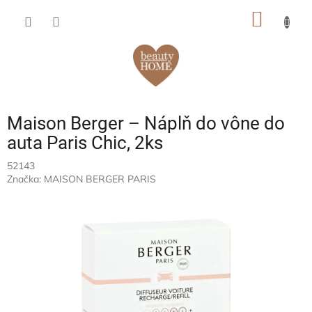
Prejsť
NÁKU
na
obsah
KOŠÍK
Maison Berger – Náplň do vône do
auta Paris Chic, 2ks
52143
Značka:
MAISON BERGER PARIS