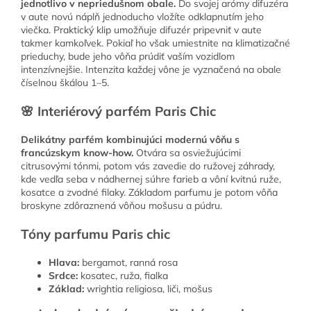
jednotlivo v nepriedušnom obale.
Do svojej arómy difuzéra
v aute novú náplň jednoducho vložíte odklapnutím jeho
viečka. Praktický klip umožňuje difuzér pripevniť v aute
takmer kamkoľvek. Pokiaľ ho však umiestnite na klimatizačné
prieduchy, bude jeho vôňa prúdiť vaším vozidlom
intenzívnejšie. Intenzita každej vône je vyznačená na obale
číselnou škálou 1–5.
🌸 Interiérový parfém Paris Chic
Delikátny parfém kombinujúci modernú vôňu s
francúzskym know-how.
Otvára sa osviežujúcimi
citrusovými tónmi, potom vás zavedie do ružovej záhrady,
kde vedľa seba v nádhernej súhre farieb a vôní kvitnú ruže,
kosatce a zvodné filaky. Základom parfumu je potom vôňa
broskyne zdôraznená vôňou mošusu a púdru.
Tóny parfumu Paris chic
Hlava:
bergamot, ranná rosa
Srdce:
kosatec, ruža, fialka
Základ:
wrightia religiosa, liči, mošus