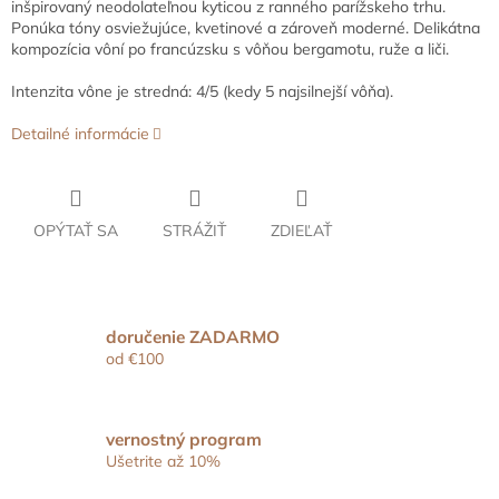
inšpirovaný neodolateľnou kyticou z ranného parížskeho trhu.
Ponúka tóny osviežujúce, kvetinové a zároveň moderné. Delikátna
kompozícia vôní po francúzsku s vôňou bergamotu, ruže a liči.
Intenzita vône je stredná: 4/5 (kedy 5 najsilnejší vôňa).
Detailné informácie
OPÝTAŤ SA
STRÁŽIŤ
ZDIEĽAŤ
doručenie ZADARMO
od €100
vernostný program
Ušetrite až 10%