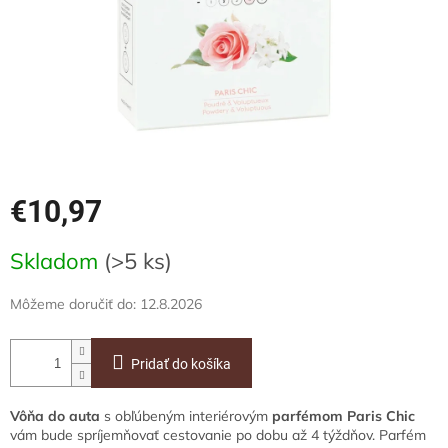
€10,97
Jednotková
Skladom
(>5 ks)
cena:
Môžeme doručiť do:
12.8.2026
Pridať do košíka
Vôňa do auta
s obľúbeným interiérovým
parfémom Paris Chic
vám bude spríjemňovať cestovanie po dobu až 4 týždňov. Parfém