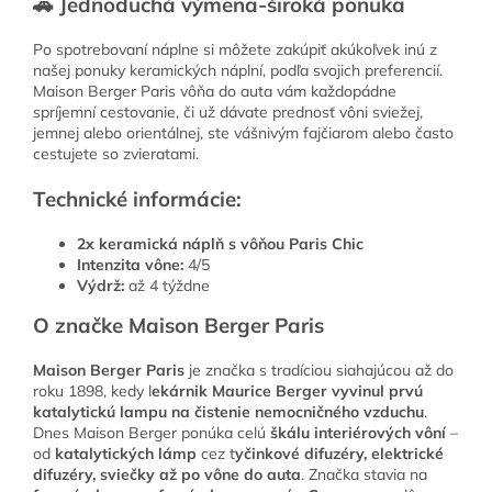
🚗 Jednoduchá výmena-široká ponuka
Po spotrebovaní náplne si môžete zakúpiť akúkoľvek inú z
našej ponuky keramických náplní, podľa svojich preferencií.
Maison Berger Paris vôňa do auta vám každopádne
spríjemní cestovanie, či už dávate prednosť vôni sviežej,
jemnej alebo orientálnej, ste vášnivým fajčiarom alebo často
cestujete so zvieratami.
Technické informácie:
2x keramická náplň s vôňou Paris Chic
Intenzita vône:
4/5
Výdrž:
až 4 týždne
O značke Maison Berger Paris
Maison Berger Paris
je značka s tradíciou siahajúcou až do
roku 1898, kedy l
ekárnik Maurice Berger vyvinul prvú
katalytickú lampu na čistenie nemocničného vzduchu
.
Dnes Maison Berger ponúka celú
škálu interiérových vôní
–
od
katalytických lámp
cez t
yčinkové difuzéry, elektrické
difuzéry, sviečky až po vône do auta
. Značka stavia na