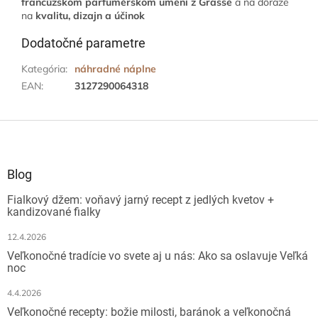
francúzskom parfumérskom umení z Grasse
a na dôraze
na
kvalitu, dizajn a účinok
Dodatočné parametre
Kategória
:
náhradné náplne
EAN
:
3127290064318
Z
á
p
ä
Blog
t
Fialkový džem: voňavý jarný recept z jedlých kvetov +
i
kandizované fialky
e
12.4.2026
Veľkonočné tradície vo svete aj u nás: Ako sa oslavuje Veľká
noc
4.4.2026
Veľkonočné recepty: božie milosti, baránok a veľkonočná