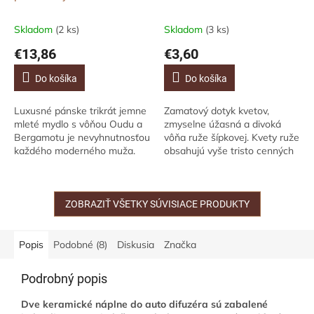
Bergamot, 150g
Skladom
(2 ks)
Skladom
(3 ks)
€13,86
€3,60
Do košíka
Do košíka
Luxusné pánske trikrát jemne
Zamatový dotyk kvetov,
mleté mydlo s vôňou Oudu a
zmyselne úžasná a divoká
Bergamotu je nevyhnutnosťou
vôňa ruže šípkovej. Kvety ruže
každého moderného muža.
obsahujú vyše tristo cenných
Zahaľte sa do opojnej, sviežej
látok, ktoré prispievajú k
a zvodnej vône, ktorá vydrží
udržaniu zdravej a hebkej
po celý...
pokožky pier....
ZOBRAZIŤ VŠETKY SÚVISIACE PRODUKTY
Popis
Podobné (8)
Diskusia
Značka
Podrobný popis
Dve keramické náplne do auto difuzéra sú zabalené