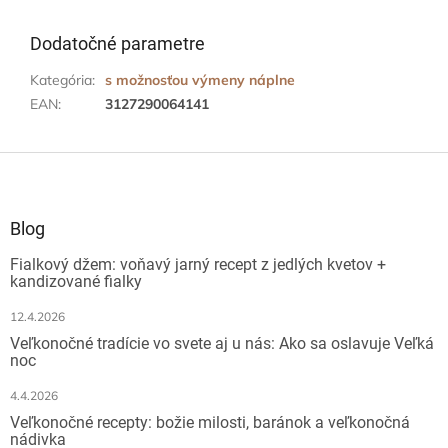
Dodatočné parametre
Kategória
:
s možnosťou výmeny náplne
EAN
:
3127290064141
Z
á
p
ä
Blog
t
Fialkový džem: voňavý jarný recept z jedlých kvetov +
i
kandizované fialky
e
12.4.2026
Veľkonočné tradície vo svete aj u nás: Ako sa oslavuje Veľká
noc
4.4.2026
Veľkonočné recepty: božie milosti, baránok a veľkonočná
nádivka