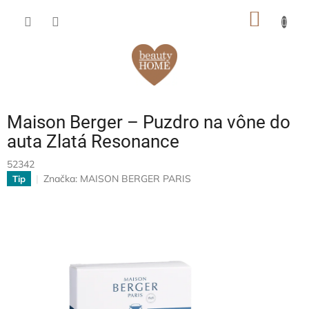
Prejsť
NÁKU
na
obsah
KOŠÍK
Maison Berger – Puzdro na vône do
auta Zlatá Resonance
52342
Značka:
MAISON BERGER PARIS
Tip