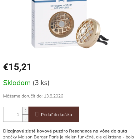
€15,21
Jednotková
Skladom
(3 ks)
cena:
Môžeme doručiť do:
13.8.2026
Pridať do košíka
Dizajnové zlaté kovové puzdro Resonance na vône do auta
značky Maison Berger Paris je nielen funkčné, ale aj krásne - bolo