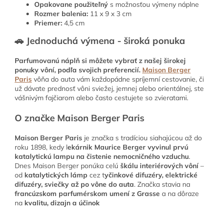
Opakovane použiteľný
s možnosťou výmeny náplne
Rozmer balenia:
11 x 9 x 3 cm
Priemer:
4,5 cm
🚗 Jednoduchá výmena - široká ponuka
Parfumovanú náplň si môžete vybrať z našej širokej
ponuky vôní, podľa svojich preferencií.
Maison Berger
Paris
vôňa do auta vám každopádne spríjemní cestovanie, či
už dávate prednosť vôni sviežej, jemnej alebo orientálnej, ste
vášnivým fajčiarom alebo často cestujete so zvieratami.
O značke Maison Berger Paris
Maison Berger Paris
je značka s tradíciou siahajúcou až do
roku 1898, kedy l
ekárnik Maurice Berger vyvinul prvú
katalytickú lampu na čistenie nemocničného vzduchu
.
Dnes Maison Berger ponúka celú
škálu interiérových vôní
–
od
katalytických lámp
cez t
yčinkové difuzéry, elektrické
difuzéry, sviečky až po vône do auta
. Značka stavia na
francúzskom parfumérskom umení z Grasse
a na dôraze
na
kvalitu, dizajn a účinok