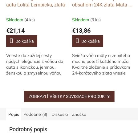
auta Lolita Lempicka, zlatá
obsahom 24K zlata Mäta a
Mech, 150g
Skladom
(4 ks)
Skladom
(3 ks)
€21,14
€13,86
Do košíka
Do košíka
Vneste do každej cesty
Svieža vôňa mäty a zemitého
nádych elegancie s vôňou do
machu poteší každého muža.
auta s ikonickou, jemnou,
Kvalitné zloženie s prídavkom
ženskou a zmyselnou vôňou
24-karátového zlata vnesie
Lolita Lempicka v saténovo
luxus do každého vášho dňa,
zlatom kovovom difuzéri.
šetrne sa stará o pokožku rúk
Bude vám spríjemňovať...
a...
ZOBRAZIŤ VŠETKY SÚVISIACE PRODUKTY
Popis
Podobné (8)
Diskusia
Značka
Podrobný popis