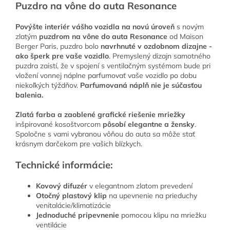
Puzdro na vône do auta Resonance
Povýšte interiér vášho vozidla na novú úroveň
s novým
zlatým
puzdrom na vône do auta Resonance
od Maison
Berger Paris, puzdro bolo
navrhnuté v ozdobnom dizajne -
ako šperk pre vaše vozidlo
. Premyslený dizajn samotného
puzdra zaistí, že v spojení s ventilačným systémom bude pri
vložení vonnej náplne parfumovať vaše vozidlo po dobu
niekoľkých týždňov.
Parfumovaná náplň nie je súčasťou
balenia.
Zlatá farba a zaoblené grafické riešenie mriežky
inšpirované kosoštvorcom
pôsobí elegantne a žensky
.
Spoločne s vami vybranou vôňou do auta sa môže stať
krásnym darčekom pre vašich blízkych.
Technické informácie:
Kovový difuzér
v elegantnom zlatom prevedení
Otočný plastový klip
na upevnenie na prieduchy
venitalácie/klimatizácie
Jednoduché pripevnenie
pomocou klipu na mriežku
ventilácie