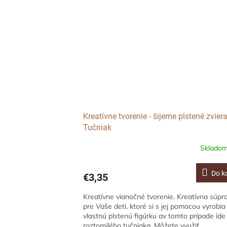
Kreatívne tvorenie - šijeme plstené zviera
Tučniak
Sklado
Do k
€3,35
Kreatívne vianočné tvorenie. Kreatívna súpr
pre Vaše deti, ktoré si s jej pomocou vyrobia
vlastnú plstenú figúrku av tomto prípade ide
roztomilého tučniaka. Môžete využiť...