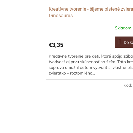
Kreatívne tvorenie - šijeme plstené zviera
Dinosaurus
Skladom
Do k
€3,35
Kreatívne tvorenie pre deti, ktoré spája zába
tvorivosť aj prvú skúsenosť so šitím. Táto kr
súprava umožní deťom vytvoriť si vlastné pl
zvieratko - roztomilého...
Kód