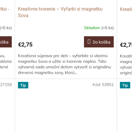
tko -
Kreatívne tvorenie – Vyfarbi si magnetku
Kreat
Sova
(>5 ks)
Skladom
(>5 ks)
ošíka
Do košíka
€2,75
€2,7
vu,
Kreatívna súprava pre deti – vyfarbite si vlastnú
Kreatí
eatívna
magnetku Sova a užite si tvorenie naplno. Táto
magnet
stené
výtvarná sada umožní deťom vytvoriť si originálnu
výtvar
drevenú magnetku sovy, ktorú...
origin
:
27159
Kód:
53951
Tip
Tip