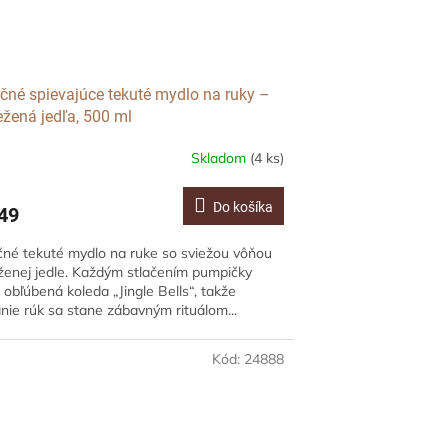
čné spievajúce tekuté mydlo na ruky –
žená jedľa, 500 ml
Skladom
(4 ks)
Do košíka
49
né tekuté mydlo na ruke so sviežou vôňou
enej jedle. Každým stlačením pumpičky
 obľúbená koleda „Jingle Bells“, takže
ie rúk sa stane zábavným rituálom...
Kód:
24888