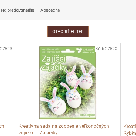
Najpredávanejšie
Abecedne
OTVORIŤ FILTER
:
27523
Kód:
27520
ch
Kreatívna sada na zdobenie veľkonočných
Kreatí
vajíčok – Zajačiky
Rybk