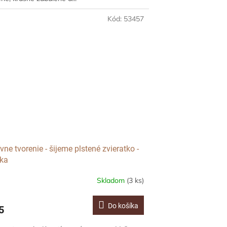
Kód:
53457
vne tvorenie - šijeme plstené zvieratko -
rka
Skladom
(3 ks)
Do košíka
5