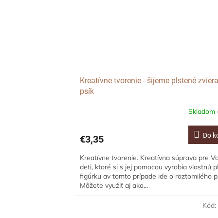
Kreatívne tvorenie - šijeme plstené zviera
psík
Skladom
Do k
€3,35
Kreatívne tvorenie. Kreatívna súprava pre V
deti, ktoré si s jej pomocou vyrobia vlastnú 
figúrku av tomto prípade ide o roztomilého p
Môžete využiť aj ako...
Kód