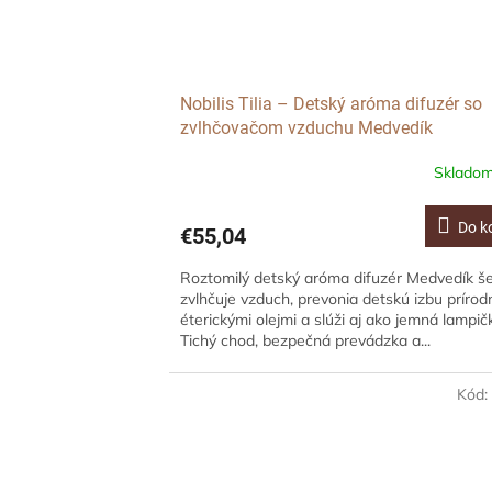
Nobilis Tilia – Detský aróma difuzér so
zvlhčovačom vzduchu Medvedík
Sklado
Do k
€55,04
Roztomilý detský aróma difuzér Medvedík š
zvlhčuje vzduch, prevonia detskú izbu príro
éterickými olejmi a slúži aj ako jemná lampič
Tichý chod, bezpečná prevádzka a...
Kód