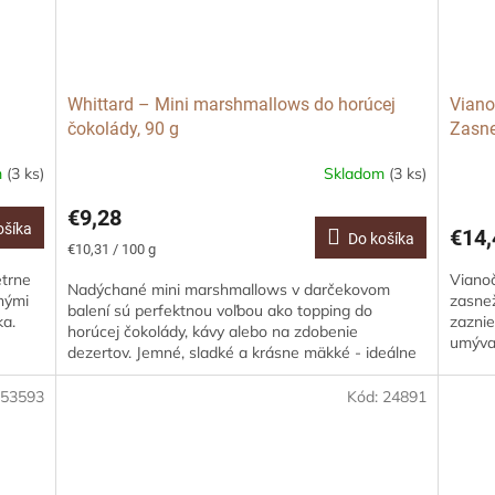
Whittard – Mini marshmallows do horúcej
Viano
čokolády, 90 g
Zasne
m
(3 ks)
Skladom
(3 ks)
€9,28
ošíka
€14,
Do košíka
Jednotková
€10,31 / 100 g
cena:
etrne
Vianoč
Nadýchané mini marshmallows v darčekovom
dnými
zasnež
balení sú perfektnou voľbou ako topping do
ka.
zaznie
horúcej čokolády, kávy alebo na zdobenie
umývan
dezertov. Jemné, sladké a krásne mäkké - ideálne
pre...
:
53593
Kód:
24891