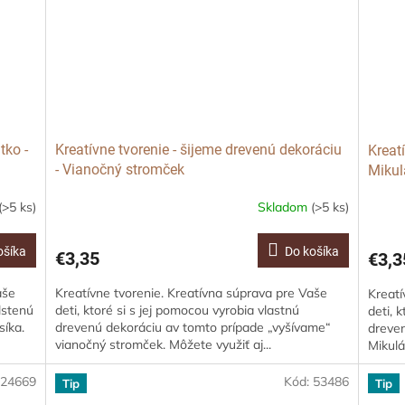
tko -
Kreatívne tvorenie - šijeme drevenú dekoráciu
Kreat
- Vianočný stromček
Mikul
(>5 ks)
Skladom
(>5 ks)
ošíka
Do košíka
€3,35
€3,3
aše
Kreatívne tvorenie. Kreatívna súprava pre Vaše
Kreatí
plstenú
deti, ktoré si s jej pomocou vyrobia vlastnú
deti, 
síka.
drevenú dekoráciu av tomto prípade „vyšívame“
dreven
vianočný stromček. Môžete využiť aj...
Mikulá
:
24669
Kód:
53486
Tip
Tip