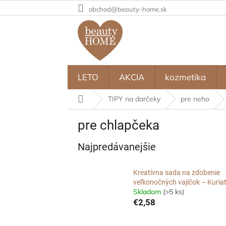
Prejsť
obchod@beauty-home.sk
na
obsah
LETO
AKCIA
kozmetika
Domov
TIPY na darčeky
pre neho
pre chlapčeka
Najpredávanejšie
Kreatívna sada na zdobenie
veľkonočných vajíčok – Kuria
Skladom
(>5 ks)
€2,58