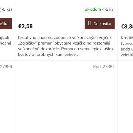
(>5 ks)
Skladom
(>5 ks)
ošíka
Do košíka
€2,58
€3,3
jíčok
Kreatívna sada na zdobenie veľkonočných vajíčok
Kreatí
onočné
„Zajačiky“ premení obyčajné vajíčka na roztomilé
tvoriv
veľkonočné dekorácie. Pomocou samolepiek, ušiek,
sada u
kvetov a farebných kamienkov...
zviera
:
27396
Kód:
27384