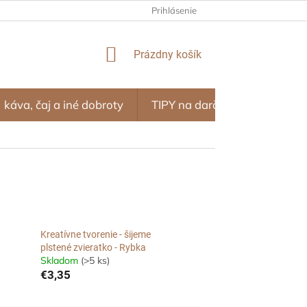
NÝ PROGRAM – ZĽAVY ZA NÁKUPY
Prihlásenie
OBCHODNÉ PODMIENKY
NÁKUPNÝ
Prázdny košík
KOŠÍK
káva, čaj a iné dobroty
TIPY na darčeky
SEZÓN
Kreatívne tvorenie - šijeme
plstené zvieratko - Rybka
Skladom
(>5 ks)
€3,35