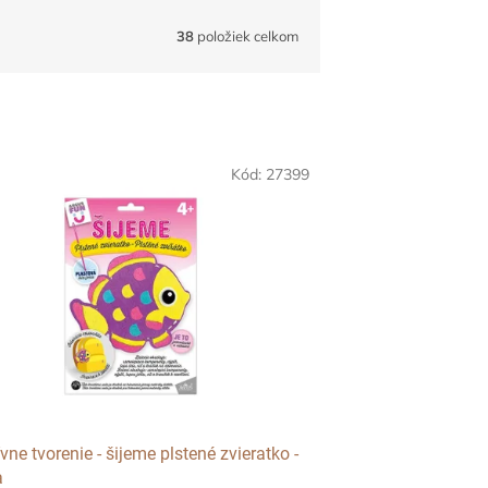
38
položiek celkom
Kód:
27399
vne tvorenie - šijeme plstené zvieratko -
a