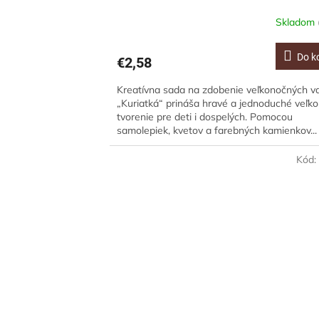
Skladom
Do k
€2,58
Kreatívna sada na zdobenie veľkonočných va
„Kuriatká“ prináša hravé a jednoduché veľk
tvorenie pre deti i dospelých. Pomocou
samolepiek, kvetov a farebných kamienkov...
Kód