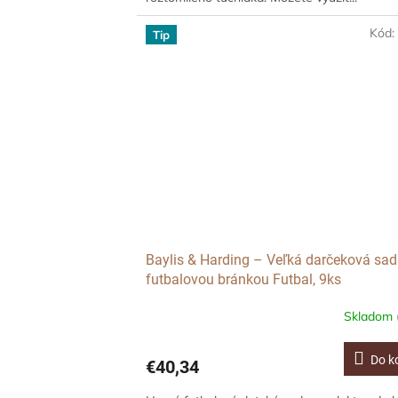
Kód
Tip
Baylis & Harding – Veľká darčeková sad
futbalovou bránkou Futbal, 9ks
Skladom
Do k
€40,34