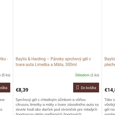
tko -
Baylis & Harding – Pánsky sprchový gél v
Bayli
tvare auta Limetka a Mäta, 300ml
plech
m
(5 ks)
Skladom
(1 ks)
ošíka
Do košíka
€8,39
€14,
ava
Sprchový gél s chladivým účinkom a vôňou
Táto s
citrusov, limetky a mäty v tvare závodného auta sa
všetký
 o
skvele hodí ako darček pod stromček pre mladých
gél na
športovcov alebo nadšených športových...
vyrobe