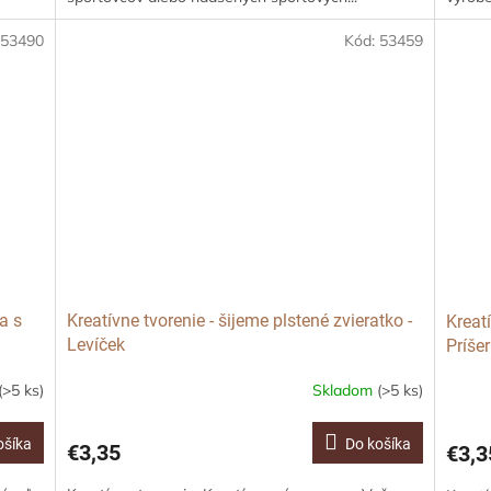
:
53490
Kód:
53459
a s
Kreatívne tvorenie - šijeme plstené zvieratko -
Kreatí
Levíček
Príše
(>5 ks)
Skladom
(>5 ks)
ošíka
Do košíka
€3,35
€3,3