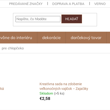
PREDÁVANÉ ZNAČKY
DOPRAVA A PLATBA
VERNOST
HĽADAŤ
vône do interiéru
dekorácie
darčekový tovar
pre chlapčeka
Kreatívna sada na zdobenie
tká
veľkonočných vajíčok – Zajačiky
Skladom
(>5 ks)
€2,58