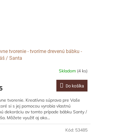
ívne tvorenie - tvoríme drevenú bábku -
áš / Santa
Skladom
(4 ks)
Do košíka
5
vne tvorenie. Kreatívna súprava pre Vaše
ktoré si s jej pomocou vyrobia vlastnú
ú dekoráciu av tomto prípade bábku Santy /
ša. Môžete využiť aj ako...
Kód:
53485