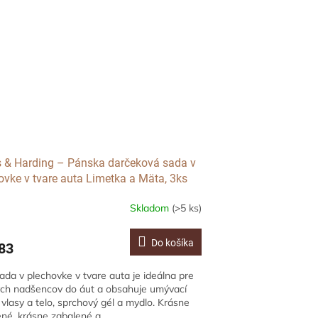
s & Harding – Pánska darčeková sada v
ovke v tvare auta Limetka a Mäta, 3ks
Skladom
(>5 ks)
Do košíka
83
ada v plechovke v tvare auta je ideálna pre
ch nadšencov do áut a obsahuje umývací
 vlasy a telo, sprchový gél a mydlo. Krásne
né, krásne zabalené a...