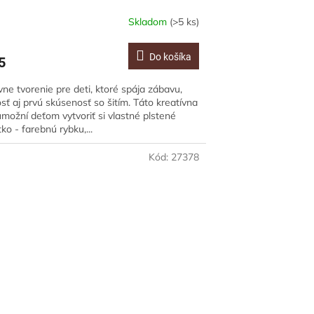
Skladom
(>5 ks)
Do košíka
5
vne tvorenie pre deti, ktoré spája zábavu,
osť aj prvú skúsenosť so šitím. Táto kreatívna
možní deťom vytvoriť si vlastné plstené
tko - farebnú rybku,...
Kód:
27378