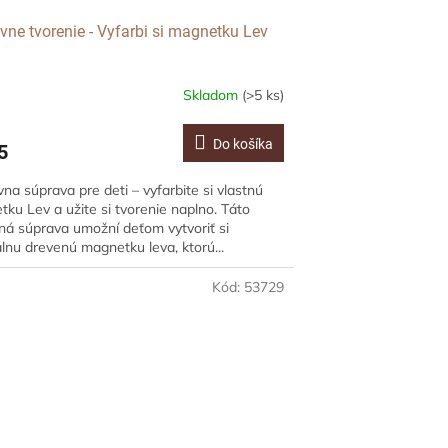
ívne tvorenie - Vyfarbi si magnetku Lev
Skladom
(>5 ks)
Do košíka
5
vna súprava pre deti – vyfarbite si vlastnú
ku Lev a užite si tvorenie naplno. Táto
ná súprava umožní deťom vytvoriť si
álnu drevenú magnetku leva, ktorú...
Kód:
53729