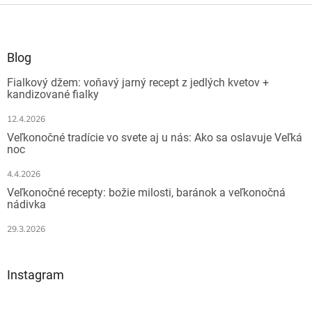
l
Z
á
á
d
p
a
ä
Blog
c
t
i
Fialkový džem: voňavý jarný recept z jedlých kvetov +
i
e
kandizované fialky
e
p
r
12.4.2026
v
Veľkonočné tradície vo svete aj u nás: Ako sa oslavuje Veľká
k
noc
y
v
4.4.2026
ý
Veľkonočné recepty: božie milosti, baránok a veľkonočná
p
nádivka
i
s
29.3.2026
u
Instagram