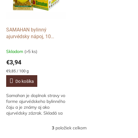
SAMAHAN bylinný
ajurvédsky nápoj, 10
sáčkov
Skladom
(>5 ks)
€3,94
Jednotková
€9,85 / 100 g
cena:
Do košíka
Samahan je doplnok stravy vo
forme ajurvédskeho bylinného
čaju a je známy aj ako
ajurvédsky zázrak. Skladá sa
zo 14 rôznych bylinných
zložiek, medzi ktorými
3
položiek celkom
O
prevláda zázvor,...
v