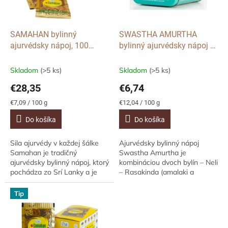
p
o
r
v
o
d
SAMAHAN bylinný
SWASTHA AMURTHA
u
ajurvédsky nápoj, 100
bylinný ajurvédsky nápoj v
k
sáčkov
darčekovej plechovej
t
krabičke, 14 sáčkov
Skladom
(>5 ks)
Skladom
(>5 ks)
o
€28,35
€6,74
v
Jednotková
Jednotková
€7,09 / 100 g
€12,04 / 100 g
cena:
cena:
Do košíka
Do košíka
Sila ajurvédy v každej šálke
Ajurvédsky bylinný nápoj
Samahan je tradičný
Swastha Amurtha je
ajurvédsky bylinný nápoj, ktorý
kombináciou dvoch bylín – Neli
pochádza zo Srí Lanky a je
– Rasakinda (amalaki a
obľúbený po celom svete pre
guduči) Tvorí vyvážený
svoje rýchle a účinné
doplnok stravy vhodný na
Tip
pôsobenie pri...
posilnenie obranyschopnosti
a...