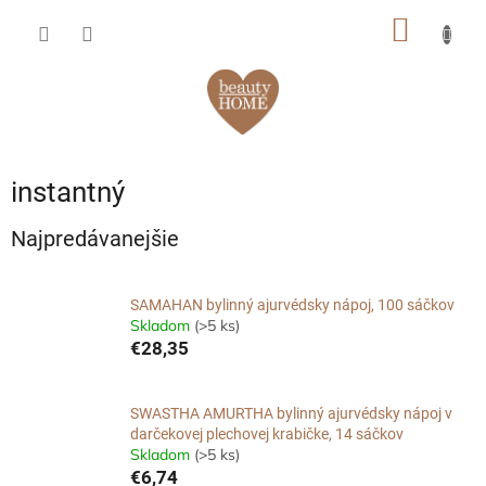
Prejsť
NÁKU
na
obsah
KOŠÍK
instantný
Najpredávanejšie
SAMAHAN bylinný ajurvédsky nápoj, 100 sáčkov
Skladom
(>5 ks)
€28,35
SWASTHA AMURTHA bylinný ajurvédsky nápoj v
darčekovej plechovej krabičke, 14 sáčkov
Skladom
(>5 ks)
€6,74