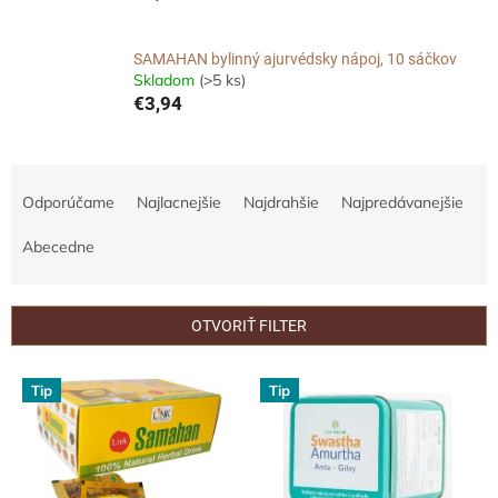
SAMAHAN bylinný ajurvédsky nápoj, 10 sáčkov
Skladom
(>5 ks)
€3,94
R
a
Odporúčame
Najlacnejšie
Najdrahšie
Najpredávanejšie
d
e
Abecedne
n
i
e
OTVORIŤ FILTER
p
r
V
Tip
Tip
o
ý
d
p
u
i
k
s
t