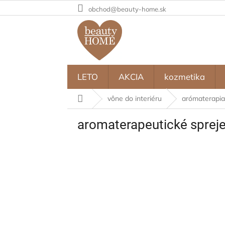
Prejsť
obchod@beauty-home.sk
na
obsah
LETO
AKCIA
kozmetika
Domov
vône do interiéru
arómaterapi
aromaterapeutické sprej