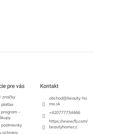
ie pre vás
Kontakt
 značky
obchod
@
beauty-ho
me.sk
 platba
 program –
+420777734466
nákupy
https://www.fb.com/
 podmienky
beautyhomecz
 ochrany