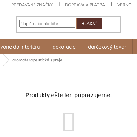
PREDÁVANÉ ZNAČKY
DOPRAVA A PLATBA
VERNOST
HĽADAŤ
vône do interiéru
dekorácie
darčekový tovar
a
aromaterapeutické spreje
e
Produkty ešte len pripravujeme.