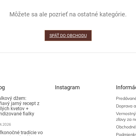
Môžete sa ale pozrieť na ostatné kategórie.
SPÄŤ DO OBCHODU
og
Instagram
Informác
alkový džem:
Predávané
ňavý jarný recept z
Doprava a
dlých kvetov +
ndizované fialky
Vernostný
zľavy za 
4.2026
Obchodné
ľkonočné tradície vo
Podmienky