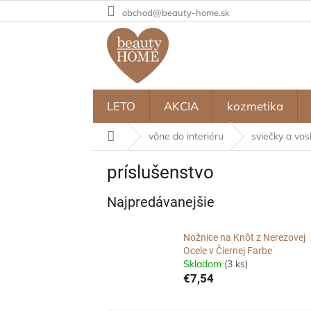
Prejsť
obchod@beauty-home.sk
na
obsah
LETO
AKCIA
kozmetika
Domov
vône do interiéru
sviečky a vos
príslušenstvo
Najpredávanejšie
Nožnice na Knôt z Nerezovej
Ocele v Čiernej Farbe
Skladom
(3 ks)
€7,54