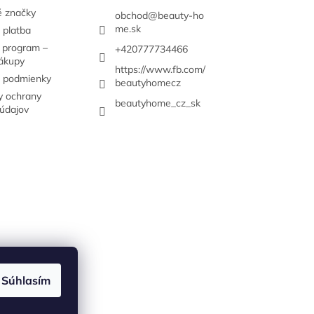
 značky
obchod
@
beauty-ho
me.sk
 platba
 program –
+420777734466
nákupy
https://www.fb.com/
 podmienky
beautyhomecz
 ochrany
beautyhome_cz_sk
údajov
Súhlasím