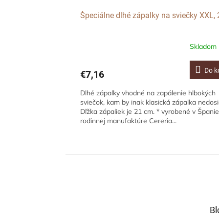
Špeciálne dlhé zápalky na sviečky XXL,
Skladom
Do k
€7,16
Dlhé zápalky vhodné na zapálenie hlbokých
sviečok, kam by inak klasická zápalka nedosi
Dľžka zápaliek je 21 cm. * vyrobené v Španie
rodinnej manufaktúre Cereria...
Z
á
p
ä
t
Bl
i