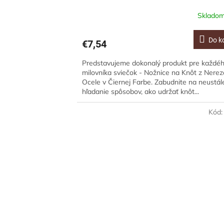
Sklado
Do k
€7,54
Predstavujeme dokonalý produkt pre každé
milovníka sviečok - Nožnice na Knôt z Nerez
Ocele v Čiernej Farbe. Zabudnite na neustál
hľadanie spôsobov, ako udržať knôt...
Kód