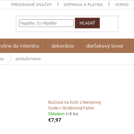
PREDÁVANÉ ZNAČKY
DOPRAVA A PLATBA
VERNOST
HĽADAŤ
vône do interiéru
dekorácie
darčekový tovar
ky
príslušenstvo
Nožnice na Knôt z Nerezovej
Ocele v Striebornej Farbe
Skladom
(>5 ks)
€7,97