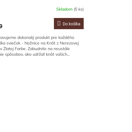
Skladom
(5 ks)
Do košíka
9
tavujeme dokonalý produkt pre každého
íka sviečok - Nožnice na Knôt z Nerezovej
v Zlatej Farbe. Zabudnite na neustále
ie spôsobov, ako udržať knôt vašich...