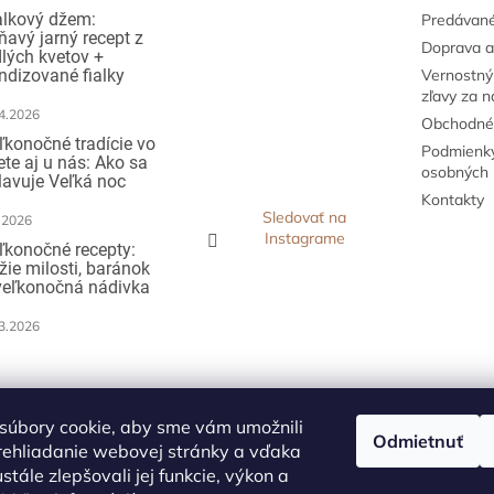
p
alkový džem:
Predávané
ňavý jarný recept z
r
Doprava a
dlých kvetov +
v
ndizované fialky
Vernostný
k
zľavy za 
y
4.2026
v
Obchodné
ý
ľkonočné tradície vo
Podmienky
ete aj u nás: Ako sa
p
osobných 
lavuje Veľká noc
i
Kontakty
s
Sledovať na
.2026
u
Instagrame
ľkonočné recepty:
žie milosti, baránok
veľkonočná nádivka
3.2026
ijímame online
atby
súbory cookie, aby sme vám umožnili
Odmietnuť
rehliadanie webovej stránky a vďaka
stále zlepšovali jej funkcie, výkon a