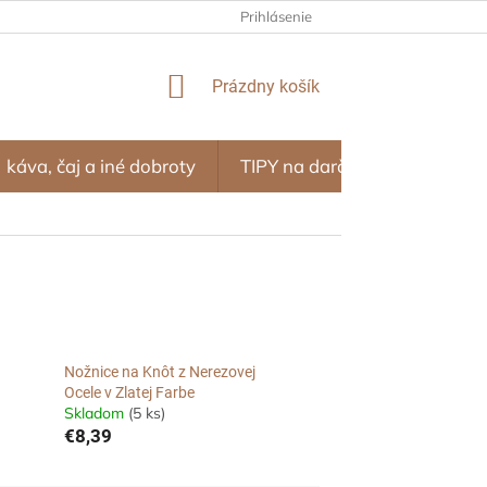
NÝ PROGRAM – ZĽAVY ZA NÁKUPY
Prihlásenie
OBCHODNÉ PODMIENKY
NÁKUPNÝ
Prázdny košík
KOŠÍK
káva, čaj a iné dobroty
TIPY na darčeky
SEZÓN
Nožnice na Knôt z Nerezovej
Ocele v Zlatej Farbe
Skladom
(5 ks)
€8,39