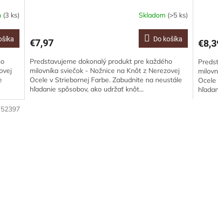
m
(3 ks)
Skladom
(>5 ks)
ošíka
Do košíka
€7,97
€8,3
ho
Predstavujeme dokonalý produkt pre každého
Preds
ovej
milovníka sviečok - Nožnice na Knôt z Nerezovej
milovn
e
Ocele v Striebornej Farbe. Zabudnite na neustále
Ocele 
hľadanie spôsobov, ako udržať knôt...
hľadan
:
52397