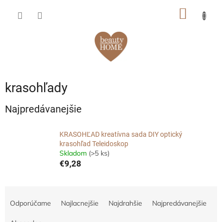
Prejsť
NÁKU
na
obsah
KOŠÍK
krasohľady
Najpredávanejšie
KRASOHĽAD kreatívna sada DIY optický
krasohľad Teleidoskop
Skladom
(>5 ks)
€9,28
R
a
Odporúčame
Najlacnejšie
Najdrahšie
Najpredávanejšie
d