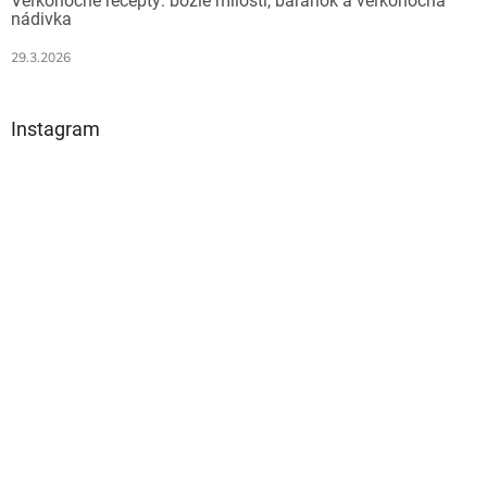
Veľkonočné recepty: božie milosti, baránok a veľkonočná
p
nádivka
i
s
29.3.2026
u
Instagram