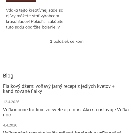
Vďaka tejto kreatívnej sade sa
aj Vy môžete stať výrobcom
krasohľadov! Pokiaľ si zakúpite
túto sadu obdržíte balenie, v
ktorom nájdete všetko
potrebné pre výrobu
1
položiek celkom
O
vlastného...
v
l
Z
á
á
d
p
a
ä
Blog
c
t
i
Fialkový džem: voňavý jarný recept z jedlých kvetov +
i
e
kandizované fialky
e
p
r
12.4.2026
v
Veľkonočné tradície vo svete aj u nás: Ako sa oslavuje Veľká
k
noc
y
v
4.4.2026
ý