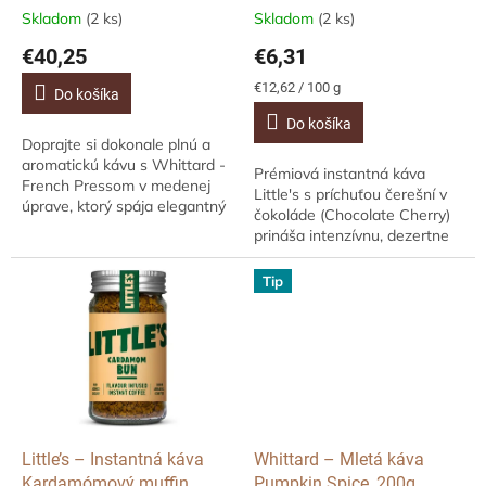
t
Skladom
(2 ks)
Skladom
(2 ks)
o
€40,25
€6,31
v
Jednotková
€12,62 / 100 g
Do košíka
cena:
Do košíka
Doprajte si dokonale plnú a
aromatickú kávu s Whittard -
Prémiová instantná káva
French Pressom v medenej
Little's s príchuťou čerešní v
úprave, ktorý spája elegantný
čokoláde (Chocolate Cherry)
dizajn, kvalitné borosilikátové
prináša intenzívnu, dezertne
sklo a precízny nerezový
sladkú chuť inšpirovanú
filter....
černoleskou tortou aj
Tip
čokoládovými...
Little’s – Instantná káva
Whittard – Mletá káva
Kardamómový muffin
Pumpkin Spice, 200g