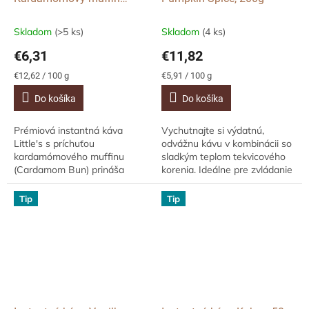
(Cardamom Bun), 50 g
Skladom
(>5 ks)
Skladom
(4 ks)
€6,31
€11,82
Jednotková
Jednotková
€12,62 / 100 g
€5,91 / 100 g
cena:
cena:
Do košíka
Do košíka
Prémiová instantná káva
Vychutnajte si výdatnú,
Little's s príchuťou
odvážnu kávu v kombinácii so
kardamómového muffinu
sladkým teplom tekvicového
(Cardamom Bun) prináša
korenia. Ideálne pre zvládanie
sladko korenenú vôňu
chladného počasia, vo vnútri
inšpirovanú škandinávskym
aj vonku! Dodajte svojim
Tip
Tip
pečivom. Hladká chuť 100%
jesenným...
Arabiky sušené...