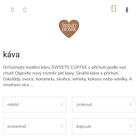
Prejsť
NÁKU
na
obsah
KOŠÍK
káva
Ochutnejte kvalitní kávu SWEETS COFFEE s příchutí podle své
chuti! Objevíte nový rozměr pití kávy. Skvělá káva s příchutí
čokolády, ovoce, karamelu, skořice, whisky, kokosu nebo vanilky. A
mnohem více ...
mletá
zrnková
instantná
kapsule