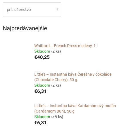
príslušenstvo
Najpredávanejšie
Whittard – French Press medený, 1 l
Skladom
(2 ks)
€40,25
Little’s – Instantná káva Čerešne v čokoláde
(Chocolate Cherry), 50 g
Skladom
(2 ks)
€6,31
Little’s – Instantná káva Kardamómový muffin
(Cardamom Bun), 50 g
Skladom
(>5 ks)
€6,31