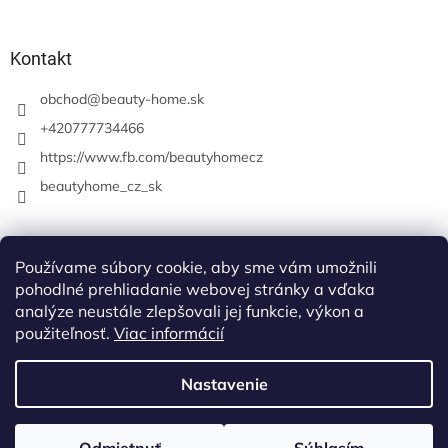
Kontakt
obchod
@
beauty-home.sk
+420777734466
https://www.fb.com/beautyhomecz
beautyhome_cz_sk
Prijímame online platby
Používame súbory cookie, aby sme vám umožnili
pohodlné prehliadanie webovej stránky a vďaka
analýze neustále zlepšovali jej funkcie, výkon a
použiteľnosť.
Viac informácií
Nastavenie
Vytvoril Shoptet