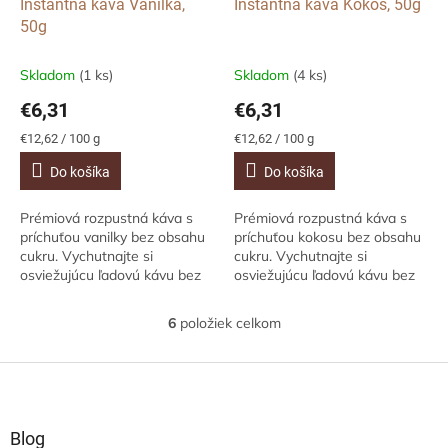
Instantná káva Vanilka,
Instantná káva Kokos, 50g
50g
Skladom
(1 ks)
Skladom
(4 ks)
€6,31
€6,31
Jednotková
Jednotková
€12,62 / 100 g
€12,62 / 100 g
cena:
cena:
Do košíka
Do košíka
Prémiová rozpustná káva s
Prémiová rozpustná káva s
príchuťou vanilky bez obsahu
príchuťou kokosu bez obsahu
cukru. Vychutnajte si
cukru. Vychutnajte si
osviežujúcu ľadovú kávu bez
osviežujúcu ľadovú kávu bez
výčitiek! - 100% Arabica- bez
výčitiek! - 100% Arabica- bez
cukru a laktózy- vegetarian
cukru a laktózy- vegetarian
6
položiek celkom
O
friendly-...
friendly-...
v
l
Z
á
á
d
p
a
ä
Blog
c