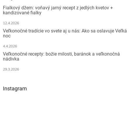
t
i
Fialkový džem: voňavý jarný recept z jedlých kvetov +
i
e
kandizované fialky
e
p
r
12.4.2026
v
Veľkonočné tradície vo svete aj u nás: Ako sa oslavuje Veľká
k
noc
y
v
4.4.2026
ý
Veľkonočné recepty: božie milosti, baránok a veľkonočná
p
nádivka
i
s
29.3.2026
u
Instagram