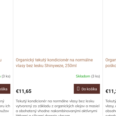
u
Organický tekutý kondicionér na normálne
Organ
vlasy bez lesku Shinyeeze, 250ml
poško
m
(3 ks)
Skladom
(3 ks)
ošíka
Do košíka
€11,65
€11,
čný
Tekutý kondicionér na normálne vlasy bez lesku
Tekut
ru ich
vytvorený zo základu z organických olejov a masiel
vlasy,
 mužov
a obohatený vhodne nakombinovanými aktívnymi
obsahu
látkami a silicami dopraje vlasom...
extrak