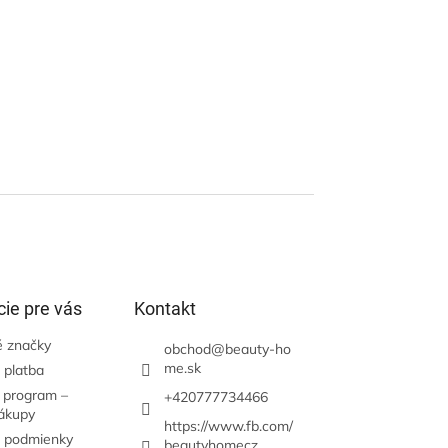
ie pre vás
Kontakt
 značky
obchod
@
beauty-ho
me.sk
 platba
 program –
+420777734466
nákupy
https://www.fb.com/
 podmienky
beautyhomecz