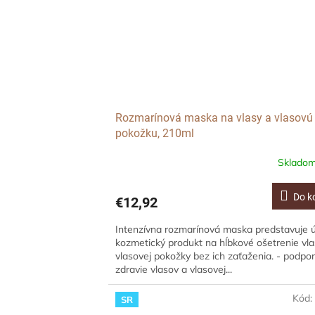
Rozmarínová maska ​​na vlasy a vlasovú
pokožku, 210ml
Sklado
Do k
€12,92
Intenzívna rozmarínová maska ​​predstavuje 
kozmetický produkt na hĺbkové ošetrenie vl
vlasovej pokožky bez ich zaťaženia. - podpo
zdravie vlasov a vlasovej...
Kód
SR