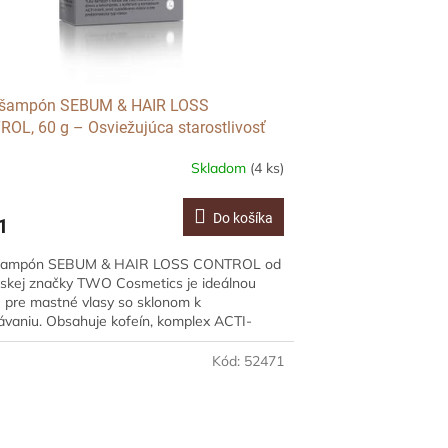
 šampón SEBUM & HAIR LOSS
OL, 60 g – Osviežujúca starostlivosť
astné vlasy so sklonom k vypadávaniu
Skladom
(4 ks)
Do košíka
1
šampón SEBUM & HAIR LOSS CONTROL od
skej značky TWO Cosmetics je ideálnou
 pre mastné vlasy so sklonom k
vaniu. Obsahuje kofeín, komplex ACTI-
...
Kód:
52471