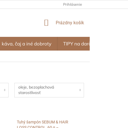
NÝ PROGRAM – ZĽAVY ZA NÁKUPY
Prihlásenie
OBCHODNÉ PODMIENKY
NÁKUPNÝ
Prázdny košík
KOŠÍK
káva, čaj a iné dobroty
TIPY na darčeky
SEZÓN
oleje, bezoplachová
starostlivosť
Tuhý šampón SEBUM & HAIR
LOSS CONTROL, 60 g –