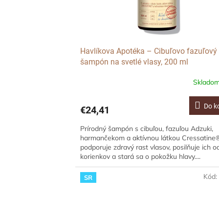
o
d
v
u
k
t
o
Havlíkova Apotéka – Cibuľovo fazuľový
v
šampón na svetlé vlasy, 200 ml
Sklado
Do k
€24,41
Prírodný šampón s cibuľou, fazuľou Adzuki,
harmančekom a aktívnou látkou Cressatine
podporuje zdravý rast vlasov, posilňuje ich o
korienkov a stará sa o pokožku hlavy....
Kód
SR