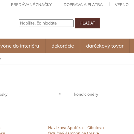
PREDÁVANÉ ZNAČKY
DOPRAVA A PLATBA
VERNOST
HĽADAŤ
vône do interiéru
dekorácie
darčekový tovar
y
asky
kondicionéry
o
Havlíkova Apotéka – Cibuľovo
asy,
fazuľový šampón na tmavé