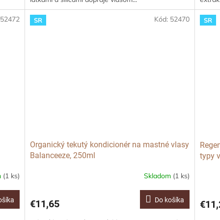
:
52472
Kód:
52470
SR
SR
a
Organický tekutý kondicionér na mastné vlasy
Regen
Balanceeze, 250ml
typy 
m
(1 ks)
Skladom
(1 ks)
ošíka
Do košíka
€11,65
€11,