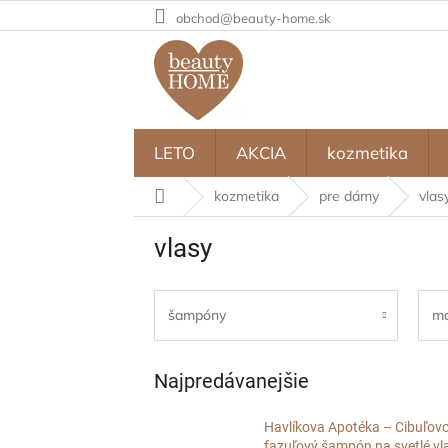
Prejsť
obchod@beauty-home.sk
na
obsah
LETO
AKCIA
kozmetika
Domov
kozmetika
pre dámy
vlas
vlasy
šampóny
m
Najpredávanejšie
Havlíkova Apotéka – Cibuľov
fazuľový šampón na svetlé vl