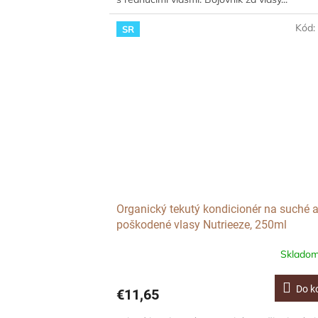
Kód
SR
Organický tekutý kondicionér na suché 
poškodené vlasy Nutrieeze, 250ml
Sklado
Do k
€11,65