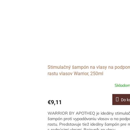
Stimulačný šampón na vlasy na podpor
rastu vlasov Warrior, 250ml
Sklado
Do k
€9,11
WARRIOR BY APOTHEQ je ideálny stimula
šampón proti vypadávaniu vlasov a na podpo
rastu. Predstavuje tiež ideálny šampón pre
s rednúcimi vlasmi. Bojovník za vlasy...