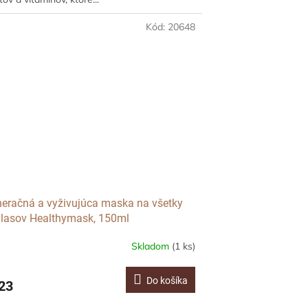
Kód:
20648
eračná a vyživujúca maska na všetky
vlasov Healthymask, 150ml
Skladom
(1 ks)
Do košíka
23