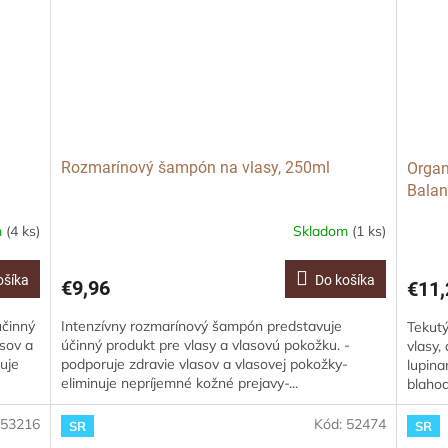
Rozmarínový šampón na vlasy, 250ml
Organ
Bala
m
(4 ks)
Skladom
(1 ks)
ošíka
Do košíka
€9,96
€11,
účinný
Intenzívny rozmarínový šampón predstavuje
Tekutý
asov a
účinný produkt pre vlasy a vlasovú pokožku. -
vlasy,
ruje
podporuje zdravie vlasov a vlasovej pokožky-
lupina
eliminuje nepríjemné kožné prejavy-...
blahod
:
53216
Kód:
52474
SR
SR