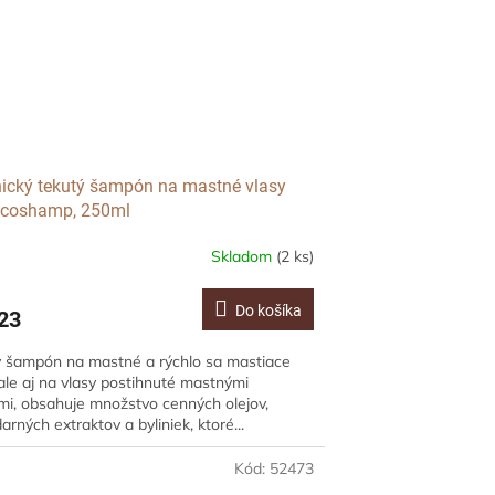
ický tekutý šampón na mastné vlasy
ncoshamp, 250ml
Skladom
(2 ks)
Do košíka
23
 šampón na mastné a rýchlo sa mastiace
 ale aj na vlasy postihnuté mastnými
mi, obsahuje množstvo cenných olejov,
arných extraktov a byliniek, ktoré...
Kód:
52473