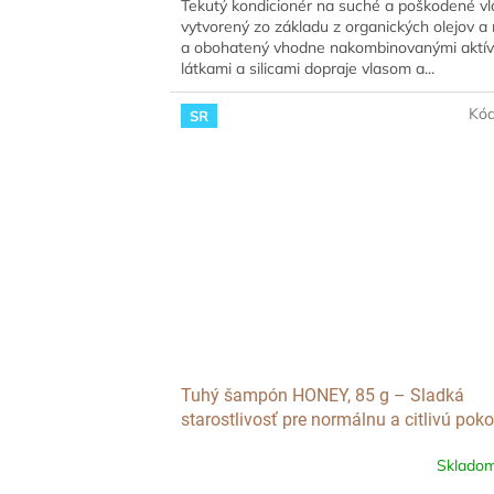
Tekutý kondicionér na suché a poškodené vl
vytvorený zo základu z organických olejov a
a obohatený vhodne nakombinovanými aktí
látkami a silicami dopraje vlasom a...
Kó
SR
Tuhý šampón HONEY, 85 g – Sladká
starostlivosť pre normálnu a citlivú pok
hlavy
Sklado