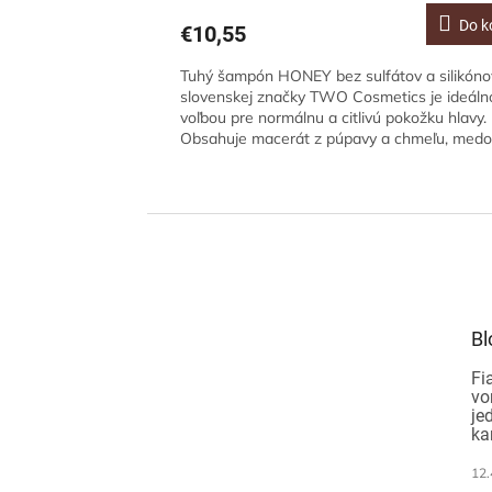
Do k
€10,55
Tuhý šampón HONEY bez sulfátov a silikóno
slovenskej značky TWO Cosmetics je ideáln
voľbou pre normálnu a citlivú pokožku hlavy.
Obsahuje macerát z púpavy a chmeľu, medov
Z
á
p
ä
t
Bl
i
e
Fi
vo
je
ka
12.