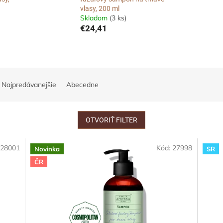
vlasy, 200 ml
Skladom
(3 ks)
€24,41
Najpredávanejšie
Abecedne
OTVORIŤ FILTER
:
28001
Kód:
27998
Novinka
SR
ČR