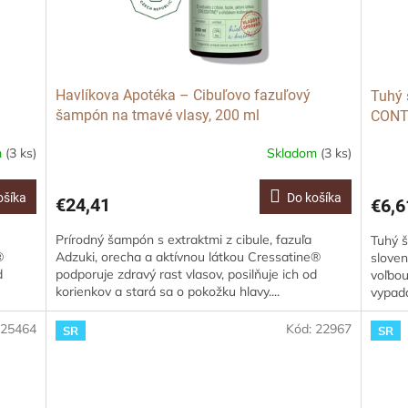
Havlíkova Apotéka – Cibuľovo fazuľový
Tuhý
šampón na tmavé vlasy, 200 ml
CONTR
pre m
m
(3 ks)
Skladom
(3 ks)
ošíka
Do košíka
€24,41
€6,6
Prírodný šampón s extraktmi z cibule, fazuľa
Tuhý 
®
Adzuki, orecha a aktívnou látkou Cressatine®
sloven
d
podporuje zdravý rast vlasov, posilňuje ich od
voľbou
korienkov a stará sa o pokožku hlavy....
vypadá
HAIR a
:
25464
Kód:
22967
SR
SR