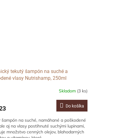
ický tekutý šampón na suché a
dené vlasy Nutrishamp, 250ml
Skladom
(3 ks)
Do košíka
23
ý šampón na suché, namáhané a poškodené
 ale aj na vlasy postihnuté suchými lupinami,
je množstvo cenných olejov, blahodarných
tov a vitamínov, ktoré...