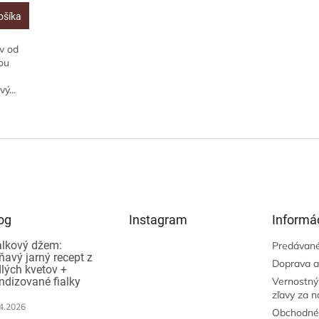
ošíka
v od
ou
ý...
O
v
l
á
d
a
c
i
og
Instagram
Informác
e
p
alkový džem:
Predávané
ňavý jarný recept z
r
Doprava a
dlých kvetov +
v
ndizované fialky
Vernostný
k
zľavy za 
y
4.2026
v
Obchodné