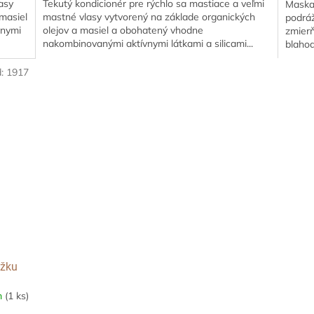
asy
Tekutý kondicionér pre rýchlo sa mastiace a veľmi
Maska 
 masiel
mastné vlasy vytvorený na základe organických
podráž
vnymi
olejov a masiel a obohatený vhodne
zmierň
nakombinovanými aktívnymi látkami a silicami...
blahod
d:
1917
ožku
m
(1 ks)