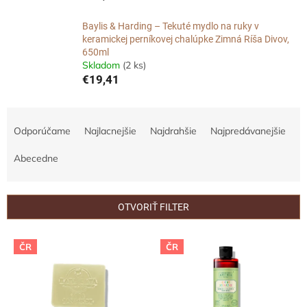
Baylis & Harding – Tekuté mydlo na ruky v
keramickej perníkovej chalúpke Zimná Ríša Divov,
650ml
Skladom
(2 ks)
€19,41
R
a
Odporúčame
Najlacnejšie
Najdrahšie
Najpredávanejšie
d
e
Abecedne
n
i
e
OTVORIŤ FILTER
p
r
V
ČR
ČR
o
ý
d
p
u
i
k
s