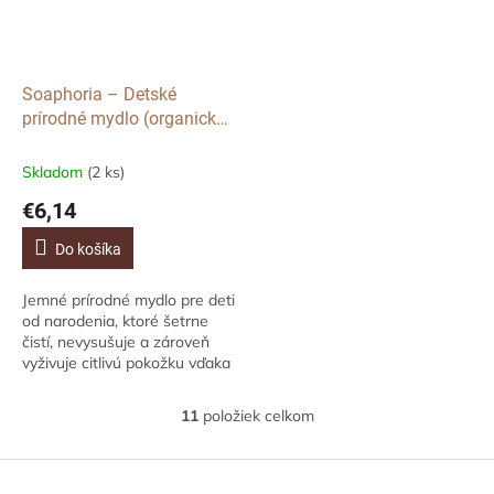
Soaphoria – Detské
prírodné mydlo (organické),
110 g
Skladom
(2 ks)
€6,14
Do košíka
Jemné prírodné mydlo pre deti
od narodenia, ktoré šetrne
čistí, nevysušuje a zároveň
vyživuje citlivú pokožku vďaka
obsahu organických olejov a
masiel. Bez parfumácie a...
11
položiek celkom
O
v
l
Z
á