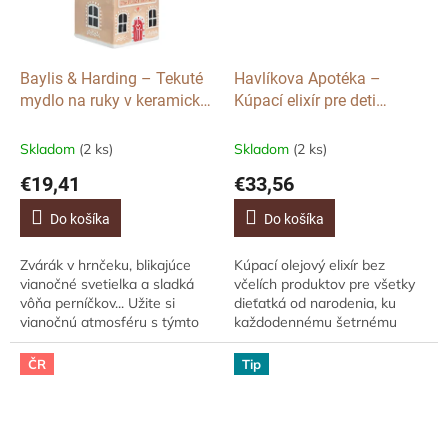
Baylis & Harding – Tekuté
Havlíkova Apotéka –
mydlo na ruky v keramickej
Kúpací elixír pre deti
perníkovej chalúpke Zimná
Abrakadabra, 300ml
Ríša Divov, 650ml
Skladom
(2 ks)
Skladom
(2 ks)
€19,41
€33,56
Do košíka
Do košíka
Zvárák v hrnčeku, blikajúce
Kúpací olejový elixír bez
vianočné svetielka a sladká
včelích produktov pre všetky
vôňa perníčkov... Užite si
dieťatká od narodenia, ku
vianočnú atmosféru s týmto
každodennému šetrnému
úžasným tekutým mydlom v
umývaniu celého tela. Na
keramickej perníkovej
každodenné šetrné umývanie
ČR
Tip
chalúpke!...
celého tela Jemná,...