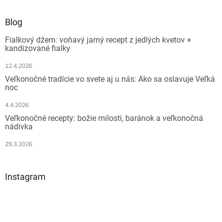
á
d
p
a
ä
Blog
c
t
i
Fialkový džem: voňavý jarný recept z jedlých kvetov +
i
e
kandizované fialky
e
p
r
12.4.2026
v
Veľkonočné tradície vo svete aj u nás: Ako sa oslavuje Veľká
k
noc
y
v
4.4.2026
ý
Veľkonočné recepty: božie milosti, baránok a veľkonočná
p
nádivka
i
s
29.3.2026
u
Instagram