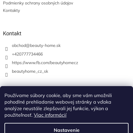
Podmienky ochrany osobných údajov
Kontakty
Kontakt
obchod
@
beauty-home.sk
+420777734466
https://www.fb.com/beautyhomecz
beautyhome_cz_sk
Prijímame online platby
Používame súbory cookie, aby sme vám umožnili
pohodlné prehliadanie webovej stránky a vďaka
analýze neustále zlepšovali jej funkcie, výkon a
použiteľnosť.
Viac informácií
Nastavenie
Vytvoril Shoptet