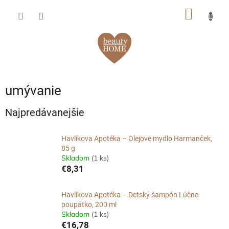
Prejsť
NÁKU
na
obsah
KOŠÍK
umývanie
Najpredávanejšie
Havlíkova Apotéka – Olejové mydlo Harmanček,
85 g
Skladom
(1 ks)
€8,31
Havlíkova Apotéka – Detský šampón Lúčne
poupátko, 200 ml
Skladom
(1 ks)
€16,78