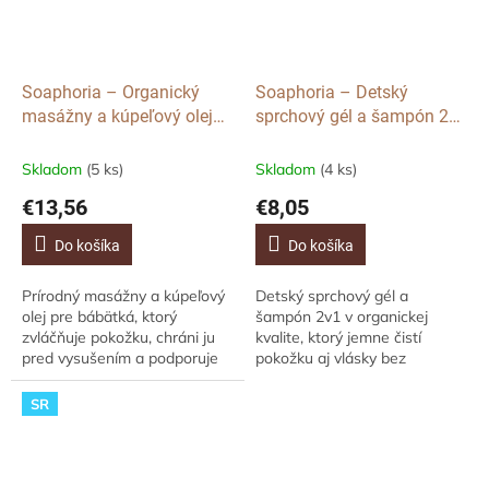
Soaphoria – Organický
Soaphoria – Detský
masážny a kúpeľový olej
sprchový gél a šampón 2v1
pre bábätká na dobrú noc,
(organický), 250 ml
150 ml
Skladom
(5 ks)
Skladom
(4 ks)
€13,56
€8,05
Do košíka
Do košíka
Prírodný masážny a kúpeľový
Detský sprchový gél a
olej pre bábätká, ktorý
šampón 2v1 v organickej
zvláčňuje pokožku, chráni ju
kvalite, ktorý jemne čistí
pred vysušením a podporuje
pokožku aj vlásky bez
pokojný spánok. Obsahuje
vysušovania a rešpektuje ich
mandľový, olivový a ryžový olej
prirodzenú rovnováhu.
SR
spolu s...
Nedráždi, chráni pred
stratou...