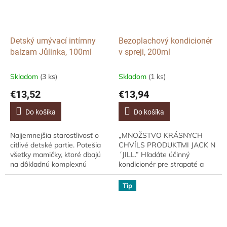
Detský umývací intímny
Bezoplachový kondicionér
balzam Jůlinka, 100ml
v spreji, 200ml
Skladom
(3 ks)
Skladom
(1 ks)
€13,52
€13,94
Do košíka
Do košíka
Najjemnejšia starostlivosť o
„MNOŽSTVO KRÁSNYCH
citlivé detské partie. Potešia
CHVÍLS PRODUKTMI JACK N
všetky mamičky, ktoré dbajú
´JILL.” Hľadáte účinný
na dôkladnú komplexnú
kondicionér pre strapaté a
hygienu svojich najmenších.
elektrizujúce vlásky?Prírodný
Vhodný je pre chlapcov aj
bezoplachový kondicionér
Tip
pre...
Jack N´Jill v spreji napomáha...