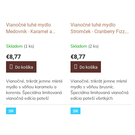
Vianočné tuhé mydlo
Vianočné tuhé mydlo
Medovník - Karamel a
Stromček - Cranberry Fizz,
Korenie, 200g
200g
Skladom
(1 ks)
Skladom
(2 ks)
€8,77
€8,77
Do košíka
Do košíka
Vianočné, trikrát jemne mleté
Vianočné, trikrát jemne mleté
mydlo s vôňou karamelu a
mydlo s vôňou brusníc.
korenia. Špeciálna limitovaná
Špeciálna limitovaná vianočná
vianočná edícia poteší
edícia poteší všetkých
všetkých milovníkov luxusných
milovníkov luxusných mydiel s
mydiel s originálnym dizajnom.
originálnym dizajnom. Potešte
SR
SR
Potešte...
svojich...