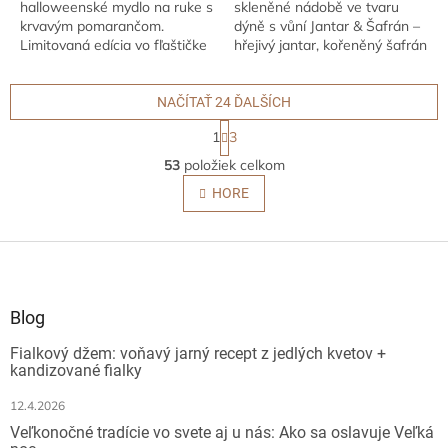
halloweenské mydlo na ruke s
skleněné nádobě ve tvaru
krvavým pomarančom.
dýně s vůní Jantar & Šafrán –
Limitovaná edícia vo fľaštičke
hřejivý jantar, kořeněný šafrán
pripomínajúca Draculov elixír –
a jemné tóny květin. Jemně
perfektný doplnok pre vaše
čistí pokožku a zároveň
halloweenské...
provoní váš...
NAČÍTAŤ 24 ĎALŠÍCH
S
1
3
t
O
r
53
položiek celkom
v
á
l
HORE
n
á
k
o
d
v
Z
a
a
c
á
n
i
p
i
e
ä
e
Blog
p
t
r
Fialkový džem: voňavý jarný recept z jedlých kvetov +
i
v
kandizované fialky
e
k
y
12.4.2026
v
Veľkonočné tradície vo svete aj u nás: Ako sa oslavuje Veľká
ý