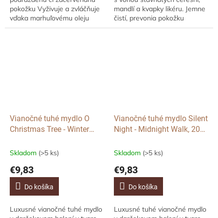
pokožku Vyživuje a zvláčňuje
mandlí a kvapky likéru. Jemne
vďaka marhuľovému oleju
čistí, prevonia pokožku
Podporuje hojenie - oxid
sviatočnou atmosférou a
zinočnatý upokojuje a pôsobí...
vďaka elegantnému dizajnu sa
stane ozdobou...
Vianočné tuhé mydlo O
Vianočné tuhé mydlo Silent
Christmas Tree - Winter
Night - Midnight Walk, 200
Woodland Pine, 200 g
g
Skladom
(>5 ks)
Skladom
(>5 ks)
€9,83
€9,83
Do košíka
Do košíka
Luxusné vianočné tuhé mydlo
Luxusné tuhé vianočné mydlo