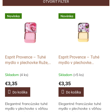
e
OTVORIŤ FILTER
p
r
V
Novinka
Novinka
o
ý
d
p
u
i
k
s
t
p
o
r
v
o
d
Esprit Provence – Tuhé
Esprit Provence – Tuhé
u
mydlo v plechovke Ruže,
mydlo v plechovke
k
25 g
Mandľový kvet, 25 g
t
Skladom
(4 ks)
Skladom
(>5 ks)
o
€3,35
€3,35
v
Do košíka
Do košíka
Elegantné francúzske tuhé
Elegantné francúzske tuhé
mydlo v plechovke s vôňou
mydlo v plechovke s vôňou