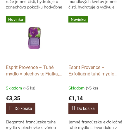
ruže jemne čistí, hydratuje a
mandľových kvetov jemne
zanecháva pokožku hodvábne
čistí, hydratuje a vyživuje
hebkú. Obsahuje bambucké
pokožku. Obsahuje bambucké
maslo pre vyživujúcu
maslo, mandľový olej a
Novinka
Novinka
starostlivosť a vďaka...
glycerín na hebkú,...
Esprit Provence – Tuhé
Esprit Provence –
mydlo v plechovke Fialka,
Exfoliačné tuhé mydlo
25 g
Levanduľa, 25 g
Skladom
(>5 ks)
Skladom
(>5 ks)
€3,35
€1,14
Do košíka
Do košíka
Elegantné francúzske tuhé
Jemné francúzske exfoliačné
mydlo v plechovke s vôňou
tuhé mydlo s levanduľou z