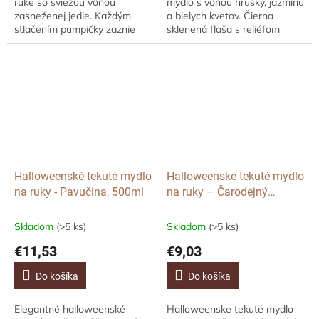
ruke so sviežou vôňou
mydlo s vôňou hrušky, jazmínu
zasneženej jedle. Každým
a bielych kvetov. Čierna
stlačením pumpičky zaznie
sklenená fľaša s reliéfom
obľúbená koleda „Jingle Bells“,
netopierov a kovovým
takže umývanie rúk sa stane
detailom dodá kúpeľni
zábavným rituálom...
tajomnú atmosféru.
Halloweenské tekuté mydlo
Halloweenské tekuté mydlo
na ruky - Pavučina, 500ml
na ruky – Čarodejný
lektvar, kyslé jablko, 490 ml
Skladom
(>5 ks)
Skladom
(>5 ks)
€11,53
€9,03
Do košíka
Do košíka
Elegantné halloweenské
Halloweenske tekuté mydlo