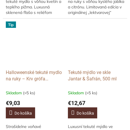
tekuté mydlo s vôňou kvetín a
na ruky s vôňou kyslého jablka
teplého pižma. Luxusná
a citrónu. Limitovaná edícia v
sklenená fľaša s reliéfom
originálnej „lektvarovej“
pavučiny a kovovým pavúkom
sklenenej fľaši – kúzelná
sa stane ozdobou vašej
dekorácia aj praktická
Tip
kúpeľne aj strašidelnej...
starostlivosť.
Halloweenské tekuté mydlo
Tekuté mýdlo ve skle
na ruky – Krv grófa
Jantar & Šafrán, 500 ml
Draculy, krvavý pomaranč,
490 ml
Skladom
(>5 ks)
Skladom
(>5 ks)
€9,03
€12,67
Do košíka
Do košíka
Strašidelne voňavé
Luxusní tekuté mýdlo ve