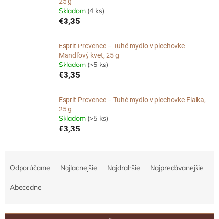
25 g
Skladom
(4 ks)
€3,35
Esprit Provence – Tuhé mydlo v plechovke
Mandľový kvet, 25 g
Skladom
(>5 ks)
€3,35
Esprit Provence – Tuhé mydlo v plechovke Fialka,
25 g
Skladom
(>5 ks)
€3,35
R
a
Odporúčame
Najlacnejšie
Najdrahšie
Najpredávanejšie
d
e
Abecedne
n
i