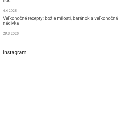
noc
p
i
4.4.2026
s
Veľkonočné recepty: božie milosti, baránok a veľkonočná
u
nádivka
29.3.2026
Instagram