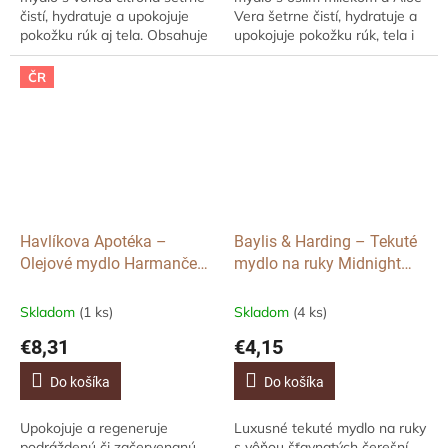
čistí, hydratuje a upokojuje
Vera šetrne čistí, hydratuje a
pokožku rúk aj tela. Obsahuje
upokojuje pokožku rúk, tela i
98% prírodných ingrediencií,
tváre. Obsahuje 98%
bambucké maslo a mandľový
prírodných ingrediencií,
ČR
olej...
organické Aloe...
Havlíkova Apotéka –
Baylis & Harding – Tekuté
Olejové mydlo Harmanček,
mydlo na ruky Midnight
85 g
Cherry, 500 ml
Skladom
(1 ks)
Skladom
(4 ks)
€8,31
€4,15
Do košíka
Do košíka
Upokojuje a regeneruje
Luxusné tekuté mydlo na ruky
podráždenú či začervenanú
s vôňou šťavnatých čerešní,