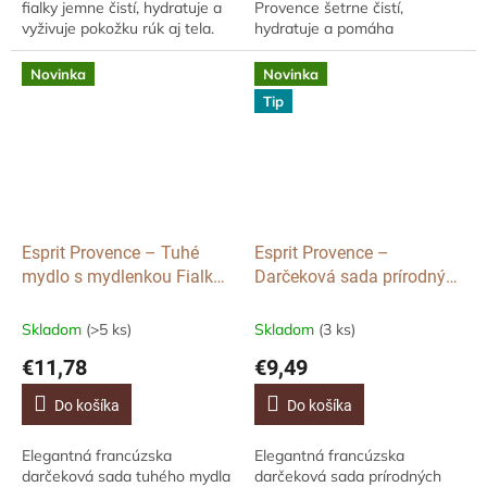
fialky jemne čistí, hydratuje a
Provence šetrne čistí,
vyživuje pokožku rúk aj tela.
hydratuje a pomáha
Obsahuje 98% prírodných
odstraňovať odumreté kožné
ingrediencií, bambucké maslo
bunky. Obsahuje 98%
Novinka
Novinka
a...
prírodných ingrediencií,
Tip
bambucké...
Esprit Provence – Tuhé
Esprit Provence –
mydlo s mydlenkou Fialka,
Darčeková sada prírodných
100 g
tuhých mydiel Fialka &
Verbena, 2 ks
Skladom
(>5 ks)
Skladom
(3 ks)
€11,78
€9,49
Do košíka
Do košíka
Elegantná francúzska
Elegantná francúzska
darčeková sada tuhého mydla
darčeková sada prírodných