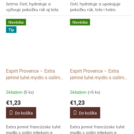
šetrne čistí, hydratuje a
čistí, hydratuje a upokojuje
vyživuje pokožku rúk aj tela.
pokožku rúk, tela i tváre.
Obsahuje 98% prírodných
Obsahuje 98% prírodných
ingrediencií, bambucké maslo,
ingrediencií, mandľový olej a
Novinka
Novinka
mandľový a...
bambucké...
Tip
Esprit Provence – Extra
Esprit Provence – Extra
jemné tuhé mydlo s oslím
jemné tuhé mydlo s oslím
mliekom Ruže, 25 g
mliekom Jazmín, 25 g
Skladom
(5 ks)
Skladom
(>5 ks)
€1,23
€1,23
Do košíka
Do košíka
Extra jemné francúzske tuhé
Extra jemné francúzske tuhé
mydlo s oslím mliekom a
mydlo s oslím mliekom a