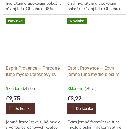
hydratuje a upokojuje pokožku
čistí, hydratuje a upokojuje
rúk aj tela. Obsahuje 98%
pokožku rúk aj tela. Obsahuje
prírodných ingrediencií,
98% prírodných ingrediencií,
mandľový olej a bambucké
mandľový olej a bambucké
Novinka
Novinka
maslo pre...
maslo...
Esprit Provence – Prírodné
Esprit Provence – Extra
tuhé mydlo Čerešňový kvet,
jemné tuhé mydlo s oslím
100 g
mliekom, 100 g
Skladom
(>5 ks)
Skladom
(>5 ks)
€2,75
€3,22
Do košíka
Do košíka
Jemné francúzske tuhé mydlo
Extra jemné francúzske tuhé
s vôňou čerešňových kvetov
mydlo s oslím mliekom šetrne