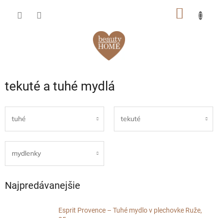
Prejsť
NÁKU
na
obsah
KOŠÍK
tekuté a tuhé mydlá
tuhé
tekuté
mydlenky
Najpredávanejšie
Esprit Provence – Tuhé mydlo v plechovke Ruže,