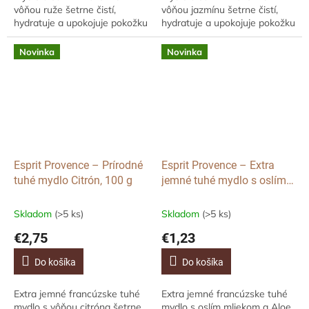
vôňou ruže šetrne čistí,
vôňou jazmínu šetrne čistí,
hydratuje a upokojuje pokožku
hydratuje a upokojuje pokožku
rúk, tela i tváre. Obsahuje
rúk, tela i tváre. Obsahuje
98% prírodných ingrediencií,
98% prírodných ingrediencií a
Novinka
Novinka
mandľový olej...
vďaka...
Esprit Provence – Prírodné
Esprit Provence – Extra
tuhé mydlo Citrón, 100 g
jemné tuhé mydlo s oslím
mliekom Aloe Vera, 25 g
Skladom
(>5 ks)
Skladom
(>5 ks)
€2,75
€1,23
Do košíka
Do košíka
Extra jemné francúzske tuhé
Extra jemné francúzske tuhé
mydlo s vôňou citróna šetrne
mydlo s oslím mliekom a Aloe