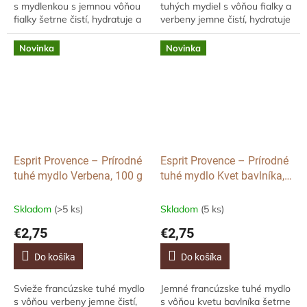
s mydlenkou s jemnou vôňou
tuhých mydiel s vôňou fialky a
fialky šetrne čistí, hydratuje a
verbeny jemne čistí, hydratuje
vyživuje pokožku. Obsahuje
a vyživuje pokožku rúk aj tela.
bambucké maslo a olivový olej
Obsahuje 98% prírodných...
Novinka
Novinka
pre hebkú,...
Esprit Provence – Prírodné
Esprit Provence – Prírodné
tuhé mydlo Verbena, 100 g
tuhé mydlo Kvet bavlníka,
100 g
Skladom
(>5 ks)
Skladom
(5 ks)
€2,75
€2,75
Do košíka
Do košíka
Svieže francúzske tuhé mydlo
Jemné francúzske tuhé mydlo
s vôňou verbeny jemne čistí,
s vôňou kvetu bavlníka šetrne