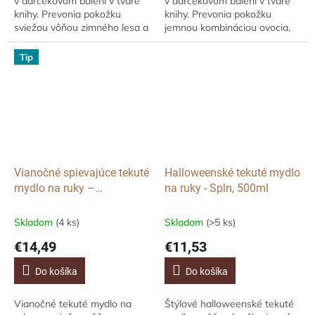
v darčekovom balení v tvare
v darčekovom balení v tvare
knihy. Prevonia pokožku
knihy. Prevonia pokožku
sviežou vôňou zimného lesa a
jemnou kombináciou ovocia,
stane sa originálnym
kvetov a pižma, ktorá navodí
doplnkom aj krásnym
pokoj a pohodu sviatočnej
Tip
darčekom pod stromček.
noci.
Vianočné spievajúce tekuté
Halloweenské tekuté mydlo
mydlo na ruky –
na ruky - Spln, 500ml
Zasnežená jedľa, 500 ml
Skladom
(4 ks)
Skladom
(>5 ks)
€14,49
€11,53
Do košíka
Do košíka
Vianočné tekuté mydlo na
Štýlové halloweenské tekuté