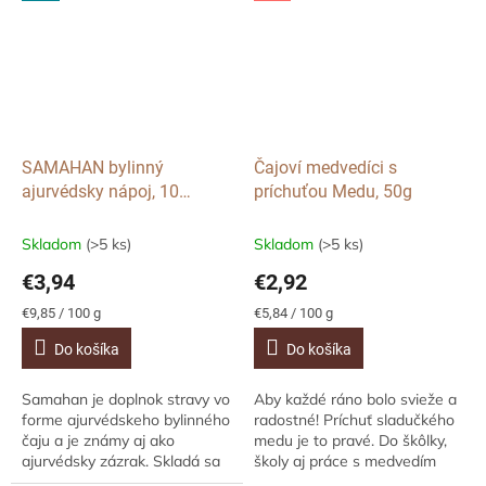
ideálny najmä v...
posilnenie obranyschopnosti
a...
SAMAHAN bylinný
Čajoví medvedíci s
ajurvédsky nápoj, 10
príchuťou Medu, 50g
sáčkov
Skladom
(>5 ks)
Skladom
(>5 ks)
€3,94
€2,92
Jednotková
Jednotková
€9,85 / 100 g
€5,84 / 100 g
cena:
cena:
Do košíka
Do košíka
Samahan je doplnok stravy vo
Aby každé ráno bolo svieže a
forme ajurvédskeho bylinného
radostné! Príchuť sladučkého
čaju a je známy aj ako
medu je to pravé. Do škôlky,
ajurvédsky zázrak. Skladá sa
školy aj práce s medvedím
zo 14 rôznych bylinných
odhodlaním! Originálne čajové