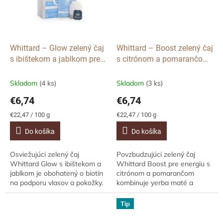
Whittard – Glow zelený čaj
Whittard – Boost zelený čaj
s ibištekom a jablkom pre
s citrónom a pomarančom
vlasy a pleť, 20 sáčkov
pre energiu, 20 sáčkov
Skladom
(4 ks)
Skladom
(3 ks)
€6,74
€6,74
Jednotková
Jednotková
€22,47 / 100 g
€22,47 / 100 g
cena:
cena:
Do košíka
Do košíka
Osviežujúci zelený čaj
Povzbudzujúci zelený čaj
Whittard Glow s ibištekom a
Whittard Boost pre energiu s
jablkom je obohatený o biotín
citrónom a pomarančom
na podporu vlasov a pokožky.
kombinuje yerba maté a
Jemne ovocná a vyvážená
matchu pre prirodzené
chuť prináša nielen potešenie,
doplnenie energie a zníženie
Tip
ale aj...
únavy. Obohatený o vitamín...