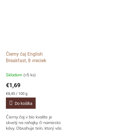
zložiek, medzi ktorými
medvedíky.
prevláda zázvor,...
Čierny čaj English
Breakfast, 8 vreciek
Skladom
(>5 ks)
€1,69
Jednotková
€8,45 / 100 g
cena:
Do košíka
Čierny čaj v bio kvalite je
skvelý na raňajky či namiesto
kávy. Obsahuje teín, ktorý vás