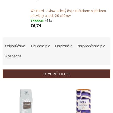
Whittard – Glow zelený čaj s ibištekom a jablkom
pre vlasy a pleť, 20 sáčkov
Skladom
(4 ks)
€6,74
R
a
Odporúčame
Najlacnejšie
Najdrahšie
Najpredávanejšie
d
e
Abecedne
n
i
e
OTVORIŤ FILTER
p
r
V
o
ý
d
p
u
i
k
s
t