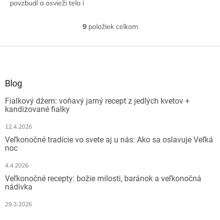
povzbudí a osvieži telo i
myseľ. S rastlinným či
klasickým mliekom chutí
9
položiek celkom
O
skvele.
v
l
Z
á
á
d
p
a
ä
Blog
c
t
i
Fialkový džem: voňavý jarný recept z jedlých kvetov +
i
e
kandizované fialky
e
p
r
12.4.2026
v
Veľkonočné tradície vo svete aj u nás: Ako sa oslavuje Veľká
k
noc
y
v
4.4.2026
ý
Veľkonočné recepty: božie milosti, baránok a veľkonočná
p
nádivka
i
s
29.3.2026
u