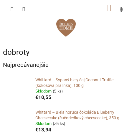
Prejsť
NÁKU
na
obsah
KOŠÍK
dobroty
Najpredávanejšie
Whittard – Sypaný biely čaj Coconut Truffle
(kokosová pralinka), 100 g
Skladom
(5 ks)
€10,55
Whittard – Biela horúca čokoláda Blueberry
Cheesecake (čučoriedkový cheesecake), 350 g
Skladom
(>5 ks)
€13,94