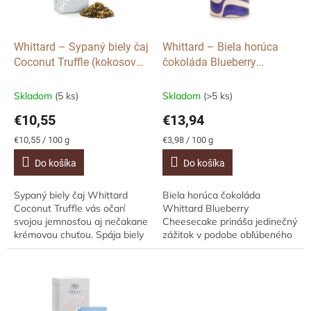
p
o
r
v
o
d
Whittard – Sypaný biely čaj
Whittard – Biela horúca
u
Coconut Truffle (kokosová
čokoláda Blueberry
k
pralinka), 100 g
Cheesecake (čučoriedkový
t
cheesecake), 350 g
Skladom
(5 ks)
Skladom
(>5 ks)
o
€10,55
€13,94
v
Jednotková
Jednotková
€10,55 / 100 g
€3,98 / 100 g
cena:
cena:
Do košíka
Do košíka
Sypaný biely čaj Whittard
Biela horúca čokoláda
Coconut Truffle vás očarí
Whittard Blueberry
svojou jemnosťou aj nečakane
Cheesecake prináša jedinečný
krémovou chuťou. Spája biely
zážitok v podobe obľúbeného
čaj, kokos a kakaové jadrá do
dezertu vo šálke. Spája sladké
lahodného spojenia
čučoriedky, jemne krémový
pripomínajúceho...
cheesecake a hebkú...