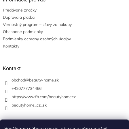
Predávané značky
Doprava a platba
Vernostný program – zľavy za nákupy
Obchodné podmienky
Podmienky ochrany osobných údajov
Kontakty
Kontakt
obchod
@
beauty-home.sk
+420777734466
https://www.fb.com/beautyhomecz
beautyhome_cz_sk
Prijímame online platby
Používame súbory cookie, aby sme vám umožnili