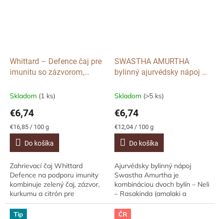
Whittard – Defence čaj pre
SWASTHA AMURTHA
imunitu so zázvorom,
bylinný ajurvédsky nápoj v
kurkumou a citrónom, 20
darčekovej plechovej
sáčků
krabičke, 14 sáčkov
Skladom
(1 ks)
Skladom
(>5 ks)
€6,74
€6,74
Jednotková
Jednotková
€16,85 / 100 g
€12,04 / 100 g
cena:
cena:
Do košíka
Do košíka
Zahrievací čaj Whittard
Ajurvédsky bylinný nápoj
Defence na podporu imunity
Swastha Amurtha je
kombinuje zelený čaj, zázvor,
kombináciou dvoch bylín – Neli
kurkumu a citrón pre
– Rasakinda (amalaki a
prirodzenú obranyschopnosť.
guduči) Tvorí vyvážený
Obohatený o vitamín C,
doplnok stravy vhodný na
Tip
ČR