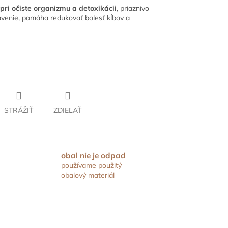
i očiste organizmu a detoxikácii
, priaznivo
ávenie, pomáha redukovať bolesť kĺbov a
STRÁŽIŤ
ZDIEĽAŤ
obal nie je odpad
používame použitý
obalový materiál