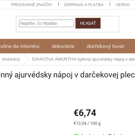
PREDÁVANÉ ZNAČKY
DOPRAVA A PLATBA
VERNOST
HĽADAŤ
vône do interiéru
dekorácie
darčekový tovar
instantný
SWASTHA AMURTHA bylinný ajurvédsky nápoj v darče
 ajurvédsky nápoj v darčekovej plech
€6,74
Jednotková
€12,04 / 100 g
cena: