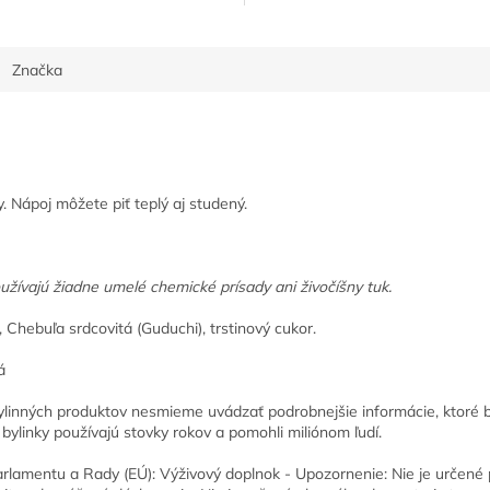
ošetrenie...
Značka
. Nápoj môžete piť teplý aj studený.
užívajú žiadne umelé chemické prísady ani živočíšny tuk.
Chebuľa srdcovitá (Guduchi), trstinový cukor.
á
a bylinných produktov nesmieme uvádzať podrobnejšie informácie, ktoré
 bylinky používajú stovky rokov a pomohli miliónom ľudí.
lamentu a Rady (EÚ): Výživový doplnok - Upozornenie: Nie je určené p