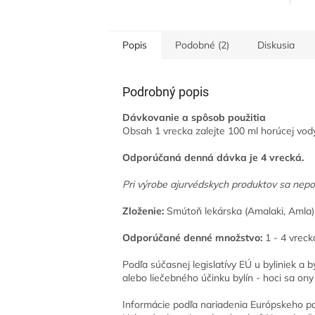
zložiek, medzi ktorými prevláda
zázvor,...
Popis
Podobné (2)
Diskusia
Podrobný popis
Dávkovanie a spôsob použitia
Obsah 1 vrecka zalejte 100 ml horúcej vody
Odporúčaná denná dávka je 4 vrecká.
Pri výrobe ajurvédskych produktov sa nepo
Zloženie:
Smútoň lekárska (Amalaki, Amla), 
Odporúčané denné množstvo:
1 - 4 vreck
Podľa súčasnej legislatívy EÚ u byliniek 
alebo liečebného účinku bylín - hoci sa ony
Informácie podľa nariadenia Európskeho par