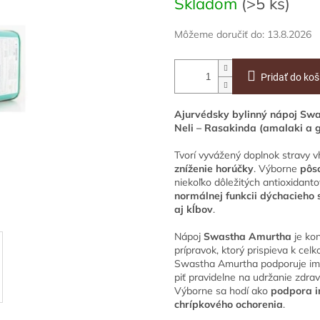
Skladom
(>5 ks)
Môžeme doručiť do:
13.8.2026
Pridať do koš
Ajurvédsky bylinný nápoj Sw
Neli – Rasakinda (amalaki a 
Tvorí vyvážený doplnok stravy 
zníženie horúčky
. Výborne
pôso
niekoľko dôležitých antioxidant
normálnej funkcii dýchacieho 
aj kĺbov
.
Nápoj
Swastha Amurtha
je kon
prípravok, ktorý prispieva k celk
Swastha Amurtha podporuje imu
piť pravidelne na udržanie zdrav
Výborne sa hodí ako
podpora i
chrípkového ochorenia
.