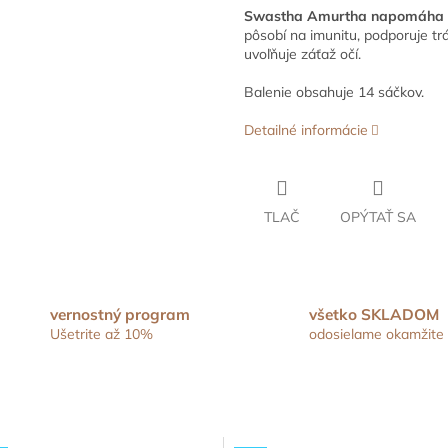
Swastha Amurtha napomáha pr
pôsobí na imunitu, podporuje tr
uvoľňuje záťaž očí.
Balenie obsahuje 14 sáčkov.
Detailné informácie
TLAČ
OPÝTAŤ SA
vernostný program
všetko SKLADOM
Ušetrite až 10%
odosielame okamžite