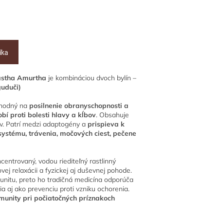
íka
astha Amurtha
je kombináciou dvoch bylín –
guduči)
vhodný na
posilnenie obranyschopnosti a
bí proti bolesti hlavy a kĺbov
. Obsahuje
ov. Patrí medzi adaptogény a
prispieva k
systému, trávenia, močových ciest, pečene
centrovaný, vodou riediteľný rastlinný
ovej relaxácii a fyzickej aj duševnej pohode.
nitu, preto ho tradičná medicína odporúča
ia aj ako prevenciu proti vzniku ochorenia.
munity pri počiatočných príznakoch