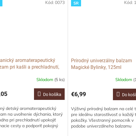
Kód:
0073
Kód:
R
SR
anický aromaterapeutický
Prírodný univerzálny balzam
zam pri kašli a prechladnutí,
Magické Bylinky, 125ml
ml
Skladom
(5 ks)
Skladom
(
,05
€6,99
Do košíka
Do koš
ný detský aromaterapeutický
Výživný prírodný balzam na celé t
zam na uvoľnenie dýchania, ktorý
pre ideálnu starostlivosť o každý 
áha pri prechladnutí upokojiť
pokožky. Všestranný pomocník v
hacie cesty a podporiť pokojný
podobe univerzálneho balzamu
nok. Vhodný od 6 mesiacov.
predstavuje prírodný krém na