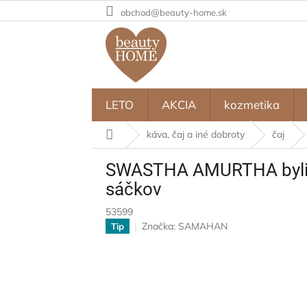
Prejsť
obchod@beauty-home.sk
na
obsah
LETO
AKCIA
kozmetika
Domov
káva, čaj a iné dobroty
čaj
SWASTHA AMURTHA bylinný
sáčkov
53599
Značka:
SAMAHAN
Tip