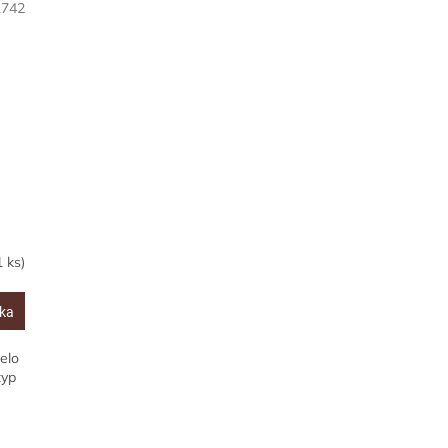
1742
1 ks)
íka
elo
typ