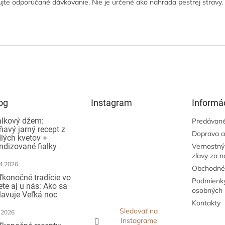
jte odporúčané dávkovanie. Nie je určené ako náhrada pestrej strav
og
Instagram
Informác
alkový džem:
Predávané
ňavý jarný recept z
Doprava a
dlých kvetov +
ndizované fialky
Vernostný
zľavy za 
4.2026
Obchodné
ľkonočné tradície vo
Podmienky
ete aj u nás: Ako sa
osobných 
lavuje Veľká noc
Kontakty
Sledovať na
.2026
Instagrame