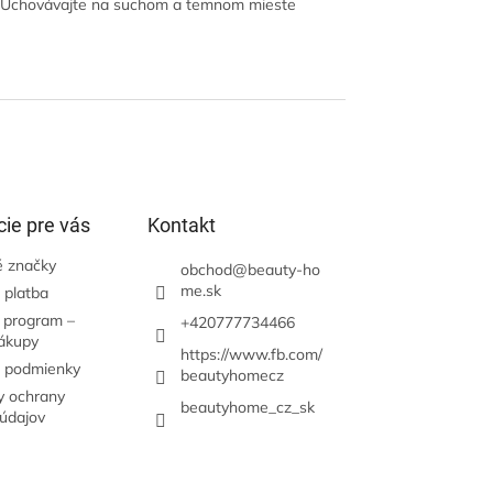
y. Uchovávajte na suchom a temnom mieste
ie pre vás
Kontakt
 značky
obchod
@
beauty-ho
me.sk
 platba
 program –
+420777734466
nákupy
https://www.fb.com/
 podmienky
beautyhomecz
 ochrany
beautyhome_cz_sk
údajov