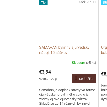
Kód:
20911
Tip
S
SAMAHAN bylinný ajurvédsky
Org
nápoj, 10 sáčkov
bal
50
Skladom
(>5 ks)
€3,94
€8
Jednotková
€9,85 / 100 g
Do košíka
cena:
Jem
Samahan je doplnok stravy vo forme
bal
ajurvédskeho bylinného čaju a je
pom
známy aj ako ajurvédsky zázrak.
dýc
Skladá sa zo 14 rôznych bylinných
spá