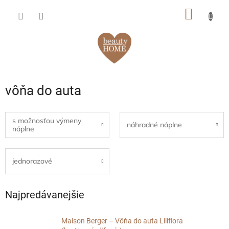
Prejsť
NÁKU
na
obsah
KOŠÍK
vôňa do auta
s možnosťou výmeny
náhradné náplne
náplne
jednorazové
Najpredávanejšie
Maison Berger – Vôňa do auta Liliflora