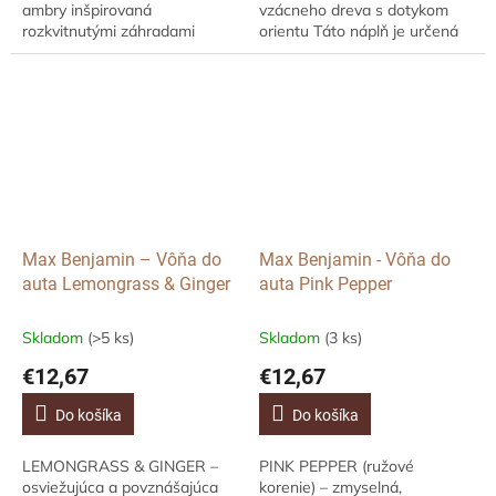
ambry inšpirovaná
vzácneho dreva s dotykom
rozkvitnutými záhradami
orientu Táto náplň je určená
Kjóta. Táto náhradná náplň
pre dávkovač vôní do auta
vône do auta Max Benjamin je
značky Max Benjamin.Vôňa
určená pre kovový difuzér...
Irish Leather...
Max Benjamin – Vôňa do
Max Benjamin - Vôňa do
auta Lemongrass & Ginger
auta Pink Pepper
Skladom
(>5 ks)
Skladom
(3 ks)
€12,67
€12,67
Do košíka
Do košíka
LEMONGRASS & GINGER –
PINK PEPPER (ružové
osviežujúca a povznášajúca
korenie) – zmyselná,