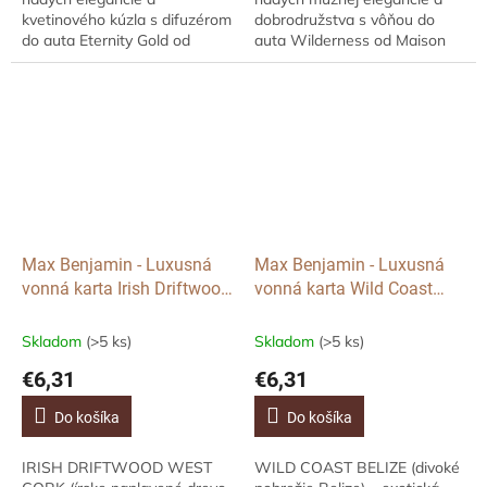
kvetinového kúzla s difuzérom
dobrodružstva s vôňou do
do auta Eternity Gold od
auta Wilderness od Maison
Maison Berger Paris. Tento
Berger Paris. Tento dizajnový
dizajnový difuzér do auta v
difuzér do auta v tmavom
zlatom prevedení...
kovovom prevedení...
Max Benjamin - Luxusná
Max Benjamin - Luxusná
vonná karta Irish Driftwood
vonná karta Wild Coast
West Cork, 1ks
Belize, 1ks
Skladom
(>5 ks)
Skladom
(>5 ks)
€6,31
€6,31
Do košíka
Do košíka
IRISH DRIFTWOOD WEST
WILD COAST BELIZE (divoké