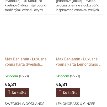
levanduľa) – ukľudňujúca
granátové jablko) – svieža,
kvetinová vôňa inšpirovaná
ovocná a jemne sladká vôňa
tradičnými levanduľovými
inšpirovaná exotikou zrelých
poľami. Nechajte sa obklopiť
plodov. Preneste do svojho
jemnou a čistou vôňou pravej
priestoru závan elegancie a
levandule, ktorá...
radosti...
Max Benjamin - Luxusná
Max Benjamin - Luxusná
vonná karta Swedish
vonná karta Lemongrass &
Woodlands, 1 ks
Ginger, 1 ks
Skladom
(>5 ks)
Skladom
(>5 ks)
€6,31
€6,31
Do košíka
Do košíka
SWEDISH WOODLANDS
LEMONGRASS & GINGER