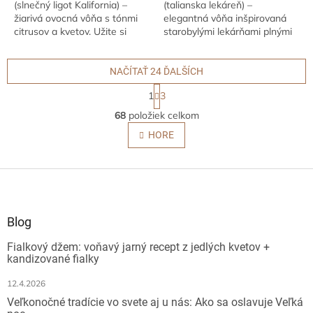
(slnečný ligot Kalifornia) –
(talianska lekáreň) –
žiarivá ovocná vôňa s tónmi
elegantná vôňa inšpirovaná
citrusov a kvetov. Užite si
starobylými lekárňami plnými
atmosféru kalifornského slnka
bylín a drevitých tónov.
s energiou šťavnatých plodov
Doprajte si sofistikovanú
a jemnou...
atmosféru v aute vďaka...
NAČÍTAŤ 24 ĎALŠÍCH
S
1
3
t
O
r
68
položiek celkom
v
á
l
HORE
n
á
k
o
d
v
Z
a
a
c
á
n
i
p
i
e
ä
e
Blog
p
t
r
Fialkový džem: voňavý jarný recept z jedlých kvetov +
i
v
kandizované fialky
e
k
y
12.4.2026
v
Veľkonočné tradície vo svete aj u nás: Ako sa oslavuje Veľká
ý