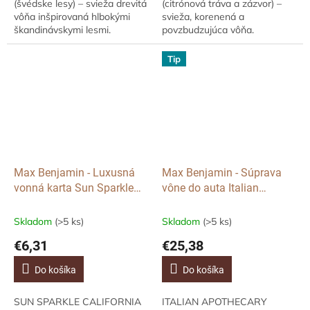
(švédske lesy) – svieža drevitá
(citrónová tráva a zázvor) –
vôňa inšpirovaná hlbokými
svieža, korenená a
škandinávskymi lesmi.
povzbudzujúca vôňa.
Nechajte sa pohltiť sviežosťou
Prebuďte svoje zmysly
ihličia, jemných machov a
osviežujúcou kombináciou
Tip
čistého vzduchu,...
citrónovej trávy a jemne
pikantného...
Max Benjamin - Luxusná
Max Benjamin - Súprava
vonná karta Sun Sparkle
vône do auta Italian
California, 1 ks
Apothecary, 4ks náplne
Skladom
(>5 ks)
Skladom
(>5 ks)
€6,31
€25,38
Do košíka
Do košíka
SUN SPARKLE CALIFORNIA
ITALIAN APOTHECARY