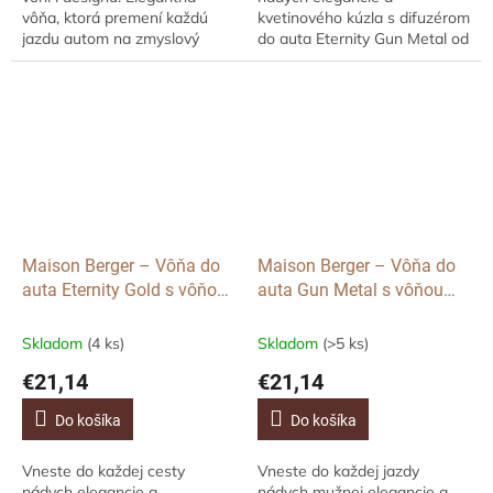
vôňa, ktorá premení každú
kvetinového kúzla s difuzérom
jazdu autom na zmyslový
do auta Eternity Gun Metal od
zážitok. Prémiová darčeková
Maison Berger Paris. Tento
súprava do auta s vôňami
dizajnový difuzér do auta v
French Linen Water...
čiernom prevedení...
Maison Berger – Vôňa do
Maison Berger – Vôňa do
auta Eternity Gold s vôňou
auta Gun Metal s vôňou
Lady Flower
Wilderness
Skladom
(4 ks)
Skladom
(>5 ks)
€21,14
€21,14
Do košíka
Do košíka
Vneste do každej cesty
Vneste do každej jazdy
nádych elegancie a
nádych mužnej elegancie a