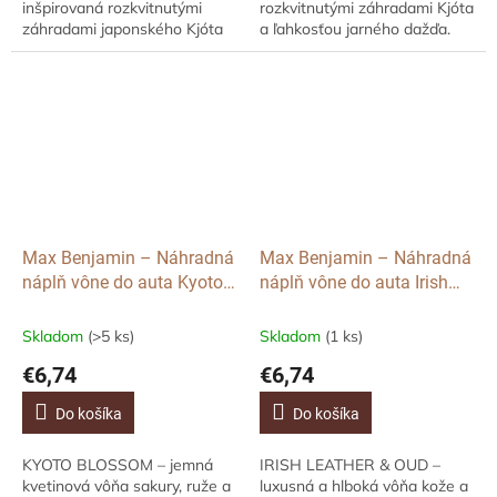
inšpirovaná rozkvitnutými
rozkvitnutými záhradami Kjóta
záhradami japonského Kjóta
a ľahkosťou jarného dažďa.
Nechajte sa uniesť do sveta
Doprajte si harmonickú a
tichých záhrad zahalených
elegantnú atmosféru v aute
rannou hmlou....
vďaka luxusnej...
Max Benjamin – Náhradná
Max Benjamin – Náhradná
náplň vône do auta Kyoto
náplň vône do auta Irish
Blossom, 1 ks
Leather & Oud, 1 ks
Skladom
(>5 ks)
Skladom
(1 ks)
€6,74
€6,74
Do košíka
Do košíka
KYOTO BLOSSOM – jemná
IRISH LEATHER & OUD –
kvetinová vôňa sakury, ruže a
luxusná a hlboká vôňa kože a