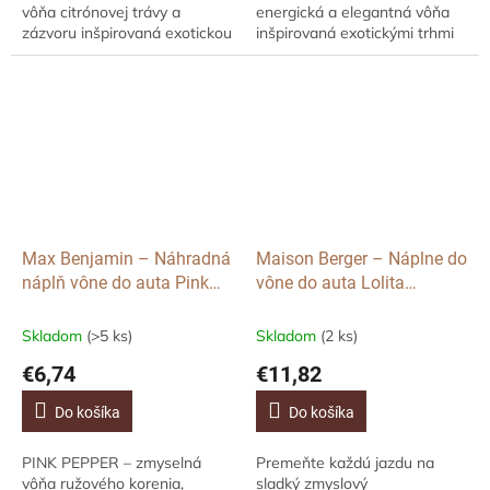
vôňa citrónovej trávy a
energická a elegantná vôňa
zázvoru inšpirovaná exotickou
inšpirovaná exotickými trhmi
Áziou. Táto vôňa je určená
Madagaskaru. Dodajte svojmu
pre difuzér do auta značky
autu nádych luxusu a ženskej
Max...
rafinovanosti s touto...
Max Benjamin – Náhradná
Maison Berger – Náplne do
náplň vône do auta Pink
vône do auta Lolita
Pepper, 1 ks
Lempicka Sweet, 2 ks
Skladom
(>5 ks)
Skladom
(2 ks)
€6,74
€11,82
Do košíka
Do košíka
PINK PEPPER – zmyselná
Premeňte každú jazdu na
vôňa ružového korenia,
sladký zmyslový