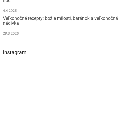
noc
p
i
4.4.2026
s
Veľkonočné recepty: božie milosti, baránok a veľkonočná
u
nádivka
29.3.2026
Instagram