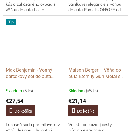
kúzlo zakázaného ovocia s
vanilkovej elegancie s vôňou
vôňou do auta Lolita
do auta Pomelis ON/OFF od
Lempicka Sweet, Zlatá od
Maison Berger Paris. Tento
Maison Berger Paris. Tento
dizajnový difuzér v kombinácii
Tip
luxusný difuzér do...
zlatej a...
Max Benjamin - Vonný
Maison Berger – Vôňa do
darčekový set do auta
auta Eternity Gun Metal s
French Linen Water a White
vôňou Lady Flower
Pomegranate
Skladom
(5 ks)
Skladom
(>5 ks)
€27,54
€21,14
Do košíka
Do košíka
Luxusná sada pre milovníkov
Vneste do každej cesty
vôní i designu. Elegantná
nádych elegancie a