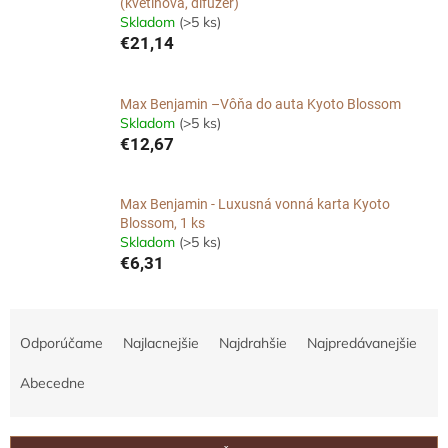
(kvetinová, difuzér)
Skladom
(>5 ks)
€21,14
Max Benjamin –Vôňa do auta Kyoto Blossom
Skladom
(>5 ks)
€12,67
Max Benjamin - Luxusná vonná karta Kyoto
Blossom, 1 ks
Skladom
(>5 ks)
€6,31
R
a
Odporúčame
Najlacnejšie
Najdrahšie
Najpredávanejšie
d
e
Abecedne
n
i