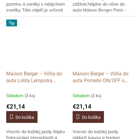
jazmínu a vanilky s nádychom
zážitok.Náplne do vône do
exotiky. Táto náplň je určená
auta Maison Berger Paris -
pre dávkovač vôní do auta
Lolita Lempicka Sweet vnesú
značky Max Benjamin.Vôňa
do vášho interiéru nádych
Tip
Pink Pepper premení...
luxusu, hravosti a ženskej...
Maison Berger – Vôňa do
Maison Berger – Vôňa do
auta Lolita Lempicka
auta Pomelis ON/OFF s
Sweet, Zlatá
vôňou Vanilla
Magnificence
Skladom
(3 ks)
Skladom
(3 ks)
€21,14
€21,14
Do košíka
Do košíka
Vneste do každej jazdy štipku
Vneste do každej jazdy
francúzskej zmyselnosti a
nádych luxusu a hrejivej