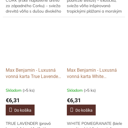
CORK (írske naplavené drevo
pobrežie Belize) – exotická,
zo západného Corku) – svieža
svieža vôňa inšpirovaná
drevitá vôňa s dušou divokého
tropickými plážami a morským
Írska Preneste sa na
vánkom. Zatvorte oči a
dramatické pobrežie
predstavte si tyrkysové vody
západného Írska.
Karibiku, teplý...
Kompozícia...
Max Benjamin - Luxusná
Max Benjamin - Luxusná
vonná karta True Lavender,
vonná karta White
1 ks
Pomegranate, 1 ks
Skladom
(>5 ks)
Skladom
(>5 ks)
€6,31
€6,31
Do košíka
Do košíka
TRUE LAVENDER (pravá
WHITE POMEGRANATE (biele