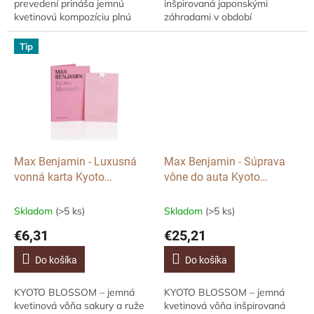
prevedení prináša jemnú
inšpirovaná japonskými
kvetinovú kompozíciu plnú
záhradami v období
sviežosti, ženskosti a
rozkvitnutých sakur. Premeňte
harmónie. Zaisťuje
každú cestu na jedinečný
Tip
rovnomerné prevoňanie...
zážitok s dizajnovou vôňou
do...
Max Benjamin - Luxusná
Max Benjamin - Súprava
vonná karta Kyoto
vône do auta Kyoto
Blossom, 1 ks
Blossom, 4 ks náplne
Skladom
(>5 ks)
Skladom
(>5 ks)
€6,31
€25,21
Do košíka
Do košíka
KYOTO BLOSSOM – jemná
KYOTO BLOSSOM – jemná
kvetinová vôňa sakury a ruže
kvetinová vôňa inšpirovaná