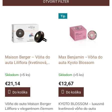
e
OTVORIŤ FILTER
p
r
V
Tip
o
ý
d
p
u
i
k
s
t
p
o
r
v
o
d
Maison Berger – Vôňa do
Max Benjamin –Vôňa do
u
auta Liliflora (kvetinová,
auta Kyoto Blossom
k
difuzér)
t
Skladom
(>5 ks)
Skladom
(>5 ks)
o
€21,14
€12,67
v
Do košíka
Do košíka
Vôňa do auta Maison Berger
KYOTO BLOSSOM – luxusná
Liliflora v elegantnom čiernom
kvetinová vôňa do auta