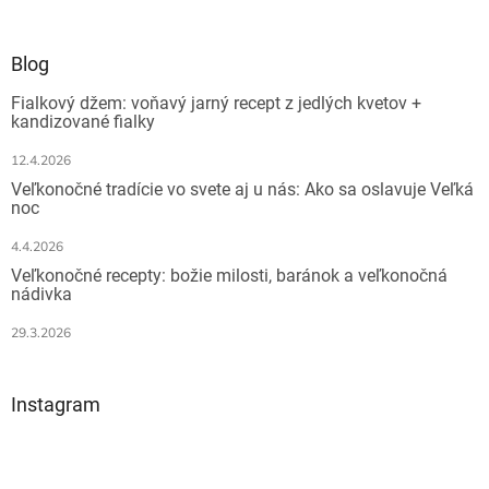
á
p
ä
Blog
t
Fialkový džem: voňavý jarný recept z jedlých kvetov +
i
kandizované fialky
e
12.4.2026
Veľkonočné tradície vo svete aj u nás: Ako sa oslavuje Veľká
noc
4.4.2026
Veľkonočné recepty: božie milosti, baránok a veľkonočná
nádivka
29.3.2026
Instagram