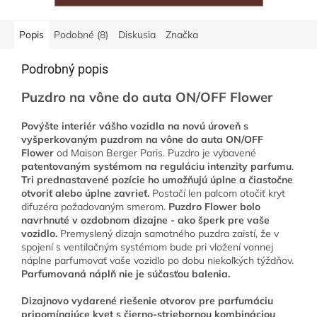
Popis
Podobné (8)
Diskusia
Značka
Podrobný popis
Puzdro na vône do auta ON/OFF Flower
Povýšte interiér vášho vozidla na novú úroveň s
vyšperkovaným puzdrom na vône do auta ON/OFF
Flower
od Maison Berger Paris. Puzdro je vybavené
patentovaným systémom na reguláciu intenzity parfumu
.
Tri prednastavené pozície ho umožňujú úplne a čiastočne
otvoriť alebo úplne zavrieť.
Postačí len palcom otočiť kryt
difuzéra požadovaným smerom.
Puzdro Flower bolo
navrhnuté v ozdobnom dizajne - ako šperk pre vaše
vozidlo.
Premyslený dizajn samotného puzdra zaistí, že v
spojení s ventilačným systémom bude pri vložení vonnej
náplne parfumovať vaše vozidlo po dobu niekoľkých týždňov.
Parfumovaná náplň nie je súčasťou balenia.
Dizajnovo vydarené riešenie otvorov pre parfumáciu
pripomínajúce kvet s čierno-striebornou kombináciou