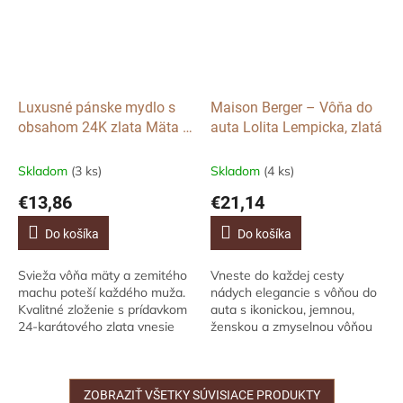
Luxusné pánske mydlo s
Maison Berger – Vôňa do
obsahom 24K zlata Mäta a
auta Lolita Lempicka, zlatá
Mech, 150g
Skladom
(3 ks)
Skladom
(4 ks)
€13,86
€21,14
Do košíka
Do košíka
Svieža vôňa mäty a zemitého
Vneste do každej cesty
machu poteší každého muža.
nádych elegancie s vôňou do
Kvalitné zloženie s prídavkom
auta s ikonickou, jemnou,
24-karátového zlata vnesie
ženskou a zmyselnou vôňou
luxus do každého vášho dňa,
Lolita Lempicka v saténovo
šetrne sa stará o pokožku rúk
zlatom kovovom difuzéri.
a...
Bude vám spríjemňovať...
ZOBRAZIŤ VŠETKY SÚVISIACE PRODUKTY