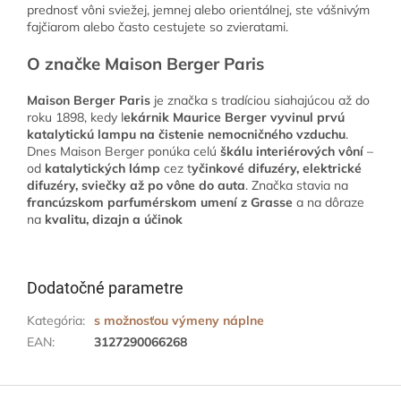
prednosť vôni sviežej, jemnej alebo orientálnej, ste vášnivým
fajčiarom alebo často cestujete so zvieratami.
O značke Maison Berger Paris
Maison Berger Paris
je značka s tradíciou siahajúcou až do
roku 1898, kedy l
ekárnik Maurice Berger vyvinul prvú
katalytickú lampu na čistenie nemocničného vzduchu
.
Dnes Maison Berger ponúka celú
škálu interiérových vôní
–
od
katalytických lámp
cez t
yčinkové difuzéry, elektrické
difuzéry, sviečky až po vône do auta
. Značka stavia na
francúzskom parfumérskom umení z Grasse
a na dôraze
na
kvalitu, dizajn a účinok
Dodatočné parametre
Kategória
:
s možnosťou výmeny náplne
EAN
:
3127290066268
Z