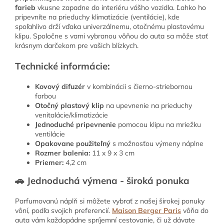
farieb
vkusne zapadne do interiéru vášho vozidla. Ľahko ho
pripevníte na prieduchy klimatizácie (ventilácie), kde
spoľahlivo drží vďaka univerzálnemu, otočnému plastovému
klipu. Spoločne s vami vybranou vôňou do auta sa môže stať
krásnym darčekom pre vašich blízkych.
Technické informácie:
Kovový difuzér
v kombinácii s čierno-striebornou
farbou
Otočný plastový klip
na upevnenie na prieduchy
venitalácie/klimatizácie
Jednoduché pripevnenie
pomocou klipu na mriežku
ventilácie
Opakovane použiteľný
s možnosťou výmeny náplne
Rozmer balenia:
11 x 9 x 3 cm
Priemer:
4,2 cm
🚗 Jednoduchá výmena - široká ponuka
Parfumovanú náplň si môžete vybrať z našej širokej ponuky
vôní, podľa svojich preferencií.
Maison Berger Paris
vôňa do
auta vám každopádne spríjemní cestovanie, či už dávate