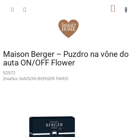
Prejsť
NÁKU
na
obsah
KOŠÍK
Maison Berger – Puzdro na vône do
auta ON/OFF Flower
52572
Značka:
MAISON BERGER PARIS