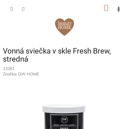
Prejsť
NÁKU
na
obsah
KOŠÍK
Vonná sviečka v skle Fresh Brew,
stredná
13261
Značka:
DW HOME