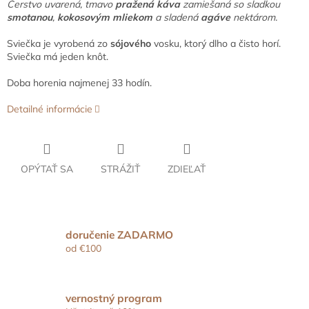
Čerstvo uvarená, tmavo
pražená káva
zamiešaná so sladkou
smotanou
,
kokosovým mliekom
a sladená
agáve
nektárom.
Sviečka je vyrobená zo
sójového
vosku, ktorý dlho a čisto horí.
Sviečka má jeden knôt.
Doba horenia najmenej 33 hodín.
Detailné informácie
OPÝTAŤ SA
STRÁŽIŤ
ZDIEĽAŤ
doručenie ZADARMO
od €100
vernostný program