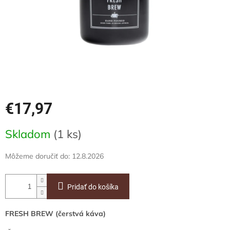
€17,97
Jednotková
Skladom
(1 ks)
cena:
Môžeme doručiť do:
12.8.2026
Pridať do košíka
FRESH BREW (čerstvá káva)