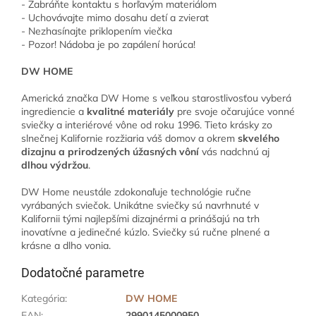
- Zabráňte kontaktu s horľavým materiálom
- Uchovávajte mimo dosahu detí a zvierat
- Nezhasínajte priklopením viečka
- Pozor! Nádoba je po zapálení horúca!
DW HOME
Americká značka DW Home s veľkou starostlivosťou vyberá
ingrediencie a
kvalitné materiály
pre svoje očarujúce vonné
sviečky a interiérové ​​vône od roku 1996. Tieto krásky zo
slnečnej Kalifornie rozžiaria váš domov a okrem
skvelého
dizajnu a prirodzených úžasných vôní
vás nadchnú aj
dlhou výdržou
.
DW Home neustále zdokonaľuje technológie ručne
vyrábaných sviečok. Unikátne sviečky sú navrhnuté v
Kalifornii tými najlepšími dizajnérmi a prinášajú na trh
inovatívne a jedinečné kúzlo. Sviečky sú ručne plnené a
krásne a dlho vonia.
Dodatočné parametre
Kategória
:
DW HOME
EAN
:
2990145000950