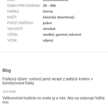
DOBA PREVONENIA
:
30 - 50h
FARBA
:
čierna
KNÔT
:
klasický (bavlnený)
POČET KNÔTOV
:
jeden
VEĽKOSŤ
:
stredná
VÔŇA
:
sladká, gurmet, kávová
VOSK
:
sójový
Z
á
p
ä
Blog
t
Fialkový džem: voňavý jarný recept z jedlých kvetov +
i
kandizované fialky
e
12.4.2026
Veľkonočné tradície vo svete aj u nás: Ako sa oslavuje Veľká
noc