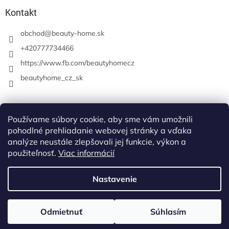
Kontakt
obchod
@
beauty-home.sk
+420777734466
https://www.fb.com/beautyhomecz
beautyhome_cz_sk
Prijímame online platby
Používame súbory cookie, aby sme vám umožnili
pohodlné prehliadanie webovej stránky a vďaka
analýze neustále zlepšovali jej funkcie, výkon a
použiteľnosť.
Viac informácií
Nastavenie
Vytvoril Shoptet
Odmietnuť
Súhlasím
Copyright 2026
beauty-home
. Všetky práva vyhradené.