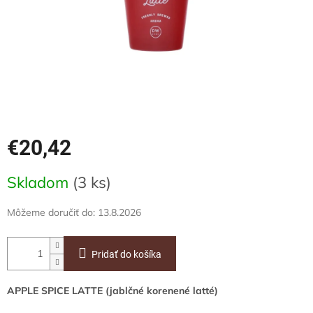
€20,42
Jednotková
Skladom
(3 ks)
cena:
Môžeme doručiť do:
13.8.2026
Pridať do košíka
APPLE SPICE LATTE (jablčné korenené latté)