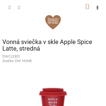
Prejsť
NÁKU
na
obsah
KOŠÍK
Vonná sviečka v skle Apple Spice
Latte, stredná
DWCJ2303
Značka:
DW HOME