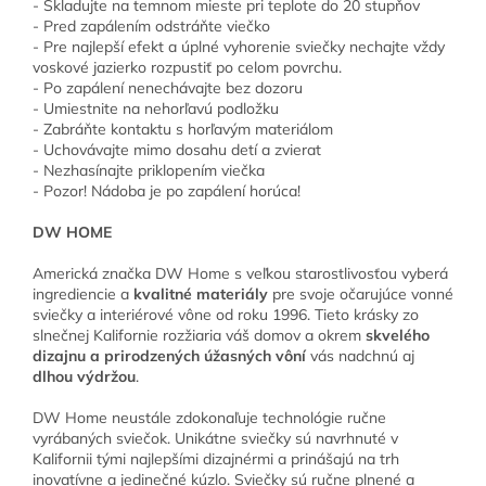
- Skladujte na temnom mieste pri teplote do 20 stupňov
- Pred zapálením odstráňte viečko
- Pre najlepší efekt a úplné vyhorenie sviečky nechajte vždy
voskové jazierko rozpustiť po celom povrchu.
- Po zapálení nenechávajte bez dozoru
- Umiestnite na nehorľavú podložku
- Zabráňte kontaktu s horľavým materiálom
- Uchovávajte mimo dosahu detí a zvierat
- Nezhasínajte priklopením viečka
- Pozor! Nádoba je po zapálení horúca!
DW HOME
Americká značka DW Home s veľkou starostlivosťou vyberá
ingrediencie a
kvalitné materiály
pre svoje očarujúce vonné
sviečky a interiérové ​​vône od roku 1996. Tieto krásky zo
slnečnej Kalifornie rozžiaria váš domov a okrem
skvelého
dizajnu a prirodzených úžasných vôní
vás nadchnú aj
dlhou výdržou
.
DW Home neustále zdokonaľuje technológie ručne
vyrábaných sviečok. Unikátne sviečky sú navrhnuté v
Kalifornii tými najlepšími dizajnérmi a prinášajú na trh
inovatívne a jedinečné kúzlo. Sviečky sú ručne plnené a