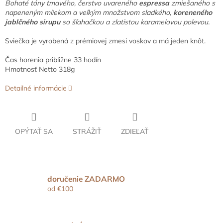
Bohaté tóny tmavého, čerstvo uvareného
espressa
zmiešaného s
napeneným mliekom a veľkým množstvom sladkého,
koreneného
jablčného sirupu
so šľahačkou a zlatistou karamelovou polevou.
Sviečka je vyrobená z prémiovej zmesi voskov a má jeden knôt.
Čas horenia približne 33 hodín
Hmotnosť Netto 318g
Detailné informácie
OPÝTAŤ SA
STRÁŽIŤ
ZDIEĽAŤ
doručenie ZADARMO
od €100