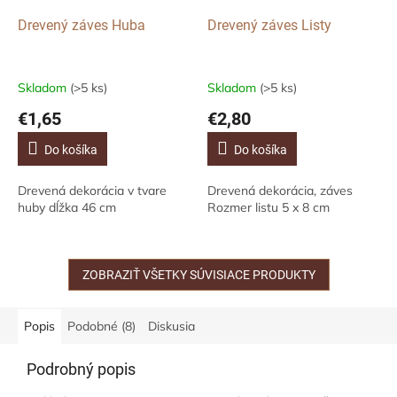
Drevený záves Huba
Drevený záves Listy
Skladom
(>5 ks)
Skladom
(>5 ks)
€1,65
€2,80
Do košíka
Do košíka
Drevená dekorácia v tvare
Drevená dekorácia, záves
huby dĺžka 46 cm
Rozmer listu 5 x 8 cm
ZOBRAZIŤ VŠETKY SÚVISIACE PRODUKTY
Popis
Podobné (8)
Diskusia
Podrobný popis