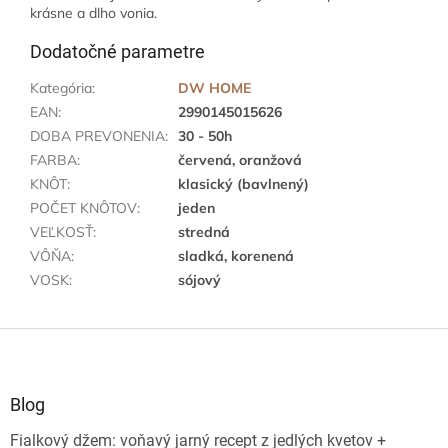
krásne a dlho vonia.
Dodatočné parametre
Kategória
:
DW HOME
EAN
:
2990145015626
DOBA PREVONENIA
:
30 - 50h
FARBA
:
červená, oranžová
KNÔT
:
klasický (bavlnený)
POČET KNÔTOV
:
jeden
VEĽKOSŤ
:
stredná
VÔŇA
:
sladká, korenená
VOSK
:
sójový
Z
á
p
ä
Blog
t
Fialkový džem: voňavý jarný recept z jedlých kvetov +