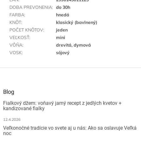
DOBA PREVONENIA
:
do 30h
FARBA
:
hnedá
KNÔT
:
klasický (bavlnený)
POČET KNÔTOV
:
jeden
VEĽKOSŤ
:
mini
VÔŇA
:
drevitá, dymová
VOSK
:
sójový
Z
á
p
ä
Blog
t
Fialkový džem: voňavý jarný recept z jedlých kvetov +
i
kandizované fialky
e
12.4.2026
Veľkonočné tradície vo svete aj u nás: Ako sa oslavuje Veľká
noc