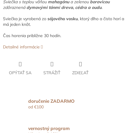
Sviečka s teplou vôňou
mahagónu
a zelenou
borovicou
zdôraznená
dymovými tónmi dreva, cédra a oudu
.
Sviečka je vyrobená zo
sójového vosku
, ktorý dlho a čisto horí a
má jeden knôt.
Čas horenia približne 30 hodín.
Detailné informácie
OPÝTAŤ SA
STRÁŽIŤ
ZDIEĽAŤ
doručenie ZADARMO
od €100
vernostný program