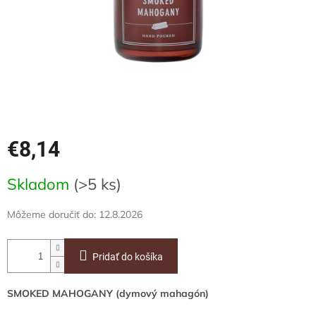
€8,14
Jednotková
Skladom
(>5 ks)
cena:
Môžeme doručiť do:
12.8.2026
Pridať do košíka
SMOKED MAHOGANY (dymový mahagón)