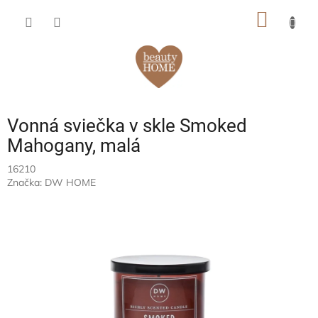
Prejsť
NÁKU
na
obsah
KOŠÍK
Vonná sviečka v skle Smoked
Mahogany, malá
16210
Značka:
DW HOME