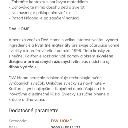
- Zabráňte kontaktu s horľavým materiálom
- Uchovávajte mimo dosahu detí a zvierat
- Nezhasínajte priklopením viečka
- Pozor! Nádoba je po zapálení horúca!
DW HOME
Americká značka DW Home s veľkou starostlivosťou vyberá
ingrediencie a
kvalitné materiály
pre svoje očarujúce vonné
sviečky a interiérové vône od roku 1996. Tieto krásky zo
slnečnej Kalifornie rozžiaria váš domov a okrem
skvelého
dizajnu a prirodzených úžasných vôní
vás nadchnú aj
dlhou výdržou
.
DW Home neustále zdokonaľuje technológie ručne
vyrábaných sviečok. Unikátne sviečky sú navrhnuté v
Kalifornii tými najlepšími dizajnérmi a prinášajú na trh
inovatívne a jedinečné kúzlo. Sviečky sú ručne plnené a
krásne a dlho vonia.
Dodatočné parametre
Kategória
:
DW HOME
EAN
:
2990145011123