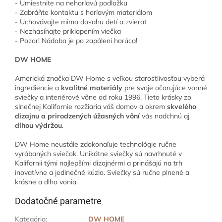
- Umiestnite na nehorľavú podložku
- Zabráňte kontaktu s horľavým materiálom
- Uchovávajte mimo dosahu detí a zvierat
- Nezhasínajte priklopením viečka
- Pozor! Nádoba je po zapálení horúca!
DW HOME
Americká značka DW Home s veľkou starostlivosťou vyberá
ingrediencie a
kvalitné materiály
pre svoje očarujúce vonné
sviečky a interiérové vône od roku 1996. Tieto krásky zo
slnečnej Kalifornie rozžiaria váš domov a okrem
skvelého
dizajnu a prirodzených úžasných vôní
vás nadchnú aj
dlhou výdržou
.
DW Home neustále zdokonaľuje technológie ručne
vyrábaných sviečok. Unikátne sviečky sú navrhnuté v
Kalifornii tými najlepšími dizajnérmi a prinášajú na trh
inovatívne a jedinečné kúzlo. Sviečky sú ručne plnené a
krásne a dlho vonia.
Dodatočné parametre
Kategória
:
DW HOME