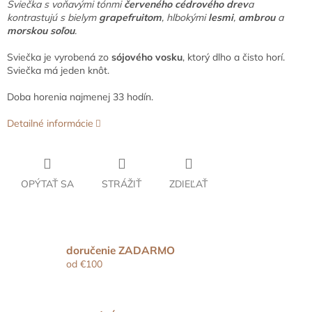
Sviečka s voňavými tónmi
červeného cédrového drev
a
kontrastujú s bielym
grapefruitom
, hlbokými
lesmi
,
ambrou
a
morskou soľou
.
Sviečka je vyrobená zo
sójového vosku
, ktorý dlho a čisto horí.
Sviečka má jeden knôt.
Doba horenia najmenej 33 hodín.
Detailné informácie
OPÝTAŤ SA
STRÁŽIŤ
ZDIEĽAŤ
doručenie ZADARMO
od €100