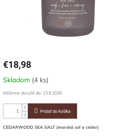
€18,98
Jednotková
Skladom
(4 ks)
cena:
Môžeme doručiť do:
13.8.2026
Pridať do košíka
CEDARWOOD SEA SALT (morská soľ a céder)