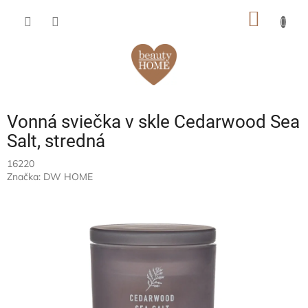
Prejsť
NÁKU
na
obsah
KOŠÍK
Vonná sviečka v skle Cedarwood Sea
Salt, stredná
16220
Značka:
DW HOME