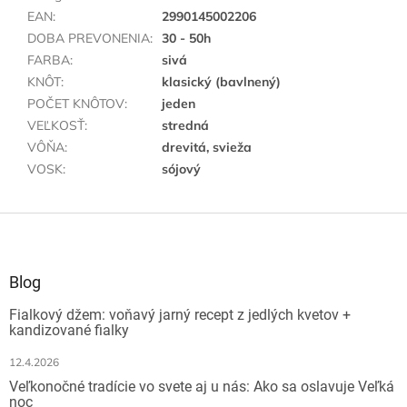
EAN
:
2990145002206
DOBA PREVONENIA
:
30 - 50h
FARBA
:
sivá
KNÔT
:
klasický (bavlnený)
POČET KNÔTOV
:
jeden
VEĽKOSŤ
:
stredná
VÔŇA
:
drevitá, svieža
VOSK
:
sójový
Z
á
p
ä
Blog
t
Fialkový džem: voňavý jarný recept z jedlých kvetov +
i
kandizované fialky
e
12.4.2026
Veľkonočné tradície vo svete aj u nás: Ako sa oslavuje Veľká
noc