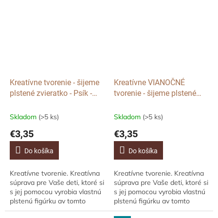
prasiatko. Môžete využiť aj
základný obrázok na tvrdej
ako...
podložke-...
Kreatívne tvorenie - šijeme
Kreatívne VIANOČNÉ
plstené zvieratko - Psík -
tvorenie - šijeme plstené
francúzsky buldoček
zvieratko - Sobík
Skladom
(>5 ks)
Skladom
(>5 ks)
€3,35
€3,35
Do košíka
Do košíka
Kreatívne tvorenie. Kreatívna
Kreatívne tvorenie. Kreatívna
súprava pre Vaše deti, ktoré si
súprava pre Vaše deti, ktoré si
s jej pomocou vyrobia vlastnú
s jej pomocou vyrobia vlastnú
plstenú figúrku av tomto
plstenú figúrku av tomto
prípade ide o francúzskeho
prípade ide o roztomilého