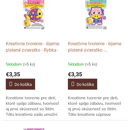
p
p
r
i
o
s
d
p
u
r
k
o
t
d
Kreatívne tvorenie - šijeme
Kreatívne tvorenie - šijeme
o
u
plstené zvieratko - Rybka
plstené zvieratko -
v
k
Dinosaurus
t
Skladom
(>5 ks)
Skladom
(>5 ks)
o
€3,35
€3,35
v
Do košíka
Do košíka
Kreatívne tvorenie pre deti,
Kreatívne tvorenie pre deti,
ktoré spája zábavu, tvorivosť
ktoré spája zábavu, tvorivosť
aj prvú skúsenosť so šitím.
aj prvú skúsenosť so šitím.
Táto kreatívna sada umožní
Táto kreatívna súprava
deťom vytvoriť si vlastné
umožní deťom vytvoriť si
plstené zvieratko - farebnú
vlastné plstené zvieratko -