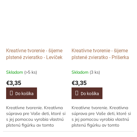
ako...
oslavu....
Kreatívne tvorenie - šijeme
Kreatívne tvorenie - šijeme
plstené zvieratko - Levíček
plstené zvieratko - Príšerka
Skladom
(>5 ks)
Skladom
(3 ks)
€3,35
€3,35
Do košíka
Do košíka
Kreatívne tvorenie. Kreatívna
Kreatívne tvorenie. Kreatívna
súprava pre Vaše deti, ktoré si
súprava pre Vaše deti, ktoré si
s jej pomocou vyrobia vlastnú
s jej pomocou vyrobia vlastnú
plstenú figúrku av tomto
plstenú figúrku av tomto
prípade ide o milého levíčka.
prípade ide o roztomilú
Môžete využiť aj ako zábavu...
príšerku. Môžete využiť aj