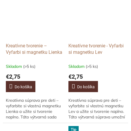
magnetku...
sovy, ktorú...
Kreatívne tvorenie –
Kreatívne tvorenie - Vyfarbi
Vyfarbi si magnetku Lienka
si magnetku Lev
Skladom
(>5 ks)
Skladom
(>5 ks)
€2,75
€2,75
Do košíka
Do košíka
Kreatívna súprava pre deti –
Kreatívna súprava pre deti –
vyfarbite si vlastnú magnetku
vyfarbite si vlastnú magnetku
Lienka a užite si tvorenie
Lev a užite si tvorenie naplno.
naplno. Táto výtvarná sada
Táto výtvarná súprava umožní
umožní deťom vytvoriť si
deťom vytvoriť si originálnu
originálnu drevenú magnetku
drevenú magnetku leva,
Tip