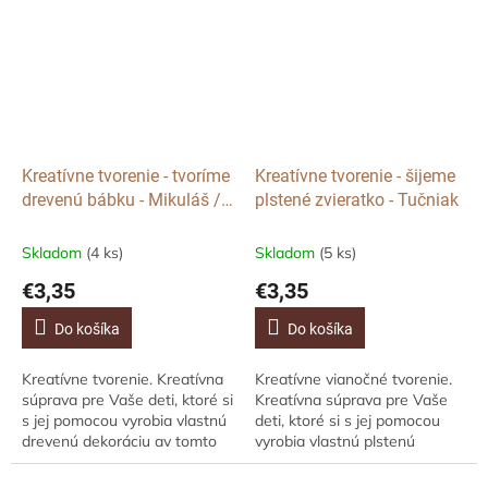
Kreatívne tvorenie - tvoríme
Kreatívne tvorenie - šijeme
drevenú bábku - Mikuláš /
plstené zvieratko - Tučniak
Santa
Skladom
(4 ks)
Skladom
(5 ks)
€3,35
€3,35
Do košíka
Do košíka
Kreatívne tvorenie. Kreatívna
Kreatívne vianočné tvorenie.
súprava pre Vaše deti, ktoré si
Kreatívna súprava pre Vaše
s jej pomocou vyrobia vlastnú
deti, ktoré si s jej pomocou
drevenú dekoráciu av tomto
vyrobia vlastnú plstenú
prípade bábku Santy /
figúrku av tomto prípade ide o
Mikuláša. Môžete využiť aj
roztomilého tučniaka. Môžete