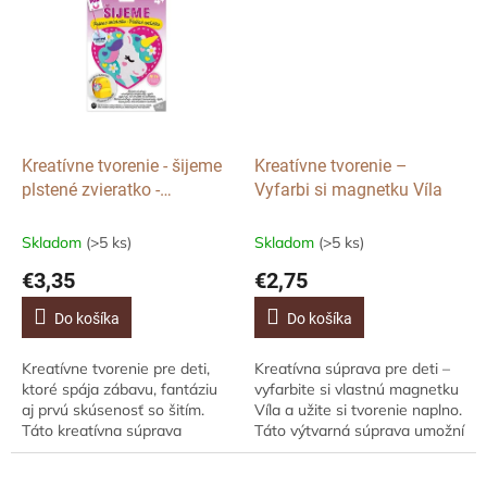
rybku,...
roztomilého...
Kreatívne tvorenie - šijeme
Kreatívne tvorenie –
plstené zvieratko -
Vyfarbi si magnetku Víla
Jednorožec v srdci
Skladom
(>5 ks)
Skladom
(>5 ks)
€3,35
€2,75
Do košíka
Do košíka
Kreatívne tvorenie pre deti,
Kreatívna súprava pre deti –
ktoré spája zábavu, fantáziu
vyfarbite si vlastnú magnetku
aj prvú skúsenosť so šitím.
Víla a užite si tvorenie naplno.
Táto kreatívna súprava
Táto výtvarná súprava umožní
umožní deťom vytvoriť si
deťom vytvoriť si originálnu
vlastné plstené zvieratko –
drevenú magnetku víly,...