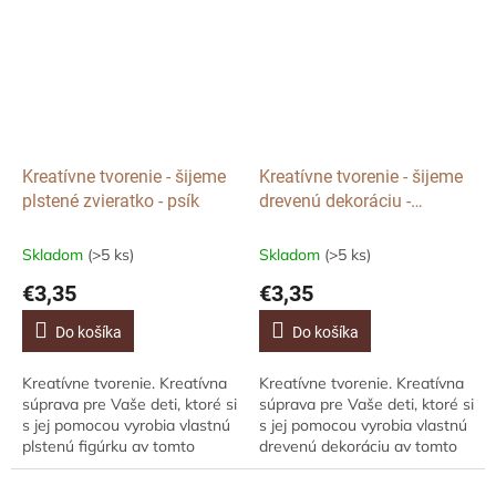
alebo...
Kreatívne tvorenie - šijeme
Kreatívne tvorenie - šijeme
plstené zvieratko - psík
drevenú dekoráciu -
Vianočný stromček
Skladom
(>5 ks)
Skladom
(>5 ks)
€3,35
€3,35
Do košíka
Do košíka
Kreatívne tvorenie. Kreatívna
Kreatívne tvorenie. Kreatívna
súprava pre Vaše deti, ktoré si
súprava pre Vaše deti, ktoré si
s jej pomocou vyrobia vlastnú
s jej pomocou vyrobia vlastnú
plstenú figúrku av tomto
drevenú dekoráciu av tomto
prípade ide o roztomilého
prípade „vyšívame“ vianočný
psíka. Môžete využiť aj ako...
stromček. Môžete využiť aj...