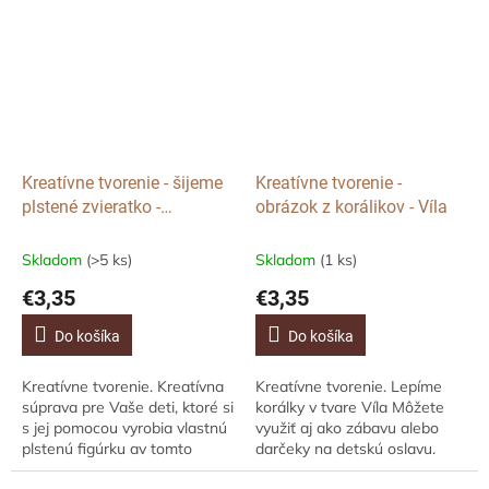
ako...
Kreatívne tvorenie - šijeme
Kreatívne tvorenie -
plstené zvieratko -
obrázok z korálikov - Víla
Prasiatko
Skladom
(>5 ks)
Skladom
(1 ks)
€3,35
€3,35
Do košíka
Do košíka
Kreatívne tvorenie. Kreatívna
Kreatívne tvorenie. Lepíme
súprava pre Vaše deti, ktoré si
korálky v tvare Víla Môžete
s jej pomocou vyrobia vlastnú
využiť aj ako zábavu alebo
plstenú figúrku av tomto
darčeky na detskú oslavu.
prípade ide o roztomilé
Kreatívna súprava obsahuje:-