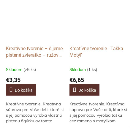
ako...
využiť...
Kreatívne tvorenie – šijeme
Kreatívne tvorenie - Taška
plstené zvieratko – ružový
Motýľ
Medvedík
Skladom
(>5 ks)
Skladom
(1 ks)
€3,35
€6,65
Do košíka
Do košíka
Kreatívne tvorenie. Kreatívna
Kreatívne tvorenie. Kreatívna
súprava pre Vaše deti, ktoré si
súprava pre Vaše deti, ktoré si
s jej pomocou vyrobia vlastnú
s jej pomocou vyrobia tašku
plstenú figúrku av tomto
cez rameno s motýlikom.
prípade ide o roztomilého
Môžete využiť aj ako zábavu
medvedíka. Môžete využiť aj
alebo darčeky na detskú