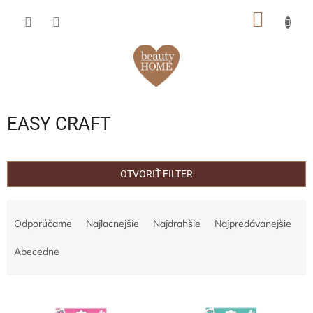
Prejsť
NÁKU
na
obsah
KOŠÍK
EASY CRAFT
OTVORIŤ FILTER
R
a
Odporúčame
Najlacnejšie
Najdrahšie
Najpredávanejšie
d
e
Abecedne
n
i
V
e
ý