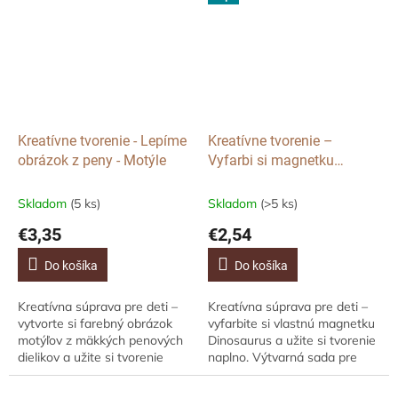
lienky,...
ktorú...
Kreatívne tvorenie - Lepíme
Kreatívne tvorenie –
obrázok z peny - Motýle
Vyfarbi si magnetku
Dinosaurus
Skladom
(5 ks)
Skladom
(>5 ks)
€3,35
€2,54
Do košíka
Do košíka
Kreatívna súprava pre deti –
Kreatívna súprava pre deti –
vytvorte si farebný obrázok
vyfarbite si vlastnú magnetku
motýľov z mäkkých penových
Dinosaurus a užite si tvorenie
dielikov a užite si tvorenie
naplno. Výtvarná sada pre
plnej fantázie. Deti postupne
deti – vyfarbite si vlastnú
lepia jednotlivé samolepiace...
magnetku na chladničku