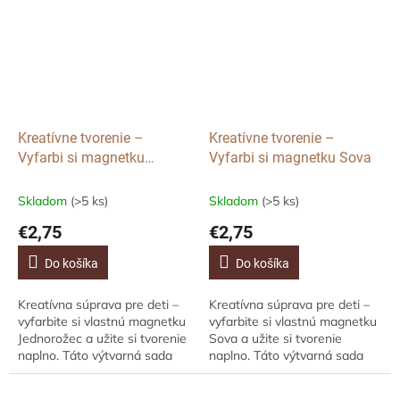
kúzelného...
Kreatívne tvorenie –
Kreatívne tvorenie –
Vyfarbi si magnetku
Vyfarbi si magnetku Sova
Jednorožec s kvetinami
Skladom
(>5 ks)
Skladom
(>5 ks)
€2,75
€2,75
Do košíka
Do košíka
Kreatívna súprava pre deti –
Kreatívna súprava pre deti –
vyfarbite si vlastnú magnetku
vyfarbite si vlastnú magnetku
Jednorožec a užite si tvorenie
Sova a užite si tvorenie
naplno. Táto výtvarná sada
naplno. Táto výtvarná sada
umožní deťom vytvoriť si
umožní deťom vytvoriť si
originálnu drevenú
originálnu drevenú magnetku