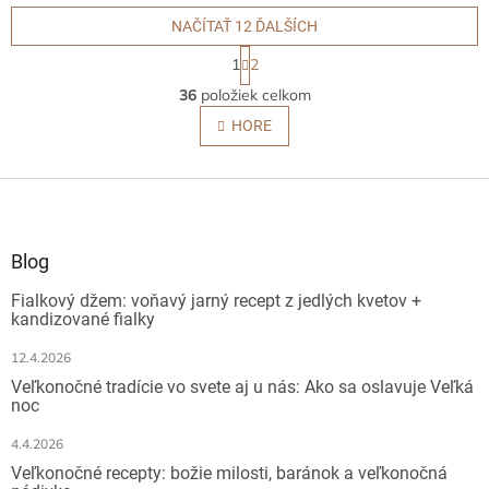
obsahuje:- základný obrázok
súprava obsahuje:- základný
na tvrdej...
obrázok-...
NAČÍTAŤ 12 ĎALŠÍCH
S
1
2
t
O
r
36
položiek celkom
v
á
l
HORE
n
á
k
o
d
v
Z
a
a
c
á
n
i
p
i
e
ä
e
Blog
p
t
r
Fialkový džem: voňavý jarný recept z jedlých kvetov +
i
v
kandizované fialky
e
k
y
12.4.2026
v
Veľkonočné tradície vo svete aj u nás: Ako sa oslavuje Veľká
ý
noc
p
i
4.4.2026
s
Veľkonočné recepty: božie milosti, baránok a veľkonočná
u