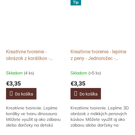
buldočka. Môžete využiť aj
vianočného sobíka. Môžete
Tip
ako...
využiť...
Kreatívne tvorenie -
Kreatívne tvorenie - lepíme
obrázok z korálikov -
z peny - Jednorožec -
Dinosaurus
Unicorn
Skladom
(4 ks)
Skladom
(>5 ks)
€3,35
€3,35
Do košíka
Do košíka
Kreatívne tvorenie. Lepíme
Kreatívne tvorenie. Lepíme 3D
korálky ve tvaru dinosaura.
obrázok z mäkkých penových
Môžete využiť aj ako zábavu
kúskov. Môžete využiť aj ako
alebo darčeky na detskú
zábavu alebo darčeky na
oslavu. Kreatívna súprava
detskú oslavu. Kreatívna