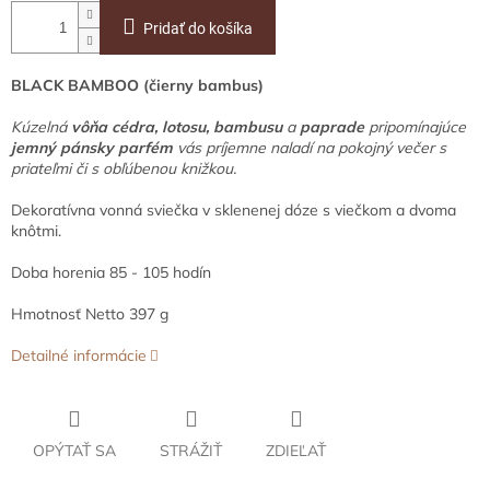
Pridať do košíka
BLACK BAMBOO (čierny bambus)
Kúzelná
vôňa cédra, lotosu, bambusu
a
paprade
pripomínajúce
jemný pánsky parfém
vás príjemne naladí na pokojný večer s
priateľmi či s obľúbenou knižkou.
Dekoratívna vonná sviečka v sklenenej dóze s viečkom a dvoma
knôtmi.
Doba horenia 85 - 105 hodín
Hmotnosť Netto 397 g
Detailné informácie
OPÝTAŤ SA
STRÁŽIŤ
ZDIEĽAŤ