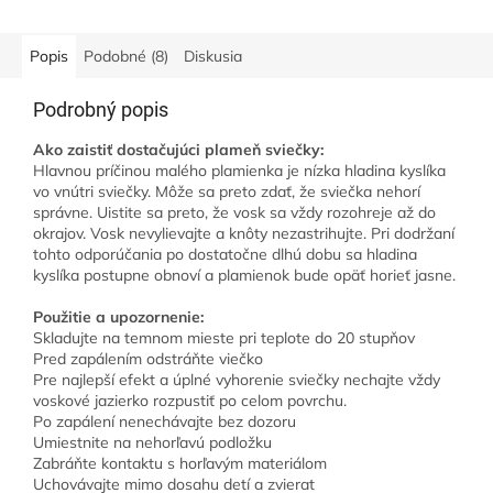
mošusu. Sviečka je vyrobená
zo sójového vosku,...
Popis
Podobné (8)
Diskusia
Podrobný popis
Ako zaistiť dostačujúci plameň sviečky:
Hlavnou príčinou malého plamienka je nízka hladina kyslíka
vo vnútri sviečky. Môže sa preto zdať, že sviečka nehorí
správne. Uistite sa preto, že vosk sa vždy rozohreje až do
okrajov. Vosk nevylievajte a knôty nezastrihujte. Pri dodržaní
tohto odporúčania po dostatočne dlhú dobu sa hladina
kyslíka postupne obnoví a plamienok bude opäť horieť jasne.
Použitie a upozornenie:
Skladujte na temnom mieste pri teplote do 20 stupňov
Pred zapálením odstráňte viečko
Pre najlepší efekt a úplné vyhorenie sviečky nechajte vždy
voskové jazierko rozpustiť po celom povrchu.
Po zapálení nenechávajte bez dozoru
Umiestnite na nehorľavú podložku
Zabráňte kontaktu s horľavým materiálom
Uchovávajte mimo dosahu detí a zvierat