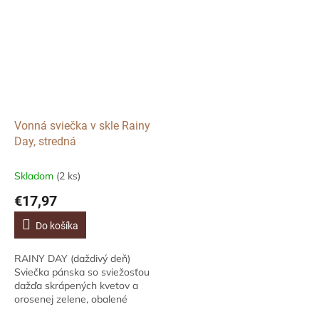
Vonná sviečka v skle Rainy
Day, stredná
Skladom
(2 ks)
€17,97
Do košíka
RAINY DAY (daždivý deň)
Sviečka pánska so sviežosťou
dažďa skrápených kvetov a
orosenej zelene, obalené
dekou z bieleho dreva a