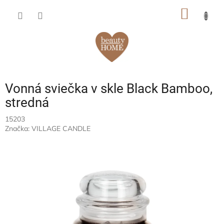
Prejsť
NÁKU
na
obsah
KOŠÍK
Vonná sviečka v skle Black Bamboo,
stredná
15203
Značka:
VILLAGE CANDLE