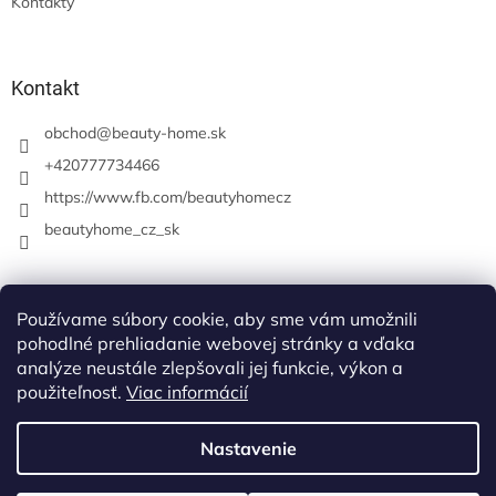
Kontakty
Kontakt
obchod
@
beauty-home.sk
+420777734466
https://www.fb.com/beautyhomecz
beautyhome_cz_sk
Prijímame online platby
Používame súbory cookie, aby sme vám umožnili
pohodlné prehliadanie webovej stránky a vďaka
analýze neustále zlepšovali jej funkcie, výkon a
použiteľnosť.
Viac informácií
Nastavenie
Vytvoril Shoptet