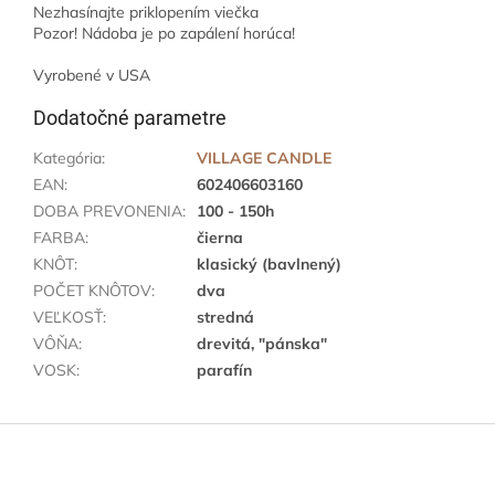
Nezhasínajte priklopením viečka
Pozor! Nádoba je po zapálení horúca!
Vyrobené v USA
Dodatočné parametre
Kategória
:
VILLAGE CANDLE
EAN
:
602406603160
DOBA PREVONENIA
:
100 - 150h
FARBA
:
čierna
KNÔT
:
klasický (bavlnený)
POČET KNÔTOV
:
dva
VEĽKOSŤ
:
stredná
VÔŇA
:
drevitá, "pánska"
VOSK
:
parafín
Z
á
p