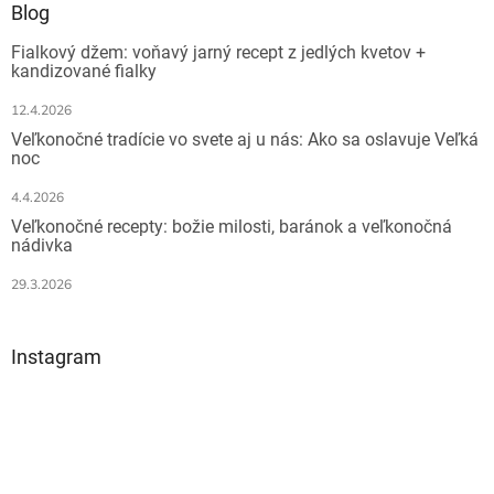
ä
Blog
t
Fialkový džem: voňavý jarný recept z jedlých kvetov +
i
kandizované fialky
e
12.4.2026
Veľkonočné tradície vo svete aj u nás: Ako sa oslavuje Veľká
noc
4.4.2026
Veľkonočné recepty: božie milosti, baránok a veľkonočná
nádivka
29.3.2026
Instagram