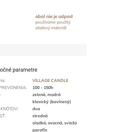
obal nie je odpad
používame použitý
obalový materiál
očné parametre
ria
:
VILLAGE CANDLE
PREVONENIA
:
100 - 150h
:
zelená, modrá
klasický (bavlnený)
 KNÔTOV
:
dva
SŤ
:
stredná
sladká, ovocná, svieža
parafín