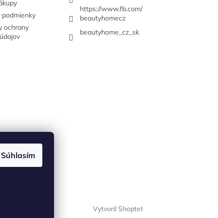
nákupy
https://www.fb.com/
 podmienky
beautyhomecz
 ochrany
beautyhome_cz_sk
údajov
Súhlasím
Vytvoril Shoptet