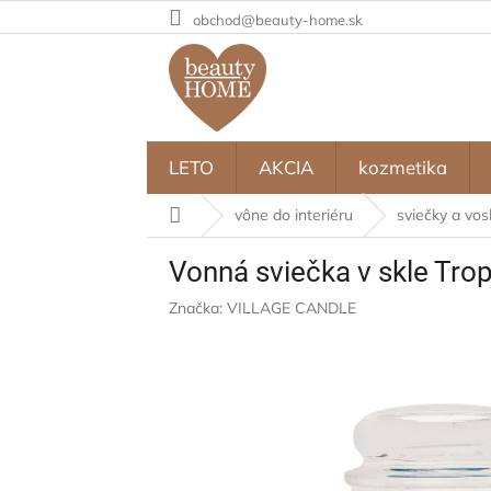
Prejsť
obchod@beauty-home.sk
na
obsah
LETO
AKCIA
kozmetika
Domov
vône do interiéru
sviečky a vos
Vonná sviečka v skle Tro
Značka:
VILLAGE CANDLE