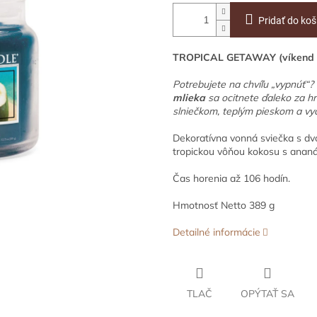
Pridať do koš
TROPICAL GETAWAY (víkend v
Potrebujete na chvíľu „vypnúť“?
mlieka
sa ocitnete ďaleko za hr
slniečkom, teplým pieskom a vyc
Dekoratívna vonná sviečka s dv
tropickou vôňou kokosu s anan
Čas horenia až 106 hodín.
Hmotnosť Netto 389 g
Detailné informácie
TLAČ
OPÝTAŤ SA