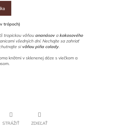
íka
 trópoch)
 S tropickou vôňou
ananásov
a
kokosového
anicami všedných dní. Nechajte sa zahriať
hutnajte si
vôňou piňa colady
.
oma knôtmi v sklenenej dóze s viečkom a
ásom.
STRÁŽIŤ
ZDIEĽAŤ