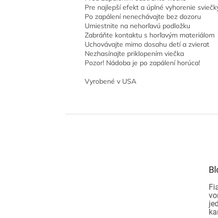
Pre najlepší efekt a úplné vyhorenie svieč
Po zapálení nenechávajte bez dozoru
Umiestnite na nehorľavú podložku
Zabráňte kontaktu s horľavým materiálom
Uchovávajte mimo dosahu detí a zvierat
Nezhasínajte priklopením viečka
Pozor! Nádoba je po zapálení horúca!
Vyrobené v USA
Z
á
p
ä
t
Bl
i
e
Fi
vo
je
ka