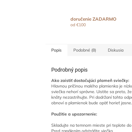
doručenie ZADARMO
od €100
Popis
Podobné (8)
Diskusia
Podrobný popis
Ako zaistiť dostačujúci plameň sviečky:
Hlavnou príčinou malého plamienka je nízka 
sviečka nehorí správne. Uistite sa preto, ž
knôty nezastrihujte. Pri dodržaní tohto od
obnoví a plamienok bude opäť horieť jasne
Použitie a upozornenie:
Skladujte na temnom mieste pri teplote d
Pred zapálením odstráňte viečko