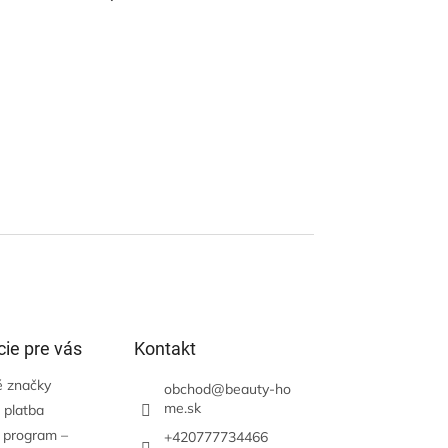
ie pre vás
Kontakt
 značky
obchod
@
beauty-ho
me.sk
 platba
 program –
+420777734466