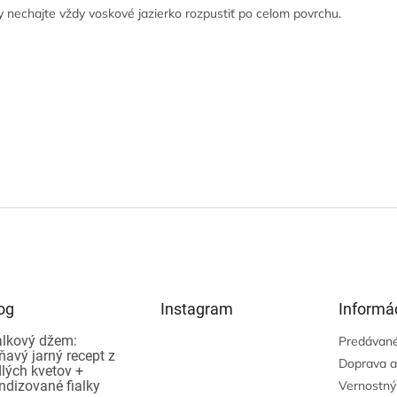
ky nechajte vždy voskové jazierko rozpustiť po celom povrchu.
og
Instagram
Informác
alkový džem:
Predávané
ňavý jarný recept z
Doprava a
dlých kvetov +
ndizované fialky
Vernostný