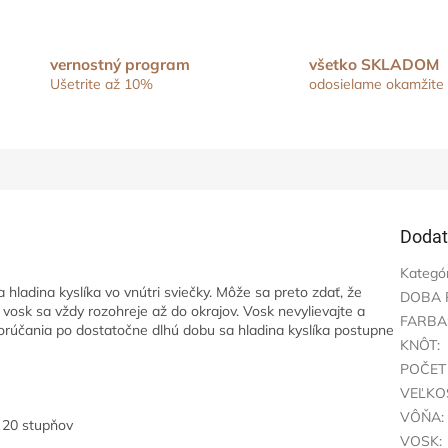
vernostný program
všetko SKLADOM
Ušetrite až 10%
odosielame okamžite
Dodat
Kategó
hladina kyslíka vo vnútri sviečky. Môže sa preto zdať, že
DOBA 
e vosk sa vždy rozohreje až do okrajov. Vosk nevylievajte a
FARBA
porúčania po dostatočne dlhú dobu sa hladina kyslíka postupne
KNÔT
:
.
POČET
VEĽKO
VÔŇA
:
o 20 stupňov
VOSK
: