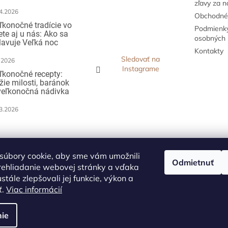
zľavy za 
4.2026
Obchodné
ľkonočné tradície vo
Podmienky
ete aj u nás: Ako sa
osobných 
lavuje Veľká noc
Kontakty
Sledovať na
.2026
Instagrame
ľkonočné recepty:
žie milosti, baránok
veľkonočná nádivka
3.2026
ijímame online
atby
súbory cookie, aby sme vám umožnili
Odmietnuť
rehliadanie webovej stránky a vďaka
stále zlepšovali jej funkcie, výkon a
ť.
Viac informácií
ie
vyhradené.