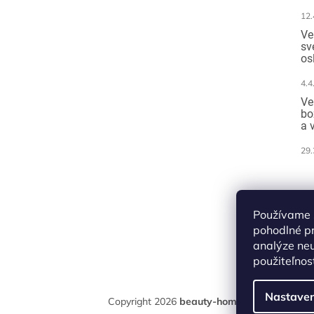
12.
Ve
sv
os
4.4
Ve
bo
a 
29.
Pr
pl
Používame 
pohodlné p
analýze neu
použiteľnos
Nastaven
Copyright 2026
beauty-home
. Všetky práva 