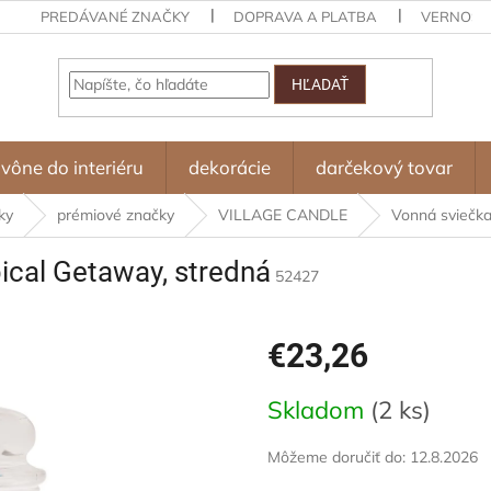
PREDÁVANÉ ZNAČKY
DOPRAVA A PLATBA
VERNOST
HĽADAŤ
vône do interiéru
dekorácie
darčekový tovar
ky
prémiové značky
VILLAGE CANDLE
Vonná sviečka
pical Getaway, stredná
52427
€23,26
Jednotková
Skladom
(2 ks)
cena:
Môžeme doručiť do:
12.8.2026