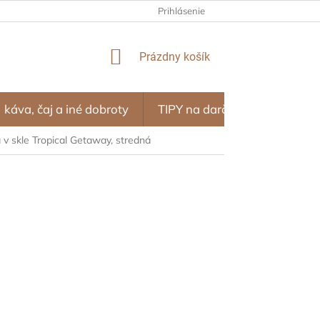
NÝ PROGRAM – ZĽAVY ZA NÁKUPY
Prihlásenie
OBCHODNÉ PODMIENKY
NÁKUPNÝ
Prázdny košík
KOŠÍK
káva, čaj a iné dobroty
TIPY na darčeky
SEZÓN
 v skle Tropical Getaway, stredná