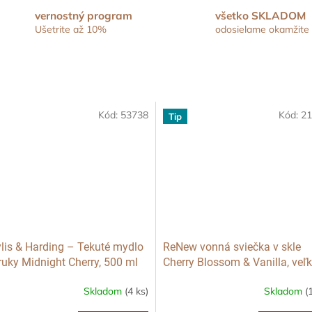
vernostný program
všetko SKLADOM
Ušetrite až 10%
odosielame okamžite
Kód:
53738
Kód:
21
Tip
lis & Harding – Tekuté mydlo
ReNew vonná sviečka v skle
ruky Midnight Cherry, 500 ml
Cherry Blossom & Vanilla, veľ
Skladom
(4 ks)
Skladom
(