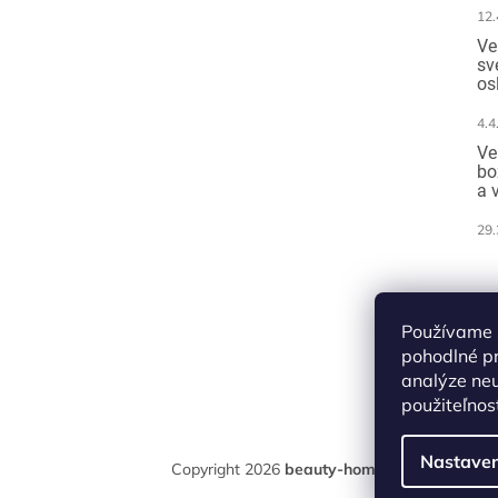
12.
Ve
sv
os
4.4
Ve
bo
a 
29.
Pr
pl
Používame 
pohodlné p
analýze neu
použiteľnos
Nastaven
Copyright 2026
beauty-home
. Všetky práva 