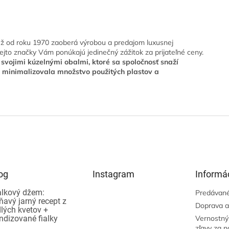
 už od roku 1970 zaoberá výrobou a predajom luxusnej
 tejto značky Vám ponúkajú jedinečný zážitok za prijateľné ceny.
vojimi kúzelnými obalmi, ktoré sa spoločnosť snaží
y minimalizovala množstvo použitých plastov a
og
Instagram
Informác
alkový džem:
Predávané
ňavý jarný recept z
Doprava a
dlých kvetov +
ndizované fialky
Vernostný
zľavy za 