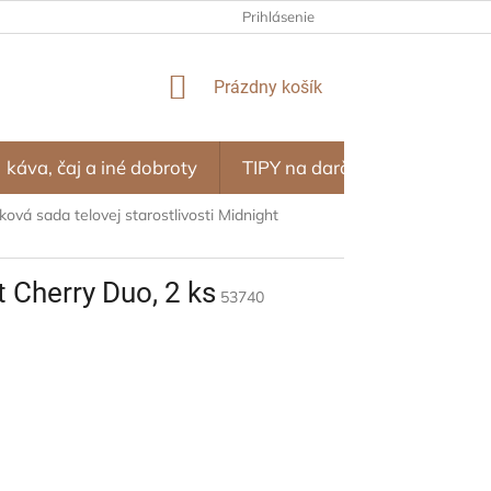
NÝ PROGRAM – ZĽAVY ZA NÁKUPY
Prihlásenie
OBCHODNÉ PODMIENKY
NÁKUPNÝ
Prázdny košík
KOŠÍK
káva, čaj a iné dobroty
TIPY na darčeky
SEZÓN
ová sada telovej starostlivosti Midnight
t Cherry Duo, 2 ks
53740