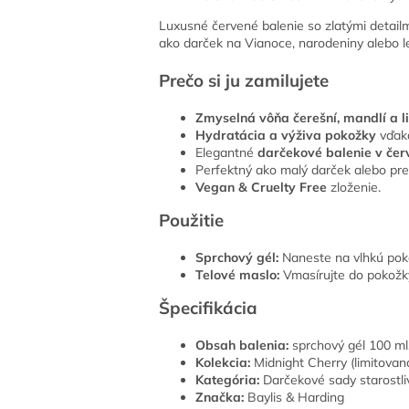
Luxusné červené balenie so zlatými detailm
ako darček na Vianoce, narodeniny alebo le
Prečo si ju zamilujete
Zmyselná vôňa čerešní, mandlí a li
Hydratácia a výživa pokožky
vďak
Elegantné
darčekové balenie v čer
Perfektný ako malý darček alebo pre
Vegan & Cruelty Free
zloženie.
Použitie
Sprchový gél:
Naneste na vlhkú poko
Telové maslo:
Vmasírujte do pokožky
Špecifikácia
Obsah balenia:
sprchový gél 100 ml
Kolekcia:
Midnight Cherry (limitovaná
Kategória:
Darčekové sady starostliv
Značka:
Baylis & Harding