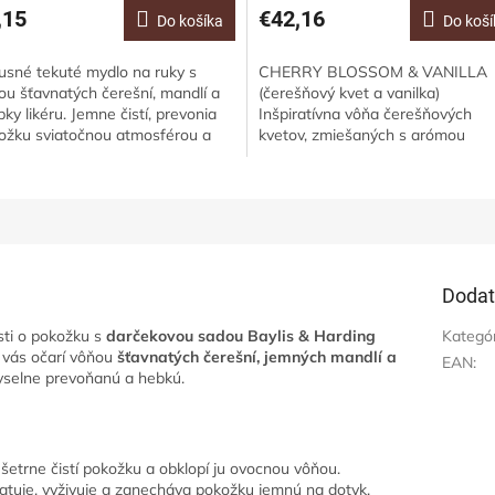
,15
€42,16
Do košíka
Do koší
usné tekuté mydlo na ruky s
CHERRY BLOSSOM & VANILLA
ou šťavnatých čerešní, mandlí a
(čerešňový kvet a vanilka)
ky likéru. Jemne čistí, prevonia
Inšpiratívna vôňa čerešňových
ožku sviatočnou atmosférou a
kvetov, zmiešaných s arómou
ka elegantnému dizajnu sa stane
mandle, pomaranča a vanilky z
obou...
Madagaskaru. Pomarančový olej 
z...
Dodat
osti o pokožku s
darčekovou sadou Baylis & Harding
Kategó
a vás očarí vôňou
šťavnatých čerešní, jemných mandlí a
EAN
:
yselne prevoňanú a hebkú.
šetrne čistí pokožku a obklopí ju ovocnou vôňou.
atuje, vyživuje a zanecháva pokožku jemnú na dotyk.