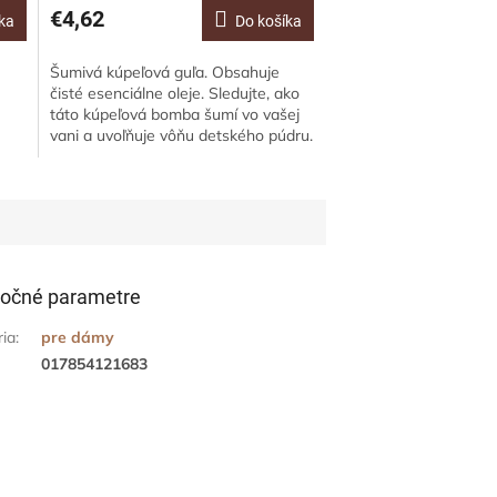
€4,62
ka
Do košíka
Šumivá kúpeľová guľa. Obsahuje
čisté esenciálne oleje. Sledujte, ako
táto kúpeľová bomba šumí vo vašej
vani a uvoľňuje vôňu detského púdru.
Uzemnite sa éterickými olejmi
je
Ylang...
očné parametre
ria
:
pre dámy
017854121683