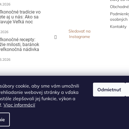
4.2026
Obchodné
ľkonočné tradície vo
Podmienky
ete aj u nás: Ako sa
osobných 
lavuje Veľká noc
Kontakty
Sledovať na
.2026
Instagrame
ľkonočné recepty:
žie milosti, baránok
veľkonočná nádivka
3.2026
ijímame online
atby
súbory cookie, aby sme vám umožnili
Odmietnuť
rehliadanie webovej stránky a vďaka
stále zlepšovali jej funkcie, výkon a
ť.
Viac informácií
ie
vyhradené.