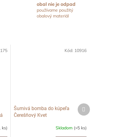
obal nie je odpad
používame použitý
obalový materiál
175
Kód:
10916
Ďalší
Šumivá bomba do kúpeľa
produkt
ká
Čerešňový Kvet
1 ks)
Skladom
(>5 ks)