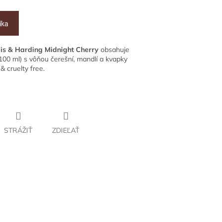
íka
is & Harding Midnight Cherry
obsahuje
100 ml) s vôňou čerešní, mandlí a kvapky
& cruelty free.
STRÁŽIŤ
ZDIEĽAŤ