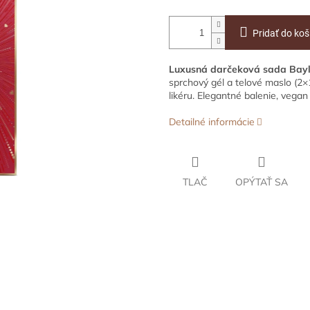
Pridať do koš
Luxusná darčeková sada Bayl
sprchový gél a telové maslo (2×
likéru. Elegantné balenie, vegan 
Detailné informácie
TLAČ
OPÝTAŤ SA