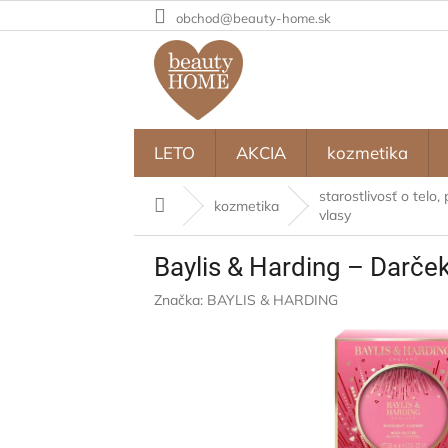
Prejsť
obchod@beauty-home.sk
na
obsah
LETO
AKCIA
kozmetika
starostlivosť o telo, 
Domov
kozmetika
vlasy
Baylis & Harding – Darček
Značka:
BAYLIS & HARDING