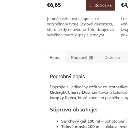
€6,65
€4
Do košíka
Jemná kvetinová elegancia v
Lux
originálnom tvare Štýlová dekorácia,
vôň
ktorá nikdy neuvädne Táto dizajnová
kvap
sviečka v tvare elipsy s jemným
pok
kvetinovým embosovaným motívom
vďa
prináša do...
ozd
Popis
Podobné (8)
Diskusia
Podrobný popis
Doprajte si jedinečný zážitok zo starostliv
Midnight Cherry Duo
. Limitovaná kolekci
kvapky likéru
, ktorá zanechá pokožku zm
Súprava obsahuje:
Sprchový gél 100 ml
– bohato pení, 
Telové maslo 100 ml
- hĺbkovo hydr