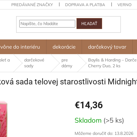
PREDÁVANÉ ZNAČKY
DOPRAVA A PLATBA
VERNOST
HĽADAŤ
vône do interiéru
dekorácie
darčekový tovar
pleť a
darčekové
pre
Baylis & Harding – Darček
sady
dámy
Cherry Duo, 2 ks
ová sada telovej starostlivosti Midnigh
€14,36
Jednotková
Skladom
(>5 ks)
cena:
Môžeme doručiť do:
13.8.2026