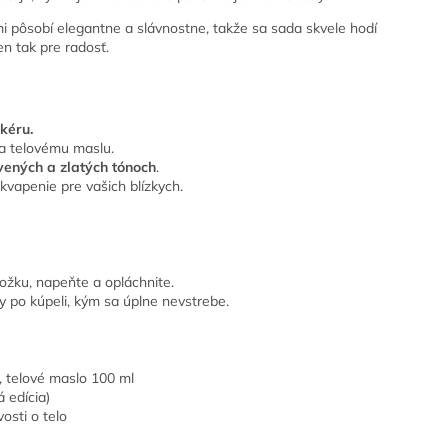
i pôsobí elegantne a slávnostne, takže sa sada skvele hodí
n tak pre radosť.
kéru.
a telovému maslu.
vených a zlatých tónoch
.
kvapenie pre vašich blízkych.
žku, napeňte a opláchnite.
 po kúpeli, kým sa úplne nevstrebe.
, telové maslo 100 ml
 edícia)
osti o telo