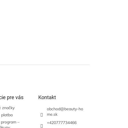
ie pre vás
Kontakt
 značky
obchod
@
beauty-ho
me.sk
 platba
 program –
+420777734466
nákupy