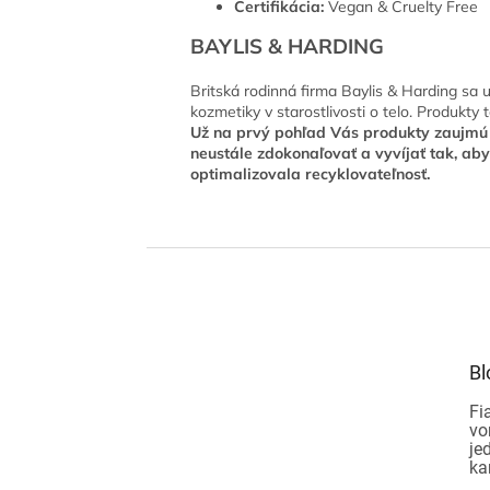
Certifikácia:
Vegan & Cruelty Free
BAYLIS & HARDING
Britská rodinná firma Baylis & Harding sa
kozmetiky v starostlivosti o telo. Produkty
Už na prvý pohľad Vás produkty zaujmú s
neustále zdokonaľovať a vyvíjať tak, ab
optimalizovala recyklovateľnosť.
Z
á
p
ä
t
Bl
i
e
Fi
vo
je
ka