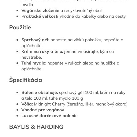
mydlo
Vegánske zloženie
a recyklovateľný obal
Praktické veľkosti
vhodné do kabelky alebo na cesty
Použitie
Sprchový gél:
naneste na vlhkú pokožku, napeňte a
opláchnite.
Krém na ruky a telo: j
emne vmasírujte, kým sa
nevstrebe.
Tuhé mydlo:
napeňte v rukách alebo na hubičke a
opláchnite.
Špecifikácia
Balenie obsahuje:
sprchový gél 100 ml, krém na ruky
a telo 100 ml, tuhé mydlo 100 g
Vôňa:
Midnight Cherry (čerešňa, likér, mandľový akord)
Vhodné pre vegánov
Luxusné darčekové balenie
BAYLIS & HARDING