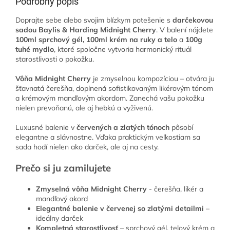
Podrobný popis
Doprajte sebe alebo svojim blízkym potešenie s
darčekovou
sadou Baylis & Harding Midnight Cherry
. V balení nájdete
100ml sprchový gél, 100ml krém na ruky a telo
a
100g
tuhé mydlo
, ktoré spoločne vytvoria harmonický rituál
starostlivosti o pokožku.
Vôňa Midnight Cherry
je zmyselnou kompozíciou – otvára ju
šťavnatá čerešňa, doplnená sofistikovaným likérovým tónom
a krémovým mandľovým akordom. Zanechá vašu pokožku
nielen prevoňanú, ale aj hebkú a vyživenú.
Luxusné balenie v
červených a zlatých tónoch
pôsobí
elegantne a slávnostne. Vďaka praktickým veľkostiam sa
sada hodí nielen ako darček, ale aj na cesty.
Prečo si ju zamilujete
Zmyselná vôňa Midnight Cherry
- čerešňa, likér a
mandľový akord
Elegantné balenie v červenej so zlatými detailmi
–
ideálny darček
Kompletná starostlivosť
– sprchový gél, telový krém a