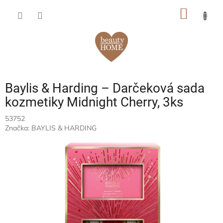
Prejsť
NÁKU
na
obsah
KOŠÍK
Baylis & Harding – Darčeková sada
kozmetiky Midnight Cherry, 3ks
53752
Značka:
BAYLIS & HARDING