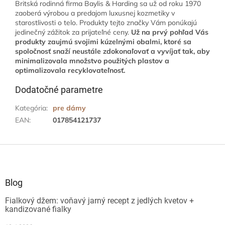
Britská rodinná firma Baylis & Harding sa už od roku 1970
zaoberá výrobou a predajom luxusnej kozmetiky v
starostlivosti o telo. Produkty tejto značky Vám ponúkajú
jedinečný zážitok za prijateľné ceny.
Už na prvý pohľad Vás
produkty zaujmú svojimi kúzelnými obalmi, ktoré sa
spoločnosť snaží neustále zdokonaľovať a vyvíjať tak, aby
minimalizovala množstvo použitých plastov a
optimalizovala recyklovateľnosť.
Dodatočné parametre
Kategória
:
pre dámy
EAN
:
017854121737
Z
á
p
ä
Blog
t
Fialkový džem: voňavý jarný recept z jedlých kvetov +
i
kandizované fialky
e