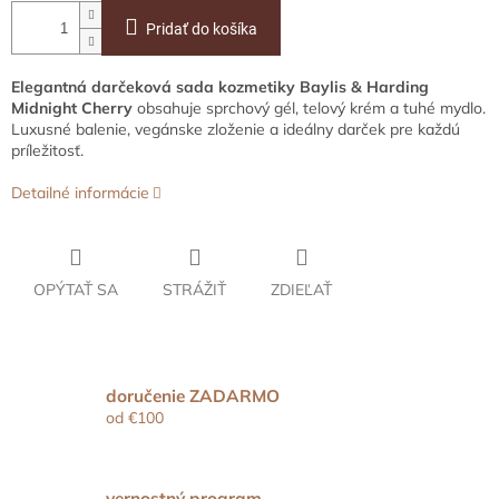
Pridať do košíka
Elegantná darčeková sada kozmetiky Baylis & Harding
Midnight Cherry
obsahuje sprchový gél, telový krém a
tuhé
mydlo.
Luxusné balenie, vegánske zloženie a ideálny darček pre každú
príležitosť.
Detailné informácie
OPÝTAŤ SA
STRÁŽIŤ
ZDIEĽAŤ
doručenie ZADARMO
od €100
vernostný program