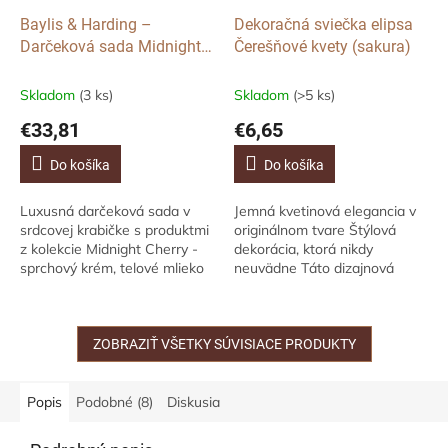
Baylis & Harding –
Dekoračná sviečka elipsa
Darčeková sada Midnight
Čerešňové kvety (sakura)
Cherry v srdcovej krabičke,
3ks
Skladom
(3 ks)
Skladom
(>5 ks)
€33,81
€6,65
Do košíka
Do košíka
Luxusná darčeková sada v
Jemná kvetinová elegancia v
srdcovej krabičke s produktmi
originálnom tvare Štýlová
z kolekcie Midnight Cherry -
dekorácia, ktorá nikdy
sprchový krém, telové mlieko
neuvädne Táto dizajnová
a kúpeľová bomba. Ideálny
sviečka v tvare elipsy s
darček pre romantické chvíle
jemným kvetinovým
aj...
embosovaným motívom
prináša do...
ZOBRAZIŤ VŠETKY SÚVISIACE PRODUKTY
Popis
Podobné (8)
Diskusia