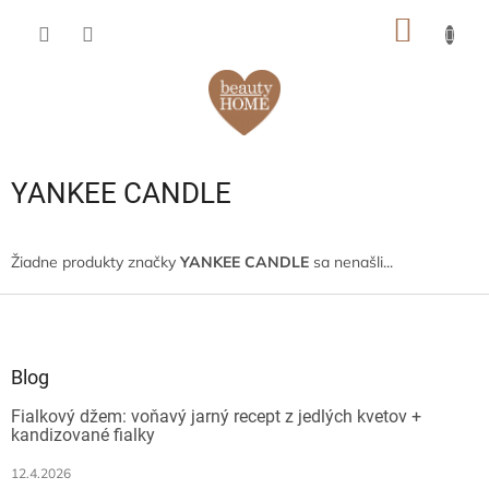
Prejsť
NÁKU
na
obsah
KOŠÍK
YANKEE CANDLE
Žiadne produkty značky
YANKEE CANDLE
sa nenašli...
Z
á
p
ä
Blog
t
Fialkový džem: voňavý jarný recept z jedlých kvetov +
i
kandizované fialky
e
12.4.2026