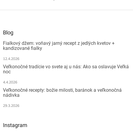
O
rozjasnenú a...
energie vďaka unikátnej...
v
l
Z
á
á
d
p
a
ä
Blog
c
t
i
Fialkový džem: voňavý jarný recept z jedlých kvetov +
i
e
kandizované fialky
e
p
r
12.4.2026
v
Veľkonočné tradície vo svete aj u nás: Ako sa oslavuje Veľká
k
noc
y
v
4.4.2026
ý
Veľkonočné recepty: božie milosti, baránok a veľkonočná
p
nádivka
i
s
29.3.2026
u
Instagram