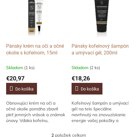
p
p
r
i
o
s
d
p
u
r
k
o
t
d
Pánsky krém na oči a očné
Pánsky kofeínový šampón
o
u
okolie s kofeínom, 15ml
a umývací gél, 200ml
v
k
t
Skladom
(1 ks)
Skladom
(2 ks)
o
€20,97
€18,26
v
Do košíka
Do košíka
Obnovujúci krém na oči a
Kofeínový šampón a umývací
očné okolie pomáha zbaviť
gél na telo špeciálne
pleť jemných vrások a známok
navrhnutý na znovuzískanie
únavy. Vďaka kofeínu,
energie vašej pokožky a
kolagénu, alantoínu a betaínu
vlasov. Prebuďte svoju
zanechá pleť vyhladenú,
pokožku a vlasy novou dávkou
2
položiek celkom