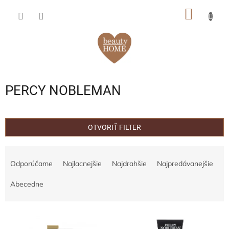
Prejsť
NÁKU
na
obsah
KOŠÍK
PERCY NOBLEMAN
OTVORIŤ FILTER
R
a
Odporúčame
Najlacnejšie
Najdrahšie
Najpredávanejšie
d
e
Abecedne
n
i
V
e
ý