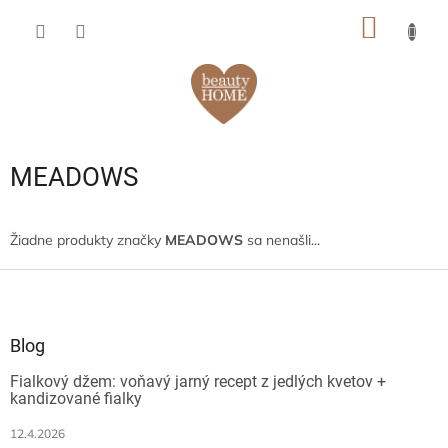
Prejsť
NÁKU
na
obsah
KOŠÍK
MEADOWS
Žiadne produkty značky
MEADOWS
sa nenašli...
Z
á
p
ä
Blog
t
Fialkový džem: voňavý jarný recept z jedlých kvetov +
i
kandizované fialky
e
12.4.2026