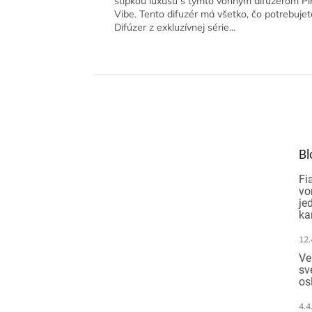
štipkou luxusu s týmto vonným difuzérom Pi
Vibe. Tento difuzér má všetko, čo potrebujet
Difúzer z exkluzívnej série...
Z
á
p
ä
t
Bl
i
e
Fi
vo
je
ka
12.
Ve
sv
os
4.4