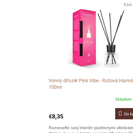
V
n
Kód
ý
i
p
e
i
p
s
r
p
o
r
d
o
u
d
k
u
t
k
o
t
v
o
Vonný difuzér Pink Vibe - Ružová Harmó
v
100ml
Skladom
Do k
€8,35
Rozveseľte svoj interiér pozitívnymi vibrácia