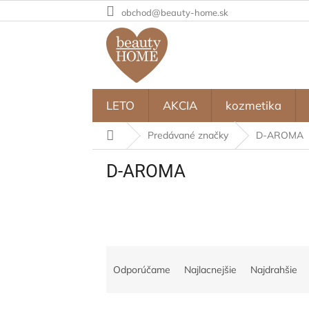
Prejsť
obchod@beauty-home.sk
na
obsah
LETO
AKCIA
kozmetika
Domov
Predávané značky
D-AROMA
D-AROMA
R
a
Odporúčame
Najlacnejšie
Najdrahšie
d
e