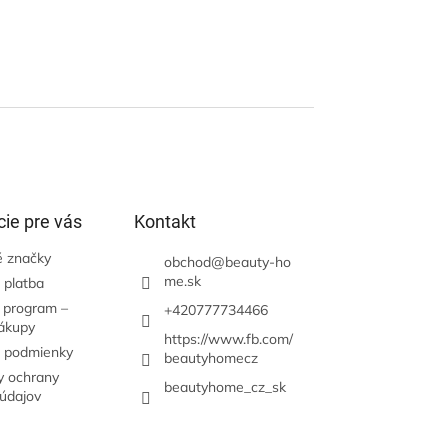
ie pre vás
Kontakt
 značky
obchod
@
beauty-ho
me.sk
 platba
 program –
+420777734466
nákupy
https://www.fb.com/
 podmienky
beautyhomecz
 ochrany
beautyhome_cz_sk
údajov