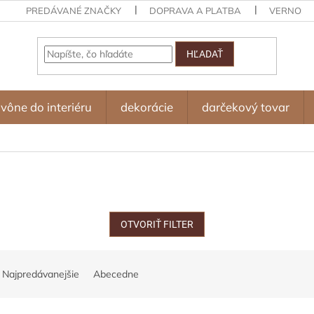
PREDÁVANÉ ZNAČKY
DOPRAVA A PLATBA
VERNOST
HĽADAŤ
vône do interiéru
dekorácie
darčekový tovar
OTVORIŤ FILTER
Najpredávanejšie
Abecedne