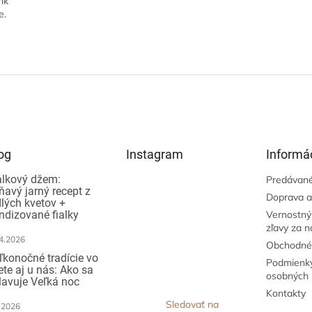
nk
e.
O
v
l
á
d
a
c
i
og
Instagram
Informác
e
p
alkový džem:
Predávané
ňavý jarný recept z
r
Doprava a
dlých kvetov +
v
ndizované fialky
Vernostný
k
zľavy za 
y
4.2026
v
Obchodné
ý
ľkonočné tradície vo
Podmienky
ete aj u nás: Ako sa
p
osobných 
lavuje Veľká noc
i
Kontakty
s
Sledovať na
.2026
u