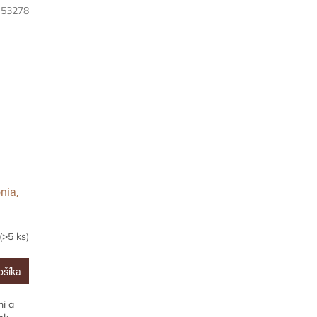
:
53278
nia,
(>5 ks)
ošíka
mi a