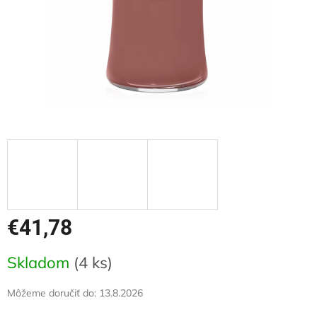
€41,78
Jednotková
Skladom
(4 ks)
cena:
Môžeme doručiť do:
13.8.2026