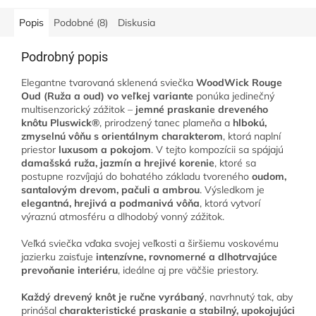
po celý...
Popis
Podobné (8)
Diskusia
Podrobný popis
Elegantne tvarovaná sklenená sviečka
WoodWick Rouge
Oud (Ruža a oud) vo veľkej variante
ponúka jedinečný
multisenzorický zážitok –
jemné praskanie dreveného
knôtu Pluswick®
, prirodzený tanec plameňa a
hlbokú,
zmyselnú vôňu s orientálnym charakterom
, ktorá naplní
priestor
luxusom a pokojom
. V tejto kompozícii sa spájajú
damašská ruža, jazmín a hrejivé korenie
, ktoré sa
postupne rozvíjajú do bohatého základu tvoreného
oudom,
santalovým drevom, pačuli a ambrou
. Výsledkom je
elegantná, hrejivá a podmanivá vôňa
, ktorá vytvorí
výraznú atmosféru a dlhodobý vonný zážitok.
Veľká sviečka vďaka svojej veľkosti a širšiemu voskovému
jazierku zaisťuje
intenzívne, rovnomerné a dlhotrvajúce
prevoňanie interiéru
, ideálne aj pre väčšie priestory.
Každý drevený knôt je ručne vyrábaný
, navrhnutý tak, aby
prinášal
charakteristické praskanie a stabilný, upokojujúci