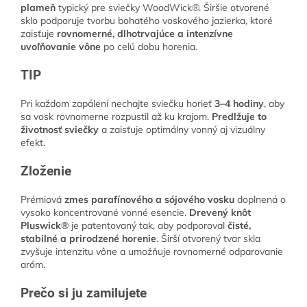
plameň
typický pre sviečky WoodWick®. Širšie otvorené
sklo podporuje tvorbu bohatého voskového jazierka, ktoré
zaisťuje
rovnomerné, dlhotrvajúce a intenzívne
uvoľňovanie vône
po celú dobu horenia.
TIP
Pri každom zapálení nechajte sviečku horieť
3–4 hodiny
, aby
sa vosk rovnomerne rozpustil až ku krajom.
Predlžuje to
životnosť sviečky
a zaisťuje optimálny vonný aj vizuálny
efekt.
Zloženie
Prémiová
zmes parafínového a sójového vosku
doplnená o
vysoko koncentrované vonné esencie.
Drevený knôt
Pluswick®
je patentovaný tak, aby podporoval
čisté,
stabilné a prirodzené horenie
. Širší otvorený tvar skla
zvyšuje intenzitu vône a umožňuje rovnomerné odparovanie
aróm.
Prečo si ju zamilujete