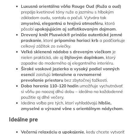
Luxusná orientálna vôňa Rouge Oud (Ruža a oud)
prepája kvetinové tóny ruže a jazmínu s hlbokým
základom oudu, santalu a pačuli. Vytvára tak
zmyselnú, elegantnú a hrejivú atmosféru
, ktorá
pôsobí
upokojujúcim aj sofistikovaným dojmom
.
Drevený knôt Pluswick® prináša autentické jemné
praskanie
, ktoré
pripomína horiaci krb
a podčiarkuje
celkový zážitok zo sviečky.
Veľká sklenená nádoba s dreveným viečkom
je
nielen praktická, ale aj
štýlovým doplnkom
, ktorý
zapadne do moderného aj elegantného interiéru.
Široké voskové jazierko a vysoký podiel vonných
esencií
zaisťujú
intenzívne a rovnomerné
prevoňanie priestoru
bez zbytočnej ťažkosti.
Doba horenia 110–120 hodín
umožňuje vychutnávať
si vôňu po naozaj dlhú dobu – ideálna na každodenné
použitie aj dlhé večery.
Ideálna voľba pre tých, ktorí vyhľadávajú
hlbšie,
zmyselné a výrazné vône s orientálnym nádychom
.
Ideálne pre
Večernú relaxáciu a upokojenie
, kedy chcete vytvoriť