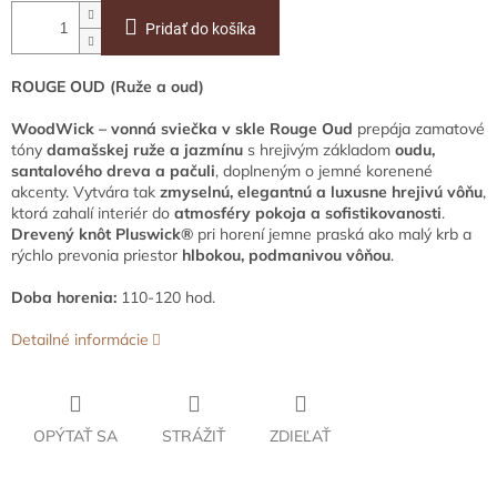
Pridať do košíka
ROUGE OUD (Ruže a oud)
WoodWick – vonná sviečka v skle Rouge Oud
prepája zamatové
tóny
damašskej ruže a jazmínu
s hrejivým základom
oudu,
santalového dreva a pačuli
, doplneným o jemné korenené
akcenty. Vytvára tak
zmyselnú, elegantnú a luxusne hrejivú vôňu
,
ktorá zahalí interiér do
atmosféry pokoja a sofistikovanosti
.
Drevený knôt Pluswick®
pri horení jemne praská ako malý krb a
rýchlo prevonia priestor
hlbokou, podmanivou vôňou
.
Doba horenia:
110-120 hod.
Detailné informácie
OPÝTAŤ SA
STRÁŽIŤ
ZDIEĽAŤ