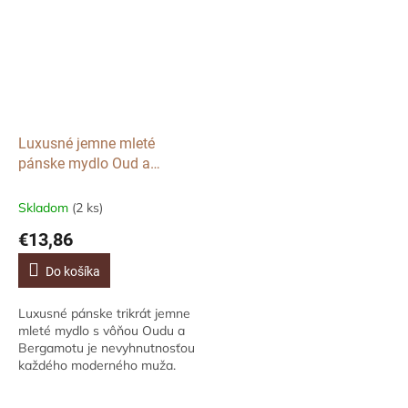
Luxusné jemne mleté
pánske mydlo Oud a
Bergamot, 150g
Skladom
(2 ks)
€13,86
Do košíka
Luxusné pánske trikrát jemne
mleté mydlo s vôňou Oudu a
Bergamotu je nevyhnutnosťou
každého moderného muža.
Zahaľte sa do opojnej, sviežej
a zvodnej vône, ktorá vydrží