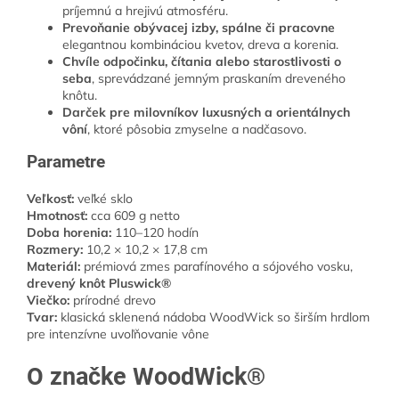
príjemnú a hrejivú atmosféru.
Prevoňanie obývacej izby, spálne či pracovne
elegantnou kombináciou kvetov, dreva a korenia.
Chvíle odpočinku, čítania alebo starostlivosti o
seba
, sprevádzané jemným praskaním dreveného
knôtu.
Darček pre milovníkov luxusných a orientálnych
vôní
, ktoré pôsobia zmyselne a nadčasovo.
Parametre
Veľkosť:
veľké sklo
Hmotnosť:
cca 609 g netto
Doba horenia:
110–120 hodín
Rozmery:
10,2 × 10,2 × 17,8 cm
Materiál:
prémiová zmes parafínového a sójového vosku,
drevený knôt Pluswick®
Viečko:
prírodné drevo
Tvar:
klasická sklenená nádoba WoodWick so širším hrdlom
pre intenzívne uvoľňovanie vône
O značke WoodWick®