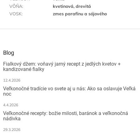
VÔŇA
:
kvetinová, drevitá
VOSK
:
zmes parafínu a sójového
Z
á
p
ä
Blog
t
Fialkový džem: voňavý jarný recept z jedlých kvetov +
i
kandizované fialky
e
12.4.2026
Veľkonočné tradície vo svete aj u nás: Ako sa oslavuje Veľká
noc
4.4.2026
Veľkonočné recepty: božie milosti, baránok a veľkonočná
nádivka
29.3.2026