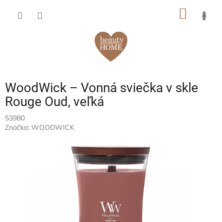
Prejsť
NÁKU
na
obsah
KOŠÍK
WoodWick – Vonná sviečka v skle
Rouge Oud, veľká
53980
Značka:
WOODWICK