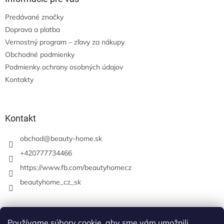
Predávané značky
Doprava a platba
Vernostný program – zľavy za nákupy
Obchodné podmienky
Podmienky ochrany osobných údajov
Kontakty
Kontakt
obchod
@
beauty-home.sk
+420777734466
https://www.fb.com/beautyhomecz
beautyhome_cz_sk
Prijímame online platby
Používame súbory cookie, aby sme vám umožnili