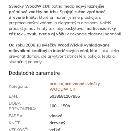
Sviečky WoodWick®
patria medzi
najvýraznejšie
prémiové značky na trhu
. Spájajú
ručne vyrábané
drevené knôty
, ktoré pri horení jemne praskajú, s
prepracovanými vôňami a elegantným dizajnom. Každý
produkt je navrhnutý tak, aby poskytoval
multisenzorický
zážitok – zvuk, svetlo aj vôňu
v dokonale zladenej harmónii.
Od roku 2006 sú sviečky WoodWick® vyhľadávané
milovníkmi kvalitných interiérových vôní
, ktorí chcú nielen
prevoňať domov, ale aj vytvoriť atmosféru pokoja, tepla a
skutočnej pohody.
Dodatočné parametre
praskajúce vonné sviečky
Kategória
:
WOODWICK
EAN
:
5038581167855
DOBA
100 - 150h
PREVONENIA
:
FARBA
:
vínová
KNÔT
:
drevený
VEĽKOSŤ
:
veľká