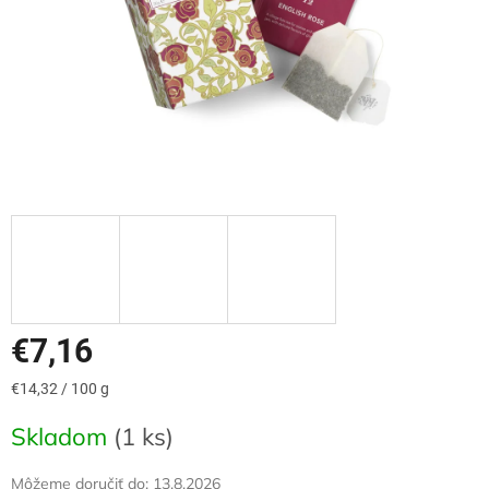
€7,16
Jednotková
€14,32 / 100 g
cena:
Skladom
(1 ks)
Môžeme doručiť do:
13.8.2026