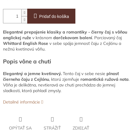
Pridať do košíka
Elegantné prepojenie klasiky a romantiky - čierny čaj s vôňou
anglickej ruže
v krásnom
darčekovom balení
. Porciovaný čaj
Whittard English Rose
v sebe spája jemnosť čaju z Cejlónu a
nežnú kvetinovú vôňu.
Popis vône a chuti
Elegantný a jemne kvetinový.
Tento čaj v sebe nesie
plnosť
čierneho čaju z Cejlónu
, ktorú zjemňuje
romantická ružová nota
.
Vôňa je delikátna, nevtieravá av chuti prechádza do jemnej
sladkosti, ktorá pohladí zmysly.
Detailné informácie
OPÝTAŤ SA
STRÁŽIŤ
ZDIEĽAŤ