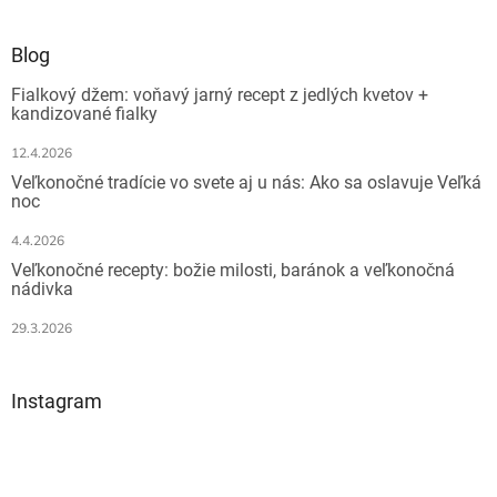
á
p
ä
Blog
t
Fialkový džem: voňavý jarný recept z jedlých kvetov +
i
kandizované fialky
e
12.4.2026
Veľkonočné tradície vo svete aj u nás: Ako sa oslavuje Veľká
noc
4.4.2026
Veľkonočné recepty: božie milosti, baránok a veľkonočná
nádivka
29.3.2026
Instagram