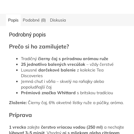
Tento difuzér má všetko, čo
potrebujete. Difúzer z
exkluzívnej série...
Popis
Podobné (8)
Diskusia
Podrobný popis
Prečo si ho zamilujete?
Tradičný
čierny čaj s prírodnou arómou ruže
25 jednotlivo balených vrecúšok
– vždy čerstvé
Luxusné
darčekové balenie
z kolekcie Tea
Discoveries
Jemná chuť i vôňa – skvelý na raňajky alebo
popoludňajší čaj
Prémiová značka Whittard
s britskou tradíciou
Zloženie:
Čierny čaj, 6% okvetné lístky ruže a púčiky, aróma.
Príprava
1 vrecko
zalejte
čerstvo vriacou vodou
(250 ml)
a nechajte
lúhovať 3–5 minút
. Vhodný
aj s mliekom alebo citrónom
.