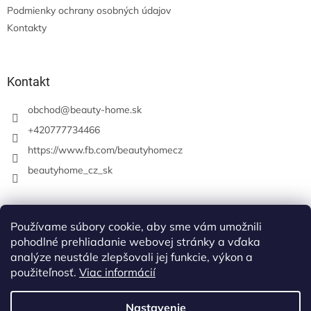
Podmienky ochrany osobných údajov
Kontakty
Kontakt
obchod
@
beauty-home.sk
+420777734466
https://www.fb.com/beautyhomecz
beautyhome_cz_sk
Prijímame online platby
Používame súbory cookie, aby sme vám umožnili
pohodlné prehliadanie webovej stránky a vďaka
analýze neustále zlepšovali jej funkcie, výkon a
použiteľnosť.
Viac informácií
Nastavenie
Vytvoril Shoptet