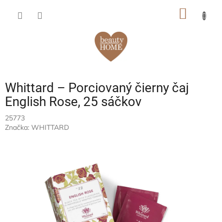
Prejsť
NÁKU
na
obsah
KOŠÍK
Whittard – Porciovaný čierny čaj
English Rose, 25 sáčkov
25773
Značka:
WHITTARD