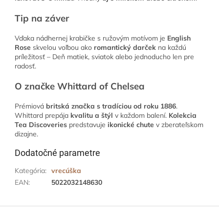
Tip na záver
Vďaka nádhernej krabičke s ružovým motívom je
English
Rose
skvelou voľbou ako
romantický darček
na každú
príležitosť – Deň matiek, sviatok alebo jednoducho len pre
radosť.
O značke Whittard of Chelsea
Prémiová
britská značka s tradíciou od roku 1886
.
Whittard prepája
kvalitu a štýl
v každom balení.
Kolekcia
Tea Discoveries
predstavuje
ikonické chute
v zberateľskom
dizajne.
Dodatočné parametre
Kategória
:
vrecúška
EAN
:
5022032148630
Z