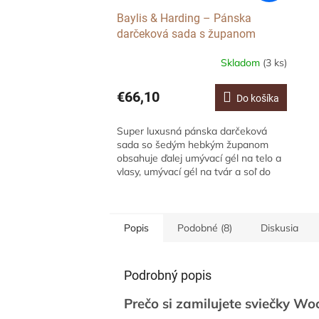
Baylis & Harding – Pánska
darčeková sada s županom
Bergamot, Hemp a Santalové
Skladom
(3 ks)
Drevo, 4ks
€66,10
Do košíka
Super luxusná pánska darčeková
sada so šedým hebkým županom
obsahuje ďalej umývací gél na telo a
vlasy, umývací gél na tvár a soľ do
kúpeľa pre unavené svaly s hrejivou
pánskou...
Popis
Podobné (8)
Diskusia
Podrobný popis
Prečo si zamilujete sviečky W