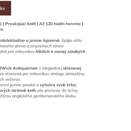
íka
| Praskajúci knôt | Až 120 hodín horenia |
va
 intelektuálna a jemne tajomná.
Spája vôňu
tmavého dreva a zmyselných tónov
dná pre milovníkov
hlbších a menej sladkých
dWick Antiquarium
v elegantnej
sklenenej
ko stvorená pre milovníkov vintage atmosféry,
ch večerov.
orení jemne praská a
vytvára zvuk krbu
,
arých stránok kníh
vás prenesie do tichej
sférou anglického gentlemanského klubu.