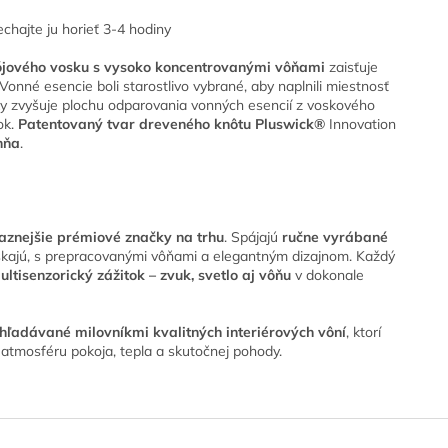
chajte ju horieť 3-4 hodiny
sójového vosku s vysoko koncentrovanými vôňami
zaisťuje
 Vonné esencie boli starostlivo vybrané, aby naplnili miestnosť
čky zvyšuje plochu odparovania vonných esencií z voskového
ok.
Patentovaný tvar dreveného knôtu Pluswick®
Innovation
hňa
.
aznejšie prémiové značky na trhu
. Spájajú
ručne vyrábané
raskajú, s prepracovanými vôňami a elegantným dizajnom. Každý
ultisenzorický zážitok – zvuk, svetlo aj vôňu
v dokonale
ľadávané milovníkmi kvalitných interiérových vôní
, ktorí
ť atmosféru pokoja, tepla a skutočnej pohody.