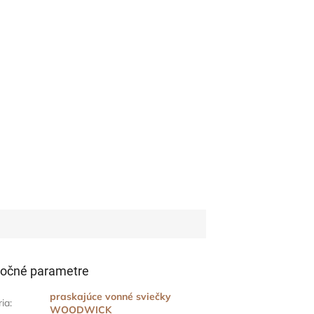
očné parametre
praskajúce vonné sviečky
ria
:
WOODWICK