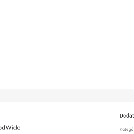
Dodat
oodWick:
Kategó