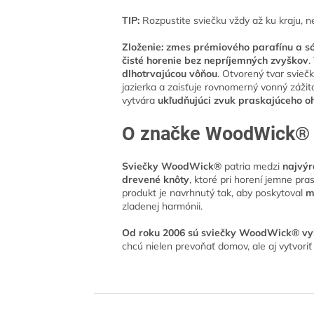
TIP:
Rozpustite sviečku vždy až ku kraju, ne
Zloženie: zmes prémiového parafínu a 
čisté horenie bez nepríjemných zvyškov
.
dlhotrvajúcou vôňou
. Otvorený tvar svie
jazierka a zaisťuje rovnomerný vonný zážit
vytvára
ukľudňujúci zvuk praskajúceho o
O značke WoodWick®
Sviečky WoodWick®
patria medzi
najvýr
drevené knôty
, ktoré pri horení jemne p
produkt je navrhnutý tak, aby poskytoval
m
zladenej harmónii.
Od roku 2006 sú sviečky WoodWick® vyh
chcú nielen prevoňať domov, ale aj vytvori
Z