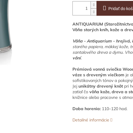
Pridať do koš
ANTIQUARIUM (Starožitníctvo) 
Vôňa starých kníh, kože a dre
Vôňa - Antiquarium
- hrejivá,
starého papiera, mäkkej kože, 
santalového dreva a dymu. Vho
vôní
.
Prémiová vonná sviečka Woo
váze s dreveným viečkom
je a
sofistikovaných tónov a pokojný
Jej
unikátny drevený knôt
pri h
zatiaľ čo
vôňa kože, dreva a st
knižnice alebo pracovne s atmo
Doba horenia:
110–120 hod.
Detailné informácie