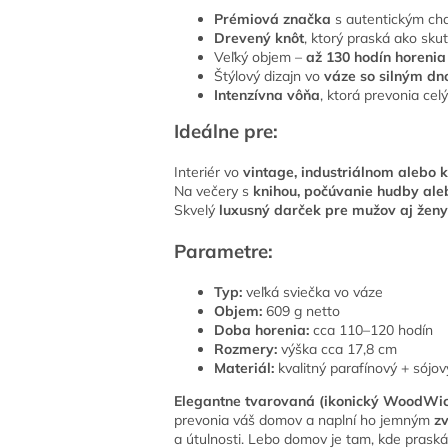
Prémiová značka
s autentickým ch
Drevený knôt
, ktorý praská ako sku
Veľký objem –
až 130 hodín horenia
Štýlový dizajn vo
váze so silným d
Intenzívna vôňa
, ktorá prevonia celý
Ideálne pre:
Interiér vo
vintage, industriálnom alebo 
Na večery s
knihou, počúvanie hudby ale
Skvelý
luxusný darček pre mužov aj žen
Parametre:
Typ:
veľká sviečka vo váze
Objem:
609 g netto
Doba horenia:
cca 110–120 hodín
Rozmery:
výška cca 17,8 cm
Materiál:
kvalitný parafínový + sójo
Elegantne tvarovaná (ikonický WoodWic
prevonia váš domov a naplní ho jemným
z
a útulnosti. Lebo domov je tam, kde prask