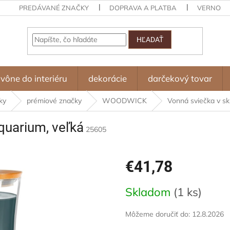
PREDÁVANÉ ZNAČKY
DOPRAVA A PLATBA
VERNOST
HĽADAŤ
vône do interiéru
dekorácie
darčekový tovar
ky
prémiové značky
WOODWICK
Vonná sviečka v sk
quarium, veľká
25605
€41,78
Jednotková
Skladom
(1 ks)
cena:
Môžeme doručiť do:
12.8.2026