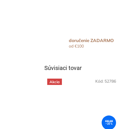
doručenie ZADARMO
od €100
Súvisiaci tovar
Kód:
52786
Akcia
€82,88
–20 %