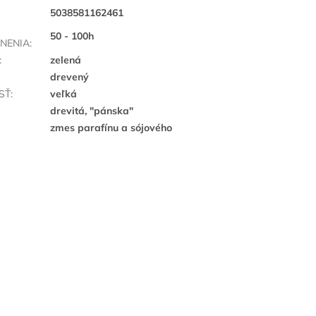
5038581162461
50 - 100h
NENIA
:
:
zelená
drevený
SŤ
:
veľká
drevitá, "pánska"
zmes parafínu a sójového