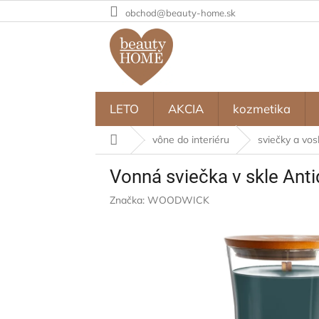
Prejsť
obchod@beauty-home.sk
na
obsah
LETO
AKCIA
kozmetika
Domov
vône do interiéru
sviečky a vos
Vonná sviečka v skle Anti
Značka:
WOODWICK