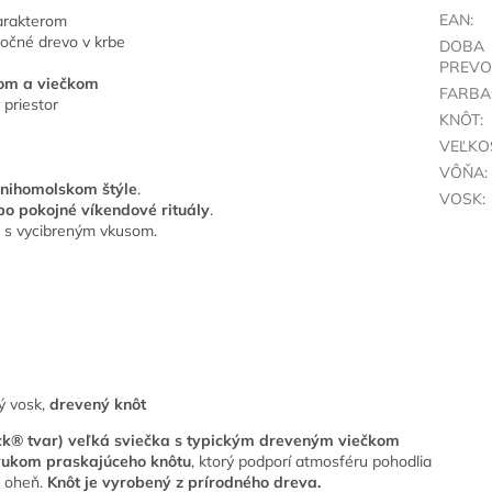
EAN
:
arakterom
točné drevo v krbe
DOBA
PREVO
nom a viečkom
FARBA
 priestor
KNÔT
:
VEĽKO
VÔŇA
:
knihomolskom štýle
.
VOSK
:
bo pokojné víkendové rituály
.
y
s vycibreným vkusom.
vý vosk,
drevený knôt
k® tvar) veľká sviečka s typickým dreveným viečkom
vukom praskajúceho knôtu
, ktorý podporí atmosféru pohodlia
á oheň.
Knôt je vyrobený z prírodného dreva.