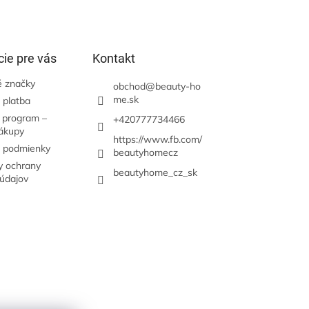
ie pre vás
Kontakt
 značky
obchod
@
beauty-ho
me.sk
 platba
 program –
+420777734466
nákupy
https://www.fb.com/
 podmienky
beautyhomecz
 ochrany
beautyhome_cz_sk
údajov