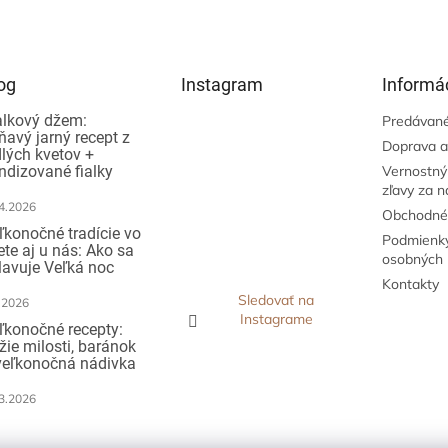
og
Instagram
Informác
alkový džem:
Predávané
ňavý jarný recept z
Doprava a
dlých kvetov +
ndizované fialky
Vernostný
zľavy za 
4.2026
Obchodné
ľkonočné tradície vo
Podmienky
ete aj u nás: Ako sa
osobných 
lavuje Veľká noc
Kontakty
Sledovať na
.2026
Instagrame
ľkonočné recepty:
žie milosti, baránok
veľkonočná nádivka
3.2026