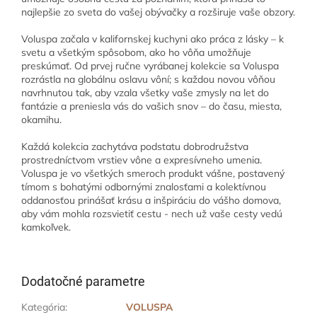
najlepšie zo sveta do vašej obývačky a rozširuje vaše obzory.
Voluspa začala v kalifornskej kuchyni ako práca z lásky – k
svetu a všetkým spôsobom, ako ho vôňa umožňuje
preskúmať. Od prvej ručne vyrábanej kolekcie sa Voluspa
rozrástla na globálnu oslavu vôní; s každou novou vôňou
navrhnutou tak, aby vzala všetky vaše zmysly na let do
fantázie a preniesla vás do vašich snov – do času, miesta,
okamihu.
Každá kolekcia zachytáva podstatu dobrodružstva
prostredníctvom vrstiev vône a expresívneho umenia.
Voluspa je vo všetkých smeroch produkt vášne, postavený
tímom s bohatými odbornými znalosťami a kolektívnou
oddanosťou prinášať krásu a inšpiráciu do vášho domova,
aby vám mohla rozsvietiť cestu - nech už vaše cesty vedú
kamkoľvek.
Dodatočné parametre
Kategória
:
VOLUSPA