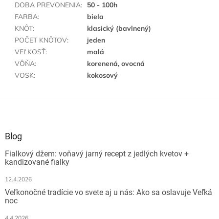
DOBA PREVONENIA
:
50 - 100h
FARBA
:
biela
KNÔT
:
klasický (bavlnený)
POČET KNÔTOV
:
jeden
VEĽKOSŤ
:
malá
VÔŇA
:
korenená, ovocná
VOSK
:
kokosový
Z
á
p
ä
Blog
t
Fialkový džem: voňavý jarný recept z jedlých kvetov +
i
kandizované fialky
e
12.4.2026
Veľkonočné tradície vo svete aj u nás: Ako sa oslavuje Veľká
noc
4.4.2026