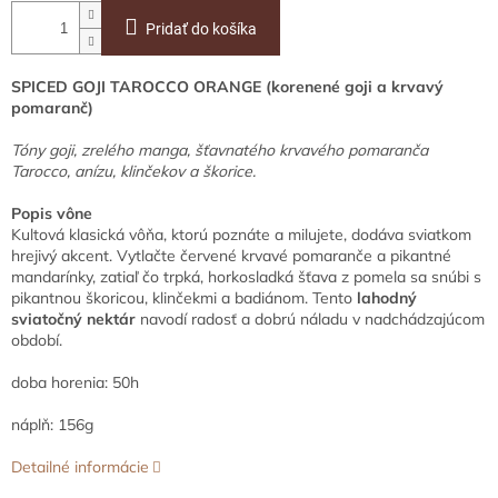
Pridať do košíka
SPICED GOJI TAROCCO ORANGE (korenené goji a krvavý
pomaranč)
Tóny goji, zrelého manga, šťavnatého krvavého pomaranča
Tarocco, anízu, klinčekov a škorice.
Popis vône
Kultová klasická vôňa, ktorú poznáte a milujete, dodáva sviatkom
hrejivý akcent. Vytlačte červené krvavé pomaranče a pikantné
mandarínky, zatiaľ čo trpká, horkosladká šťava z pomela sa snúbi s
pikantnou škoricou, klinčekmi a badiánom. Tento
lahodný
sviatočný nektár
navodí radosť a dobrú náladu v nadchádzajúcom
období.
doba horenia: 50h
náplň: 156g
Detailné informácie