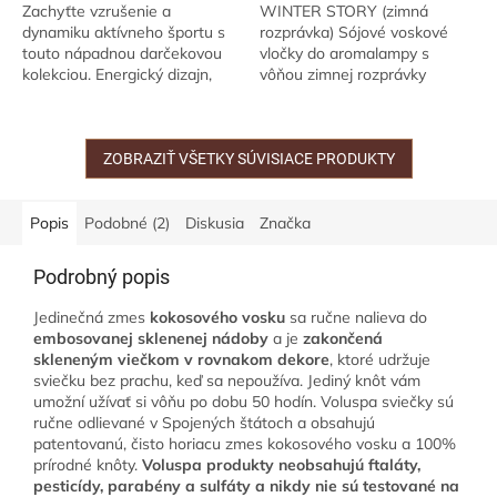
Zachyťte vzrušenie a
WINTER STORY (zimná
dynamiku aktívneho športu s
rozprávka) Sójové voskové
touto nápadnou darčekovou
vločky do aromalampy s
kolekciou. Energický dizajn,
vôňou zimnej rozprávky
výrazná typografia a
Ponorte sa do zmyselného
dramatická paleta kobaltu,
zážitku! Čisto prírodné vločky
limetky a pomaranča,...
zo sójového vosku sú...
ZOBRAZIŤ VŠETKY SÚVISIACE PRODUKTY
Popis
Podobné (2)
Diskusia
Značka
Podrobný popis
Jedinečná zmes
kokosového vosku
sa ručne nalieva do
embosovanej sklenenej nádoby
a je
zakončená
skleneným viečkom v rovnakom dekore
, ktoré udržuje
sviečku bez prachu, keď sa nepoužíva. Jediný knôt vám
umožní užívať si vôňu po dobu 50 hodín. Voluspa sviečky sú
ručne odlievané v Spojených štátoch a obsahujú
patentovanú, čisto horiacu zmes kokosového vosku a 100%
prírodné knôty.
Voluspa produkty neobsahujú ftaláty,
pesticídy, parabény a sulfáty a nikdy nie sú testované na