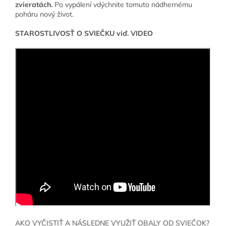
zvieratách.
Po vypálení vdýchnite tomuto nádhernému
poháru nový život.
STAROSTLIVOSŤ O SVIEČKU viď. VIDEO
AKO VYČISTIŤ A NÁSLEDNE VYUŽIŤ OBALY OD SVIEČOK?