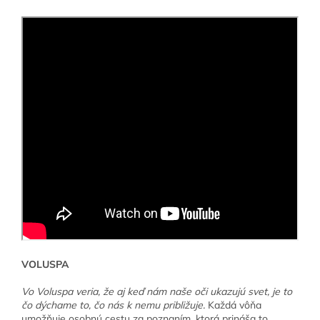
VOLUSPA
Vo Voluspa veria, že aj keď nám naše oči ukazujú svet, je to
čo dýchame to, čo nás k nemu približuje.
Každá vôňa
umožňuje osobnú cestu za poznaním, ktorá prináša to