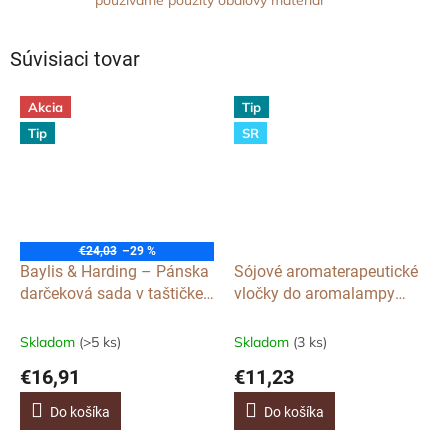
používame použitý obalový materiál
Súvisiaci tovar
Akcia
Tip
Tip
SR
€24,03
–29 %
Baylis & Harding – Pánska
Sójové aromaterapeutické
darčeková sada v taštičke
vločky do aromalampy
Limetka a Mäta, 3ks
Winter Story, 85g
Skladom
(>5 ks)
Skladom
(3 ks)
€16,91
€11,23
Do košíka
Do košíka