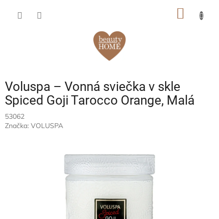
Prejsť
NÁKU
na
obsah
KOŠÍK
Voluspa – Vonná sviečka v skle
Spiced Goji Tarocco Orange, Malá
53062
Značka:
VOLUSPA