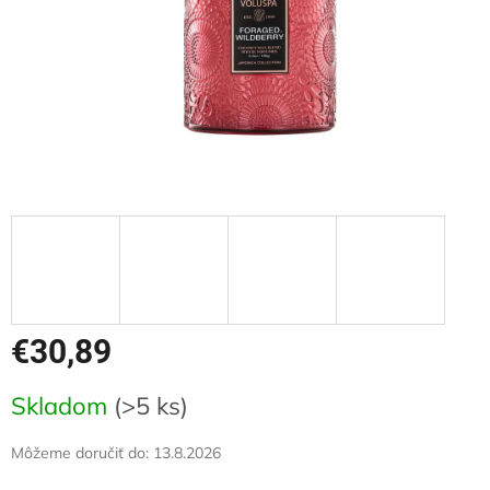
€30,89
Jednotková
Skladom
(>5 ks)
cena:
Môžeme doručiť do:
13.8.2026