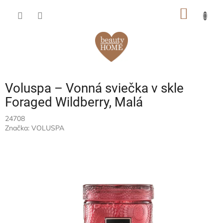
Prejsť
NÁKU
na
obsah
KOŠÍK
Voluspa – Vonná sviečka v skle
Foraged Wildberry, Malá
24708
Značka:
VOLUSPA