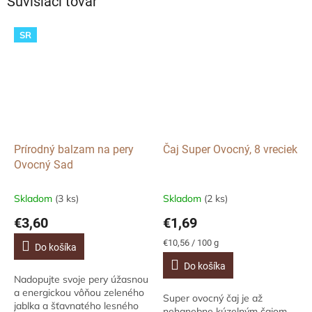
Súvisiaci tovar
SR
Prírodný balzam na pery
Čaj Super Ovocný, 8 vreciek
Ovocný Sad
Skladom
(3 ks)
Skladom
(2 ks)
€3,60
€1,69
Jednotková
€10,56 / 100 g
Do košíka
cena:
Do košíka
Nadopujte svoje pery úžasnou
a energickou vôňou zeleného
Super ovocný čaj je až
jablka a šťavnatého lesného
nehanebne kúzelným čajom.