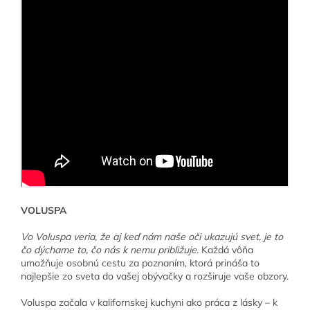
VOLUSPA
Vo Voluspa veria, že aj keď nám naše oči ukazujú svet, je to
čo dýchame to, čo nás k nemu približuje.
Každá vôňa
umožňuje osobnú cestu za poznaním, ktorá prináša to
najlepšie zo sveta do vašej obývačky a rozširuje vaše obzory.
Voluspa začala v kalifornskej kuchyni ako práca z lásky – k