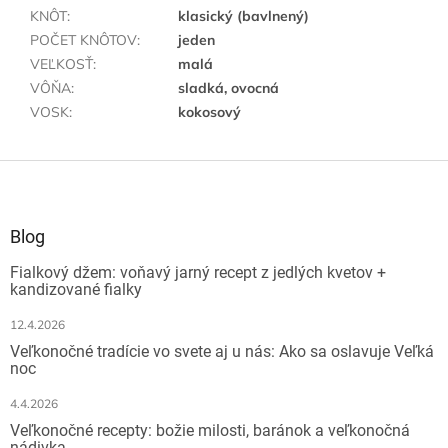
KNÔT
:
klasický (bavlnený)
POČET KNÔTOV
:
jeden
VEĽKOSŤ
:
malá
VÔŇA
:
sladká, ovocná
VOSK
:
kokosový
Z
á
p
ä
Blog
t
Fialkový džem: voňavý jarný recept z jedlých kvetov +
i
kandizované fialky
e
12.4.2026
Veľkonočné tradície vo svete aj u nás: Ako sa oslavuje Veľká
noc
4.4.2026
Veľkonočné recepty: božie milosti, baránok a veľkonočná
nádivka