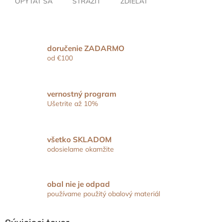
OPÝTAŤ SA
STRÁŽIŤ
ZDIEĽAŤ
doručenie ZADARMO
od €100
vernostný program
Ušetrite až 10%
všetko SKLADOM
odosielame okamžite
obal nie je odpad
používame použitý obalový materiál