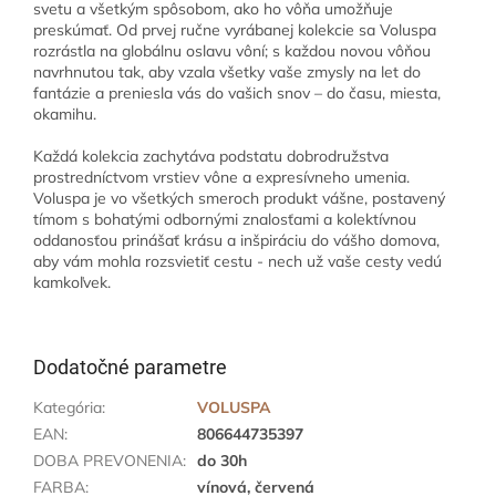
svetu a všetkým spôsobom, ako ho vôňa umožňuje
preskúmať. Od prvej ručne vyrábanej kolekcie sa Voluspa
rozrástla na globálnu oslavu vôní; s každou novou vôňou
navrhnutou tak, aby vzala všetky vaše zmysly na let do
fantázie a preniesla vás do vašich snov – do času, miesta,
okamihu.
Každá kolekcia zachytáva podstatu dobrodružstva
prostredníctvom vrstiev vône a expresívneho umenia.
Voluspa je vo všetkých smeroch produkt vášne, postavený
tímom s bohatými odbornými znalosťami a kolektívnou
oddanosťou prinášať krásu a inšpiráciu do vášho domova,
aby vám mohla rozsvietiť cestu - nech už vaše cesty vedú
kamkoľvek.
Dodatočné parametre
Kategória
:
VOLUSPA
EAN
:
806644735397
DOBA PREVONENIA
:
do 30h
FARBA
:
vínová, červená