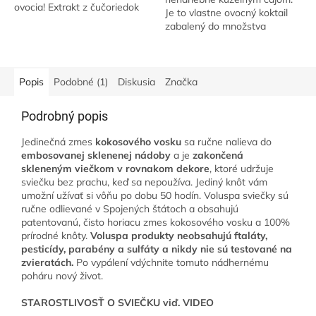
ovocia! Extrakt z čučoriedok
Je to vlastne ovocný koktail
spomaľuje procesy starnutia
zabalený do množstva
pier a pektín z jabĺk ju...
antioxidantov a vitamínu C a
zaručene uspokojí vaše
chuťové poháriky.
Popis
Podobné (1)
Diskusia
Značka
Podrobný popis
Jedinečná zmes
kokosového vosku
sa ručne nalieva do
embosovanej sklenenej nádoby
a je
zakončená
skleneným viečkom v rovnakom dekore
, ktoré udržuje
sviečku bez prachu, keď sa nepoužíva. Jediný knôt vám
umožní užívať si vôňu po dobu 50 hodín. Voluspa sviečky sú
ručne odlievané v Spojených štátoch a obsahujú
patentovanú, čisto horiacu zmes kokosového vosku a 100%
prírodné knôty.
Voluspa produkty neobsahujú ftaláty,
pesticídy, parabény a sulfáty a nikdy nie sú testované na
zvieratách.
Po vypálení vdýchnite tomuto nádhernému
poháru nový život.
STAROSTLIVOSŤ O SVIEČKU viď. VIDEO