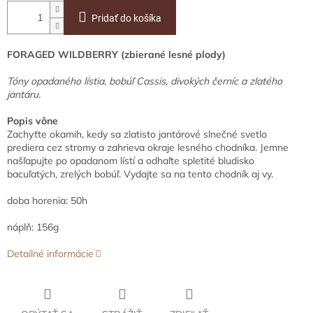
Pridať do košíka
FORAGED WILDBERRY (zbierané lesné plody)
Tóny opadaného lístia, bobúľ Cassis, divokých černíc a zlatého
jantáru.
Popis vône
Zachyťte okamih, kedy sa zlatisto jantárové slnečné svetlo
prediera cez stromy a zahrieva okraje lesného chodníka. Jemne
našľapujte po opadanom lístí a odhaľte spletité bludisko
bacuľatých, zrelých bobúľ. Vydajte sa na tento chodník aj vy.
doba horenia: 50h
náplň: 156g
Detailné informácie