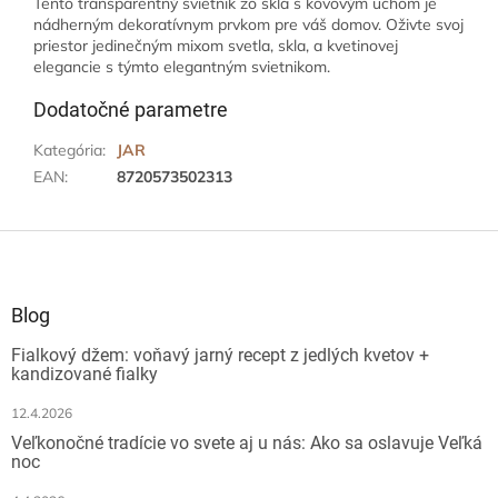
Tento transparentný svietnik zo skla s kovovým uchom je
nádherným dekoratívnym prvkom pre váš domov. Oživte svoj
priestor jedinečným mixom svetla, skla, a kvetinovej
elegancie s týmto elegantným svietnikom.
Dodatočné parametre
Kategória
:
JAR
EAN
:
8720573502313
Z
á
p
ä
Blog
t
Fialkový džem: voňavý jarný recept z jedlých kvetov +
i
kandizované fialky
e
12.4.2026
Veľkonočné tradície vo svete aj u nás: Ako sa oslavuje Veľká
noc