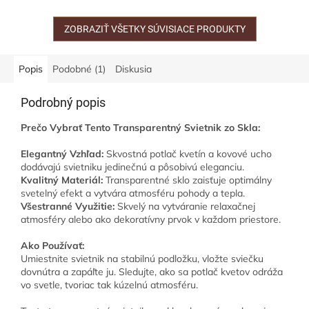
doplnkovými farbami s
do vášho priestoru dych
jemným kvetinovým...
vyrážajúcu...
ZOBRAZIŤ VŠETKY SÚVISIACE PRODUKTY
Popis
Podobné (1)
Diskusia
Podrobný popis
Prečo Vybrať Tento Transparentný Svietnik zo Skla:
Elegantný Vzhľad:
Skvostná potlač kvetín a kovové ucho
dodávajú svietniku jedinečnú a pôsobivú eleganciu.
Kvalitný Materiál:
Transparentné sklo zaisťuje optimálny
svetelný efekt a vytvára atmosféru pohody a tepla.
Všestranné Využitie:
Skvelý na vytváranie relaxačnej
atmosféry alebo ako dekoratívny prvok v každom priestore.
Ako Používať:
Umiestnite svietnik na stabilnú podložku, vložte sviečku
dovnútra a zapáľte ju. Sledujte, ako sa potlač kvetov odráža
vo svetle, tvoriac tak kúzelnú atmosféru.