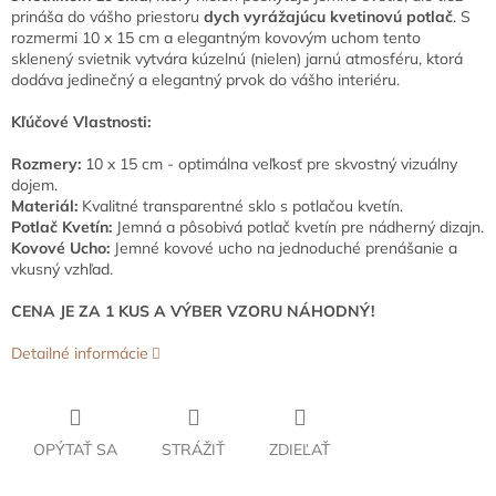
prináša do vášho priestoru
dych vyrážajúcu kvetinovú potlač
. S
rozmermi 10 x 15 cm a elegantným kovovým uchom tento
sklenený svietnik vytvára kúzelnú (nielen) jarnú atmosféru, ktorá
dodáva jedinečný a elegantný prvok do vášho interiéru.
Kľúčové Vlastnosti:
Rozmery:
10 x 15 cm - optimálna veľkosť pre skvostný vizuálny
dojem.
Materiál:
Kvalitné transparentné sklo s potlačou kvetín.
Potlač Kvetín:
Jemná a pôsobivá potlač kvetín pre nádherný dizajn.
Kovové Ucho:
Jemné kovové ucho na jednoduché prenášanie a
vkusný vzhľad.
CENA JE ZA 1 KUS A VÝBER VZORU NÁHODNÝ!
Detailné informácie
OPÝTAŤ SA
STRÁŽIŤ
ZDIEĽAŤ