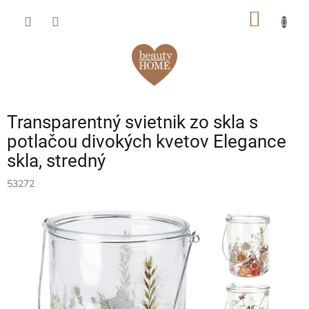
Prejsť
NÁKU
na
obsah
KOŠÍK
Transparentný svietnik zo skla s
potlačou divokých kvetov Elegance
skla, stredný
53272