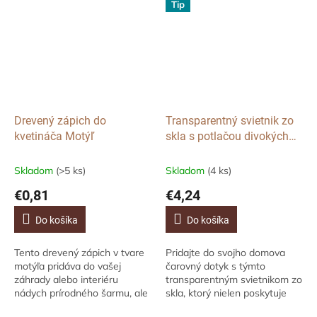
Tip
Drevený zápich do
Transparentný svietnik zo
kvetináča Motýľ
skla s potlačou divokých
kvetov Elegance skla, malý
Skladom
(>5 ks)
Skladom
(4 ks)
€0,81
€4,24
Do košíka
Do košíka
Tento drevený zápich v tvare
Pridajte do svojho domova
motýľa pridáva do vašej
čarovný dotyk s týmto
záhrady alebo interiéru
transparentným svietnikom zo
nádych prírodného šarmu, ale
skla, ktorý nielen poskytuje
taktiež spája krásu dreva s
jemné svetlo, ale tiež prináša