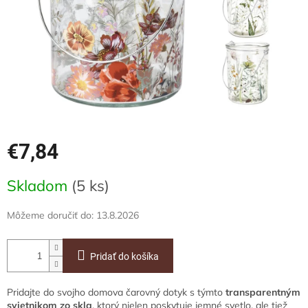
€7,84
Jednotková
Skladom
(5 ks)
cena:
Môžeme doručiť do:
13.8.2026
Pridať do košíka
Pridajte do svojho domova čarovný dotyk s týmto
transparentným
svietnikom zo skla
, ktorý nielen poskytuje jemné svetlo, ale tiež