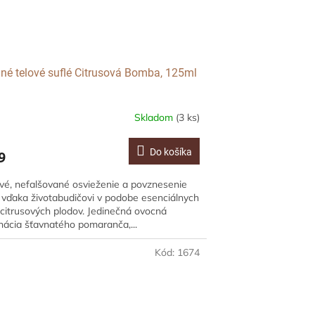
dné telové suflé Citrusová Bomba, 125ml
Skladom
(3 ks)
Do košíka
9
vé, nefalšované osvieženie a povznesenie
vďaka životabudičovi v podobe esenciálnych
 citrusových plodov. Jedinečná ovocná
ácia šťavnatého pomaranča,...
Kód:
1674