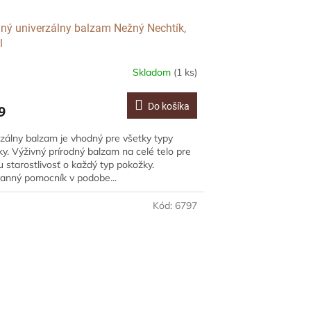
dný univerzálny balzam Nežný Nechtík,
l
Skladom
(1 ks)
Do košíka
9
zálny balzam je vhodný pre všetky typy
y. Výživný prírodný balzam na celé telo pre
u starostlivosť o každý typ pokožky.
anný pomocník v podobe...
Kód:
6797