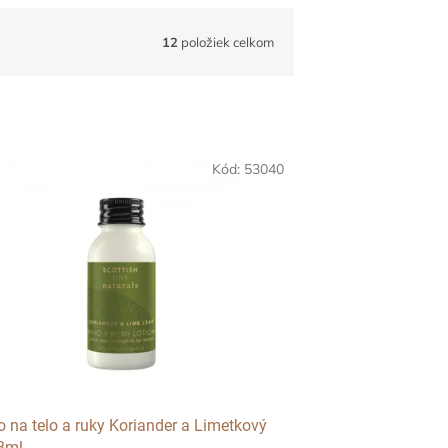
12
položiek celkom
Kód:
53040
o na telo a ruky Koriander a Limetkový
38ml