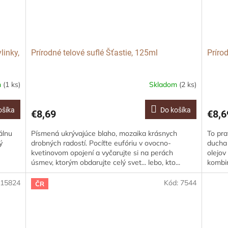
linky,
Prírodné telové suflé Šťastie, 125ml
Príro
m
(1 ks)
Skladom
(2 ks)
ošíka
Do košíka
€8,69
€8,6
álnu
Písmená ukrývajúce blaho, mozaika krásnych
To pra
ý
drobných radostí. Pocíťte eufóriu v ovocno-
ducha 
kvetinovom opojení a vyčarujte si na perách
olejov
úsmev, ktorým obdarujte celý svet... lebo, kto...
kombin
:
15824
Kód:
7544
ČR