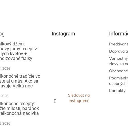
v
l
á
d
a
c
i
og
Instagram
Informác
e
p
alkový džem:
Predávané
ňavý jarný recept z
r
Doprava a
dlých kvetov +
v
ndizované fialky
Vernostný
k
zľavy za 
y
4.2026
v
Obchodné
ý
ľkonočné tradície vo
Podmienky
ete aj u nás: Ako sa
p
osobných 
lavuje Veľká noc
i
Kontakty
s
Sledovať na
.2026
u
Instagrame
ľkonočné recepty:
žie milosti, baránok
veľkonočná nádivka
3.2026