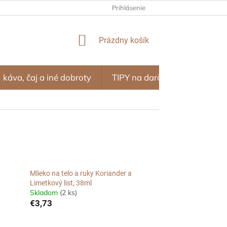
NÝ PROGRAM – ZĽAVY ZA NÁKUPY
Prihlásenie
OBCHODNÉ PODMIENKY
NÁKUPNÝ
Prázdny košík
KOŠÍK
káva, čaj a iné dobroty
TIPY na darčeky
SEZÓN
Mlieko na telo a ruky Koriander a
Limetkový list, 38ml
Skladom
(2 ks)
€3,73