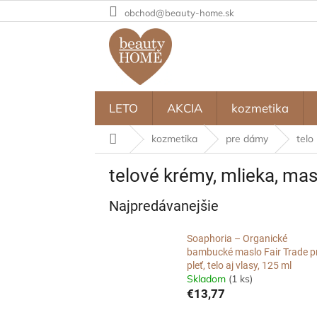
Prejsť
obchod@beauty-home.sk
na
obsah
LETO
AKCIA
kozmetika
Domov
kozmetika
pre dámy
telo
telové krémy, mlieka, mas
Najpredávanejšie
Soaphoria – Organické
bambucké maslo Fair Trade p
pleť, telo aj vlasy, 125 ml
Skladom
(1 ks)
€13,77