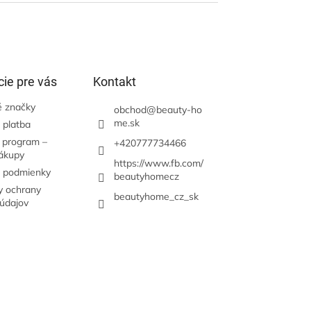
ie pre vás
Kontakt
 značky
obchod
@
beauty-ho
me.sk
 platba
 program –
+420777734466
nákupy
https://www.fb.com/
 podmienky
beautyhomecz
 ochrany
beautyhome_cz_sk
údajov