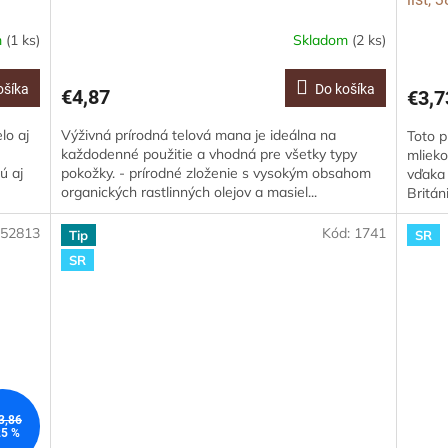
m
(1 ks)
Skladom
(2 ks)
ošíka
Do košíka
€4,87
€3,7
lo aj
Výživná prírodná telová mana je ideálna na
Toto p
každodenné použitie a vhodná pre všetky typy
mlieko
ú aj
pokožky. - prírodné zloženie s vysokým obsahom
vďaka 
organických rastlinných olejov a masiel...
Británi
:
52813
Kód:
1741
Tip
SR
SR
3,86
5 %