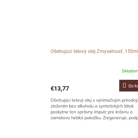
Ošetrujúci telový olej Zmyselnosť, 150m
Sklado
Do k
€13,77
Ošetrujúci telový olej s výnimočným prírodn
zložením bez alkoholu a syntetických látok
poskytne ten správny impulz pre krásnu a
zamatovo hebkú pokožku. Zregeneruje, podpo