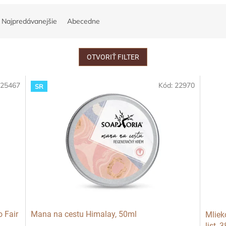
Najpredávanejšie
Abecedne
OTVORIŤ FILTER
:
25467
Kód:
22970
SR
 Fair
Mana na cestu Himalay, 50ml
Mliek
list, 