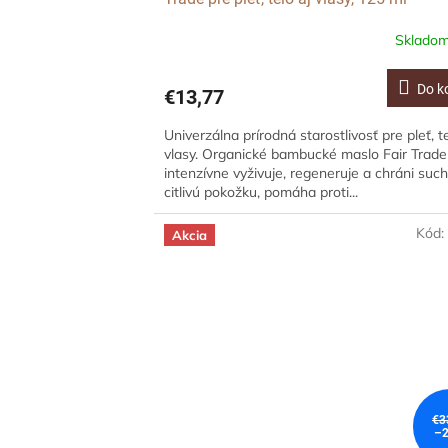
Sklado
Do k
€13,77
Univerzálna prírodná starostlivosť pre pleť, te
vlasy. Organické bambucké maslo Fair Trade
intenzívne vyživuje, regeneruje a chráni such
citlivú pokožku, pomáha proti...
Kód
Akcia
€3
–2