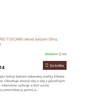
IO TOSCANO telový balzam Oliva,
l
Skladom
(1 ks)
Do košíka
14
júci telový balzam talianskej značky Erbario
o. Obsahuje olivový olej a olej z pšeničných
v. Intenzívne vyživuje a lieči suchú
u,zanecháva ju jemnú a...