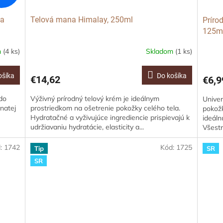
na
Telová mana Himalay, 250ml
Príro
125m
m
(4 ks)
Skladom
(1 ks)
ošíka
Do košíka
€14,62
€6,9
 do
Výživný prírodný telový krém je ideálnym
Univer
vnatej
prostriedkom na ošetrenie pokožky celého tela.
pokožk
Hydratačné a vyživujúce ingrediencie prispievajú k
ideáln
udržiavaniu hydratácie, elasticity a...
Všestr
d:
1742
Kód:
1725
Tip
SR
SR