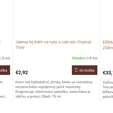
l
Jelenie loj krém na ruky a celé telo Originál,
ERBAR
75ml
250m
m
(2 ks)
Skladom
(>5 ks)
ošíka
Do košíka
€2,92
€33,
ým
Krém má hydratačné účinky, ľahko sa vstrebáva,
Vyživu
nezanecháva nepríjemný pocit mastnoty.
Toscan
Regeneruje ošetrovanú pokožku, zanecháva ju
klíčko
rí...
vláčnu a jemnú. Obah: 75 ml
pokožk
O