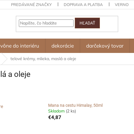
PREDÁVANÉ ZNAČKY
DOPRAVA A PLATBA
VERNOST
HĽADAŤ
vône do interiéru
dekorácie
darčekový tovar
telové krémy, mlieka, maslá a oleje
lá a oleje
Mana na cestu Himalay, 50ml
re
Skladom
(2 ks)
€4,87