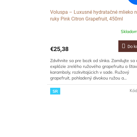
Voluspa – Luxusné hydratačné mlieko 
ruky Pink Citron Grapefruit, 450ml
Sklado
Do k
€25,38
Zdvihnite sa pre bozk od slnka. Zamilujte sa
explózie zrelého ružového grapefruitu a šťa
karamboly, rozkvitajúcich v sade. Ružový
grapefruit, pohladený divokou ružou a...
Kó
SR