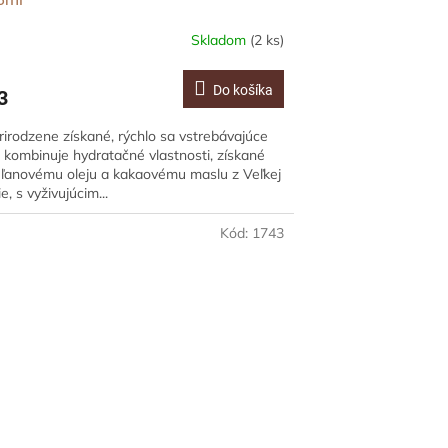
Skladom
(2 ks)
Do košíka
3
rirodzene získané, rýchlo sa vstrebávajúce
 kombinuje hydratačné vlastnosti, získané
ľanovému oleju a kakaovému maslu z Veľkej
e, s vyživujúcim...
Kód:
1743