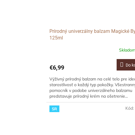
Prírodný univerzálny balzam Magické By
125ml
Sklado
Do k
€6,99
Výživný prírodný balzam na celé telo pre ide
starostlivosť o každý typ pokožky. Všestrann
pomocník v podobe univerzálneho balzamu
predstavuje prírodný krém na ošetrenie...
Kód
SR