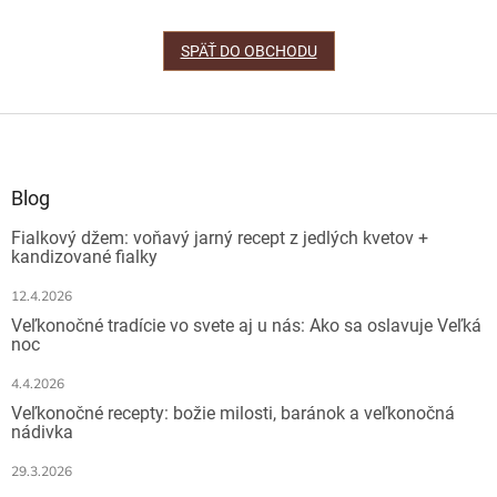
SPÄŤ DO OBCHODU
Z
á
p
ä
Blog
t
Fialkový džem: voňavý jarný recept z jedlých kvetov +
i
kandizované fialky
e
12.4.2026
Veľkonočné tradície vo svete aj u nás: Ako sa oslavuje Veľká
noc
4.4.2026
Veľkonočné recepty: božie milosti, baránok a veľkonočná
nádivka
29.3.2026