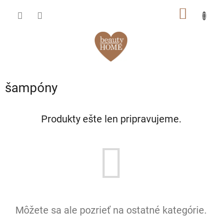
Prejsť
NÁKU
na
obsah
KOŠÍK
šampóny
Produkty ešte len pripravujeme.
Môžete sa ale pozrieť na ostatné kategórie.