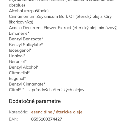
absolue)
Alcohol (rozpúšťadlo)
Cinnamomum Zeylanicum Bark Oil (éterický olej z kôry
škoricovníka)
Acacia Decurrens Flower Extract (éterický olej mimózový)
Limonene*
Benzyl Benzoate*
Benzyl Salicylate*
Isoeugenol*
Linalool*
Geraniol*
Benzyl Alcohol*
Citronellol*
Eugenol*
Benzyl Cinnamate*
Citral*. * - z prírodných éterických olejov
Dodatočné parametre
Kategória
:
esenciálne / éterické oleje
EAN
:
8595100274427