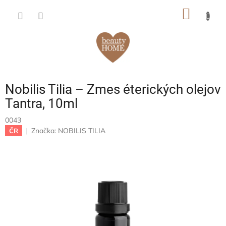
Prejsť
NÁKU
na
obsah
KOŠÍK
Nobilis Tilia – Zmes éterických olejov
Tantra, 10ml
0043
Značka:
NOBILIS TILIA
ČR