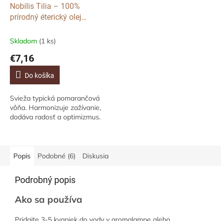
Nobilis Tilia – 100%
prírodný éterický olej
Sladký Pomaranč, 10ml
Skladom
(1 ks)
€7,16
Do košíka
Svieža typická pomarančová
vôňa. Harmonizuje zažívanie,
dodáva radosť a optimizmus.
Popis
Podobné (6)
Diskusia
Podrobný popis
Ako sa používa
Pridajte 3-5 kvapiek do vody v aromalampe alebo