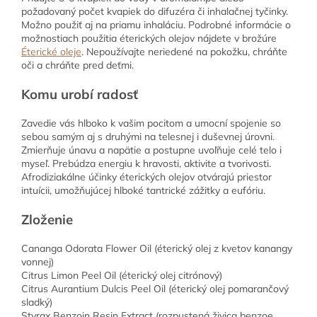
požadovaný počet kvapiek do difuzéra či inhalačnej tyčinky.
Možno použiť aj na priamu inhaláciu. Podrobné informácie o
možnostiach použitia éterických olejov nájdete v brožúre
Éterické oleje
. Nepoužívajte neriedené na pokožku, chráňte
oči a chráňte pred deťmi.
Komu urobí radosť
Zavedie vás hlboko k vašim pocitom a umocní spojenie so
sebou samým aj s druhými na telesnej i duševnej úrovni.
Zmierňuje únavu a napätie a postupne uvoľňuje celé telo i
myseľ. Prebúdza energiu k hravosti, aktivite a tvorivosti.
Afrodiziakálne účinky éterických olejov otvárajú priestor
intuícii, umožňujúcej hlboké tantrické zážitky a eufóriu.
Zloženie
Cananga Odorata Flower Oil (éterický olej z kvetov kanangy
vonnej)
Citrus Limon Peel Oil (éterický olej citrónový)
Citrus Aurantium Dulcis Peel Oil (éterický olej pomarančový
sladký)
Styrax Benzoin Resin Extract (rozpustená živica benzoe