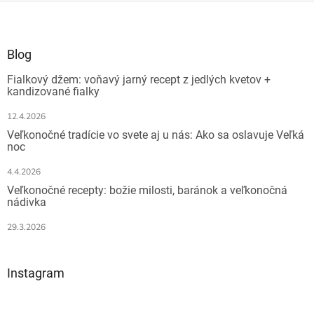
Z
á
p
ä
Blog
t
Fialkový džem: voňavý jarný recept z jedlých kvetov +
i
kandizované fialky
e
12.4.2026
Veľkonočné tradície vo svete aj u nás: Ako sa oslavuje Veľká
noc
4.4.2026
Veľkonočné recepty: božie milosti, baránok a veľkonočná
nádivka
29.3.2026
Instagram