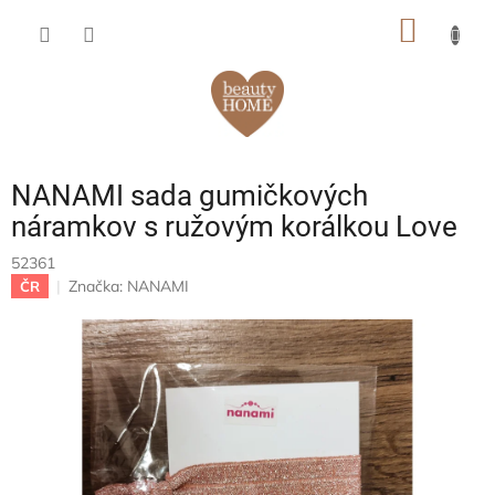
Prejsť
NÁKU
na
obsah
KOŠÍK
NANAMI sada gumičkových
náramkov s ružovým korálkou Love
52361
Značka:
NANAMI
ČR