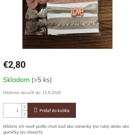
€2,80
Jednotková
Skladom
(>5 ks)
cena:
Môžeme doručiť do:
12.8.2026
Pridať do košíka
Môžete ich nosiť podľa chuti buď ako náramky (na ruke) alebo ako
gumičky (vo vlasoch).