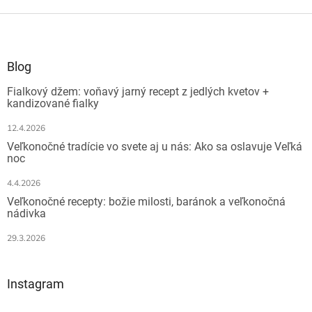
Z
á
p
ä
Blog
t
Fialkový džem: voňavý jarný recept z jedlých kvetov +
i
kandizované fialky
e
12.4.2026
Veľkonočné tradície vo svete aj u nás: Ako sa oslavuje Veľká
noc
4.4.2026
Veľkonočné recepty: božie milosti, baránok a veľkonočná
nádivka
29.3.2026
Instagram