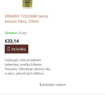
ERBARIO TOSCANO telový
balzam Oliva, 250ml
Skladom
(1 ks)
€33,14
Do košíka
Vyživujúci telový balzam
talianskej značky Erbario
Toscano. Obsahuje olivový olej
a olej z pšeničných klíčkov.
Intenzívne vyživuje a lieči
suchú pokožku,zanecháva ju
3
položiek celkom
O
jemnú a...
v
l
Z
á
á
d