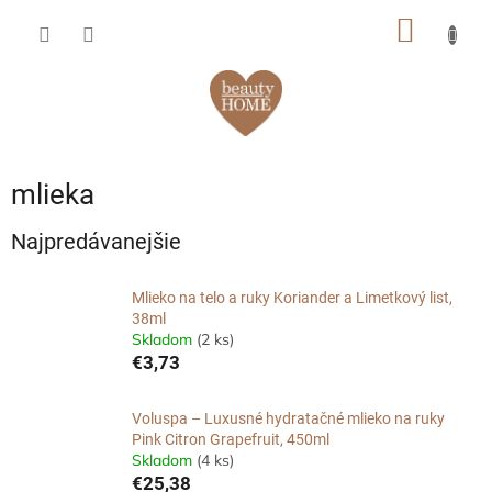
Prejsť
NÁKU
na
obsah
KOŠÍK
mlieka
Najpredávanejšie
Mlieko na telo a ruky Koriander a Limetkový list,
38ml
Skladom
(2 ks)
€3,73
Voluspa – Luxusné hydratačné mlieko na ruky
Pink Citron Grapefruit, 450ml
Skladom
(4 ks)
€25,38