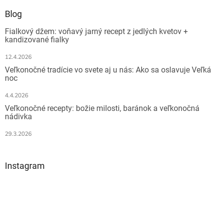
p
a
ä
Blog
c
t
i
Fialkový džem: voňavý jarný recept z jedlých kvetov +
i
e
kandizované fialky
e
p
r
12.4.2026
v
Veľkonočné tradície vo svete aj u nás: Ako sa oslavuje Veľká
k
noc
y
v
4.4.2026
ý
Veľkonočné recepty: božie milosti, baránok a veľkonočná
p
nádivka
i
s
29.3.2026
u
Instagram