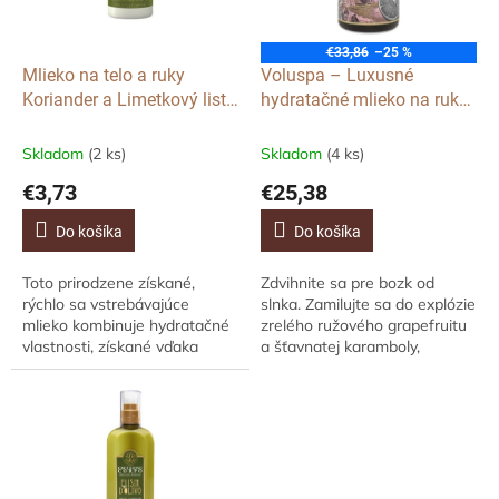
p
o
r
v
o
€33,86
–25 %
d
Mlieko na telo a ruky
Voluspa – Luxusné
u
Koriander a Limetkový list,
hydratačné mlieko na ruky
k
38ml
Pink Citron Grapefruit,
t
450ml
Skladom
(2 ks)
Skladom
(4 ks)
o
€3,73
€25,38
v
Do košíka
Do košíka
Toto prirodzene získané,
Zdvihnite sa pre bozk od
rýchlo sa vstrebávajúce
slnka. Zamilujte sa do explózie
mlieko kombinuje hydratačné
zrelého ružového grapefruitu
vlastnosti, získané vďaka
a šťavnatej karamboly,
ľanovému oleju a kakaovému
rozkvitajúcich v sade. Ružový
maslu z Veľkej Británie, s
grapefruit, pohladený divokou
vyživujúcim...
ružou a...