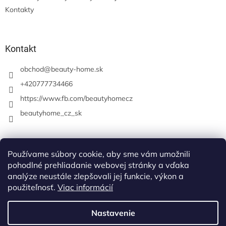
Kontakty
Kontakt
obchod
@
beauty-home.sk
+420777734466
https://www.fb.com/beautyhomecz
beautyhome_cz_sk
Prijímame online platby
Používame súbory cookie, aby sme vám umožnili
pohodlné prehliadanie webovej stránky a vďaka
analýze neustále zlepšovali jej funkcie, výkon a
použiteľnosť.
Viac informácií
Nastavenie
Vytvoril Shoptet