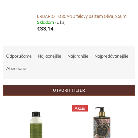
ERBARIO TOSCANO telový balzam Oliva, 250ml
Skladom
(1 ks)
€33,14
R
a
Odporúčame
Najlacnejšie
Najdrahšie
Najpredávanejšie
d
e
Abecedne
n
i
e
OTVORIŤ FILTER
p
r
V
Akcia
o
ý
d
p
u
i
k
s
t