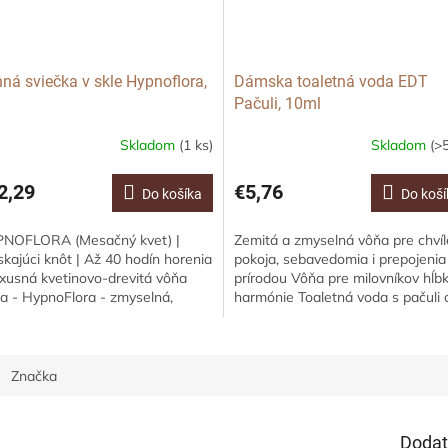
ná sviečka v skle Hypnoflora,
Dámska toaletná voda EDT
Pačuli, 10ml
Skladom
(1 ks)
Skladom
(>5
2,29
€5,76
Do košíka
Do koší
NOFLORA (Mesačný kvet) |
Zemitá a zmyselná vôňa pre chvíl
skajúci knôt | Až 40 hodín horenia
pokoja, sebavedomia i prepojenia
uxusná kvetinovo-drevitá vôňa
prírodou Vôňa pre milovníkov hĺb
a - HypnoFlora - zmyselná,
harmónie Toaletná voda s pačuli 
oká a jemne opojná. Kvetinové
ESPRIT PROVENCE v praktickom
e vône sa...
10ml...
Značka
Dodat