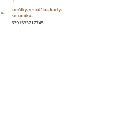
korálky, vrecúška, karty,
ria
:
keramika..
5391533717745