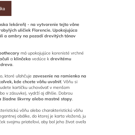
íka
a lekáreň) - na vytvorenie tejto vône
obylých uličiek Florencie. Upokojujúca
li a ambry na pozadí drevitých tónov
Apothecary
má upokojujúce korenisté vrchné
ačuli
a
klinčeka
vedúce k
drevitému
 dreva
.
o, ktoré uľahčuje
zavesenie na ramienko na
oľvek, kde chcete vôňu uvoľniť
. Vôňu si
ľ budete kartičku uchovávať v menšom
bo v zásuvke), vydrží aj dlhšie. Dobrou
 žiadne škvrny alebo mastné stopy
.
kteristickú vôňu alebo charakteristickú vôňu
gantnej obálke, do ktorej je karta vložená, ju
ek svojmu priateľovi, aby bol jeho život oveľa