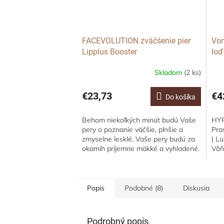
FACEVOLUTION zväčšenie pier
Von
Lipplus Booster
loď
Skladom
(2 ks)
€23,73
€4
Do košíka
Behom niekoľkých minút budú Vaše
HYP
pery o poznanie väčšie, plnšie a
Pra
zmyselne lesklé. Vaše pery budú za
| L
okamih príjemne mäkké a vyhladené.
Vôň
hlb
srdc
Popis
Podobné (8)
Diskusia
Podrobný popis