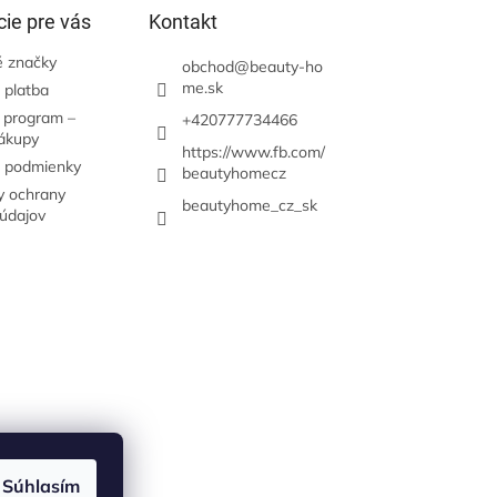
ie pre vás
Kontakt
 značky
obchod
@
beauty-ho
me.sk
 platba
 program –
+420777734466
nákupy
https://www.fb.com/
 podmienky
beautyhomecz
 ochrany
beautyhome_cz_sk
údajov
Súhlasím