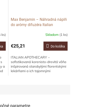
Max Benjamin – Náhradná náplň
do arómy difuzéra Italian
Apothecary, 150 ml
 ks)
Skladom
(1 ks)
€25,21
ka
Do košíka
e
ITALIAN APOTHECARY –
 s
sofistikovaná korenisto-drevitá vôňa
ky a
inšpirovaná starobylými florentskými
od
lekárňami a ich tajomnými
receptúrami. Táto náhradná náplň do
arómy difuzéra...
očné parametre