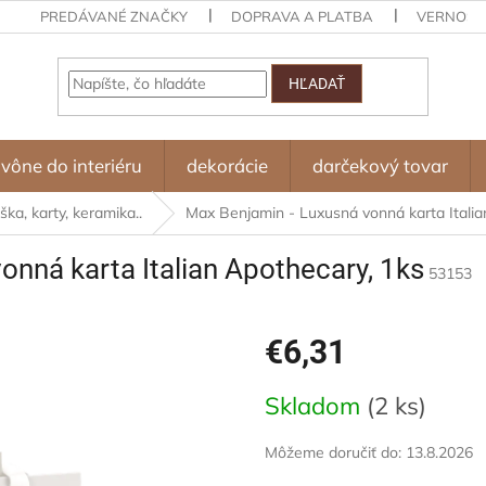
PREDÁVANÉ ZNAČKY
DOPRAVA A PLATBA
VERNOST
HĽADAŤ
vône do interiéru
dekorácie
darčekový tovar
ška, karty, keramika..
Max Benjamin - Luxusná vonná karta Italia
onná karta Italian Apothecary, 1ks
53153
€6,31
Jednotková
Skladom
(2 ks)
cena:
Môžeme doručiť do:
13.8.2026