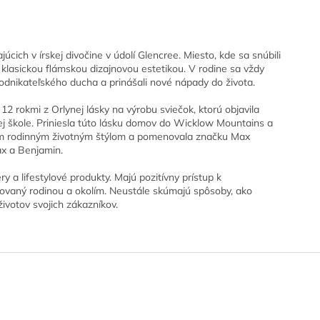
úcich v írskej divočine v údolí Glencree. Miesto, kde sa snúbili
s klasickou flámskou dizajnovou estetikou. V rodine sa vždy
 podnikateľského ducha a prinášali nové nápady do života.
 rokmi z Orlynej lásky na výrobu sviečok, ktorú objavila
j škole. Priniesla túto lásku domov do Wicklow Mountains a
vojim rodinným životným štýlom a pomenovala značku Max
ax a Benjamin.
y a lifestylové produkty. Majú pozitívny prístup k
irovaný rodinou a okolím. Neustále skúmajú spôsoby, ako
životov svojich zákazníkov.