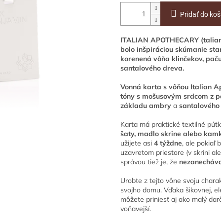
Pridať do koš
ITALIAN APOTHECARY (taliansk
bolo inšpiráciou skúmanie star
korenená vôňa klinčekov, paču
santalového dreva.
Vonná karta s vôňou Italian 
tóny s mošusovým srdcom z p
základu ambry
a
santalového
Karta má praktické textilné pútk
šaty, madlo skrine alebo kamk
užijete asi
4 týždne
, ale pokia
uzavretom priestore (v skrini ale
správou tiež je, že
nezanecháva
Urobte z tejto vône svoju chara
svojho domu. Vďaka šikovnej, ele
môžete priniesť aj ako malý darč
voňavejší.