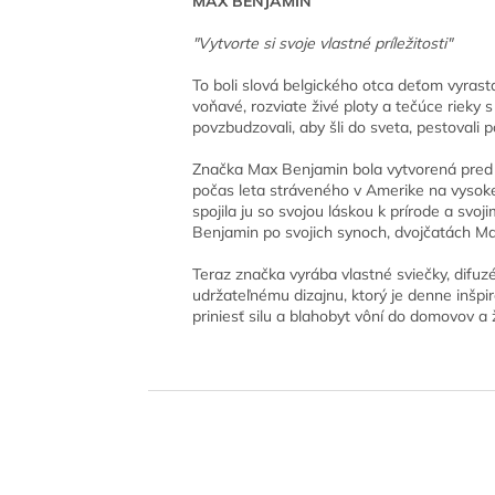
MAX BENJAMIN
"Vytvorte si svoje vlastné príležitosti"
To boli slová belgického otca deťom vyrastaj
voňavé, rozviate živé ploty a tečúce rieky 
povzbudzovali, aby šli do sveta, pestovali
Značka Max Benjamin bola vytvorená pred 12
počas leta stráveného v Amerike na vysoke
spojila ju so svojou láskou k prírode a s
Benjamin po svojich synoch, dvojčatách M
Teraz značka vyrába vlastné sviečky, difuzér
udržateľnému dizajnu, ktorý je denne inšp
priniesť silu a blahobyt vôní do domovov a 
Z
á
p
ä