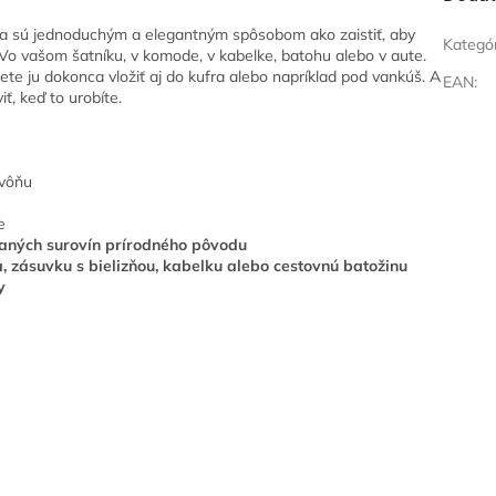
a sú jednoduchým a elegantným spôsobom ako zaistiť, aby
Kategó
Vo vašom šatníku, v komode, v kabelke, batohu alebo v aute.
ete ju dokonca vložiť aj do kufra alebo napríklad pod vankúš. A
EAN
:
, keď to urobíte.
 vôňu
e
raných surovín prírodného pôvodu
ňa, zásuvku s bielizňou, kabelku alebo cestovnú batožinu
y