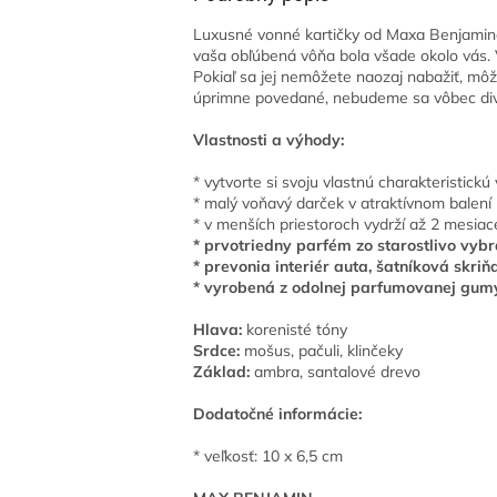
Luxusné vonné kartičky od Maxa Benjamin
vaša obľúbená vôňa bola všade okolo vás. 
Pokiaľ sa jej nemôžete naozaj nabažiť, môž
úprimne povedané, nebudeme sa vôbec diviť
Vlastnosti a výhody:
* vytvorte si svoju vlastnú charakteristickú
* malý voňavý darček v atraktívnom balení
* v menších priestoroch vydrží až 2 mesiac
* prvotriedny parfém zo starostlivo vyb
* prevonia interiér auta, šatníková skri
* vyrobená z odolnej parfumovanej gum
Hlava:
korenisté tóny
Srdce:
mošus, pačuli, klinčeky
Základ:
ambra, santalové drevo
Dodatočné informácie:
* veľkosť: 10 x 6,5 cm