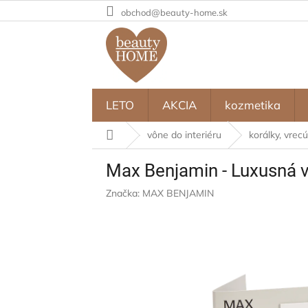
Prejsť
obchod@beauty-home.sk
na
obsah
LETO
AKCIA
kozmetika
Domov
vône do interiéru
korálky, vrecú
Max Benjamin - Luxusná v
Značka:
MAX BENJAMIN