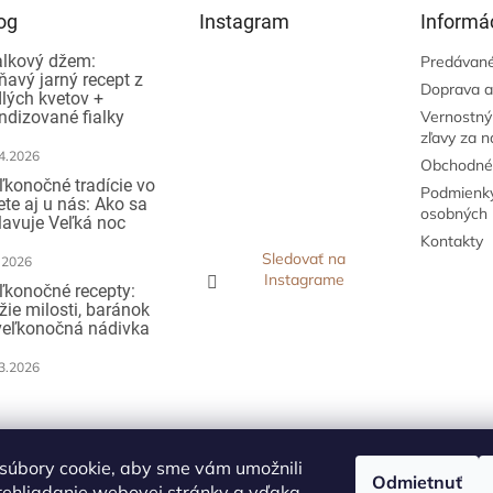
og
Instagram
Informác
alkový džem:
Predávané
ňavý jarný recept z
Doprava a
dlých kvetov +
ndizované fialky
Vernostný
zľavy za 
4.2026
Obchodné
ľkonočné tradície vo
Podmienky
ete aj u nás: Ako sa
osobných 
lavuje Veľká noc
Kontakty
Sledovať na
.2026
Instagrame
ľkonočné recepty:
žie milosti, baránok
veľkonočná nádivka
3.2026
ijímame online
atby
súbory cookie, aby sme vám umožnili
Odmietnuť
rehliadanie webovej stránky a vďaka