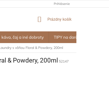
NÝ PROGRAM – ZĽAVY ZA NÁKUPY
Prihlásenie
OBCHODNÉ PODMIENKY
NÁKUPNÝ
Prázdny košík
KOŠÍK
káva, čaj a iné dobroty
TIPY na darčeky
SEZÓN
Laundry s vôňou Floral & Powdery, 200ml
ral & Powdery, 200ml
52147