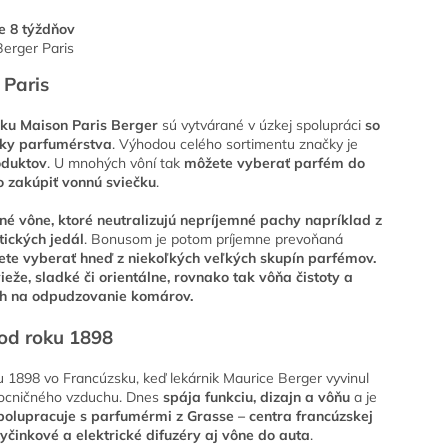
e 8 týždňov
erger Paris
 Paris
ačku Maison Paris Berger
sú vytvárané v úzkej spolupráci
so
eky parfumérstva
.
Výhodou celého sortimentu značky je
oduktov
.
U mnohých vôní tak
môžete vyberať parfém do
o zakúpiť vonnú sviečku
.
né vône, ktoré neutralizujú nepríjemné pachy napríklad z
tických jedál
.
Bonusom je potom príjemne prevoňaná
te vyberať hneď z niekoľkých veľkých skupín parfémov.
eže, sladké či orientálne, rovnako tak vôňa čistoty a
ch na odpudzovanie komárov.
 od roku 1898
u 1898 vo Francúzsku, keď lekárnik Maurice Berger vyvinul
mocničného vzduchu. Dnes
spája funkciu, dizajn a vôňu
a je
polupracuje s parfumérmi z Grasse – centra francúzskej
tyčinkové a elektrické difuzéry aj vône do auta
.