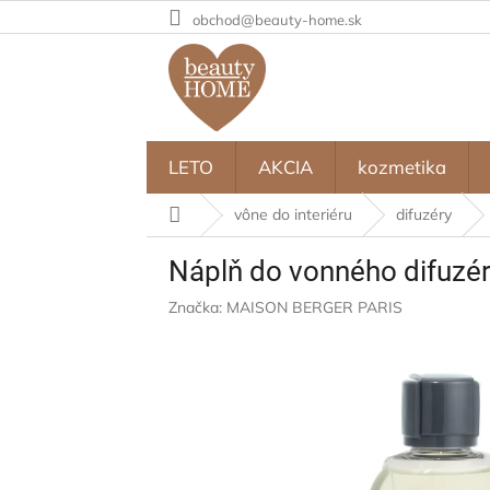
Prejsť
obchod@beauty-home.sk
na
obsah
LETO
AKCIA
kozmetika
Domov
vône do interiéru
difuzéry
Náplň do vonného difuzér
Značka:
MAISON BERGER PARIS