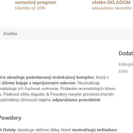
vernostný program
všetko SKLADOM
Ušetrite až 10%
odosielame okamžite
Značka
Dodat
Kategó
EAN
:
zéra obsahuje patentovaný molekulový komplex
, ktorý v
i
účinne bojuje s nepríjemným oderom
. Neutralizuje
zablokuje ich čuchové vnímanie. Pridaním aromatických tónov
hu. Púdrová vôňa Aquatic & Powdery navyše prevonia interiér.
optimálnej účinnosti náplne
odporúčame pravidelné
 Powdery
 čistoty
obsahuje aktívne látky, ktoré
neutralizujú nežiaduce