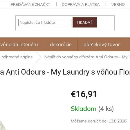
PREDÁVANÉ ZNAČKY
DOPRAVA A PLATBA
VERNOST
HĽADAŤ
vône do interiéru
dekorácie
darčekový tovar
náhradné náplne
Náplň do vonného difuzéra Anti Odours - My 
a Anti Odours - My Laundry s vôňou Flo
€16,91
Jednotková
Skladom
(4 ks)
cena:
Môžeme doručiť do:
13.8.2026