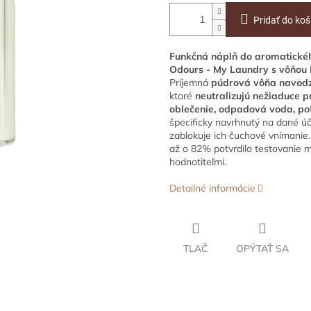
Pridať do koš
Funkčná náplň do aromatickéh
Odours - My Laundry s vôňou 
Príjemná
púdrová vôňa navodzu
ktoré
neutralizujú nežiaduce p
oblečenie, odpadová voda, pot
špecificky navrhnutý na dané úč
zablokuje ich čuchové vnímanie
až o 82% potvrdilo testovanie m
hodnotiteľmi.
Detailné informácie
TLAČ
OPÝTAŤ SA