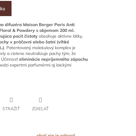
íka
o difuzéra Maison Berger Paris Anti
Floral & Powdery s objemom 200 ml.
júca pocit čistoty
obsahuje aktívne látky,
achy v práčovni alebo šatni (vlhké
..)
. Patentovaný molekulový komplex je
ely a cielene neutralizuje pachy tým, že
. Účinnosť
eliminácie nepríjemného zápachu
edzi expertmi parfumérmi aj laickými
STRÁŽIŤ
ZDIEĽAŤ
obal nie je odpad