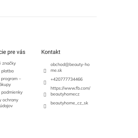
ie pre vás
Kontakt
 značky
obchod
@
beauty-ho
me.sk
 platba
 program –
+420777734466
nákupy
https://www.fb.com/
 podmienky
beautyhomecz
 ochrany
beautyhome_cz_sk
údajov