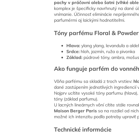
pachy v práčovni alebo šatni (vlhké obl
komplex je špecificky navrhnutý na dané úč
vnímanie. Účinnosť eliminácie nepríjemnéh
parfumérmi aj laickými hodnotiteľmi.
Tóny parfému Floral & Powder
Hlava:
ylang ylang, levanduľa a ald
Srdce:
hloh, jazmín, ruža a pivonka
Základ:
púdrové tóny, ambra, mošus
Ako funguje parfém do vonnéh
Vôňa parfému sa skladá z troch vrstiev:
hl
dané zastúpením jednotlivých ingrediencií 
Najprv ucítite vysoké tóny parfumu (hlava),
tóny (základ parfumu).
U lacných lineárnych vôní cítite stále rovn
Maison Berger Paris
sa na rozdiel od nic
možné ich intenzitu podľa potreby upraviť
Technické informácie