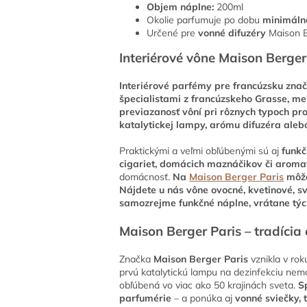
Objem náplne:
200ml
Okolie parfumuje po dobu
minimáln
Určené pre
vonné difuzéry
Maison B
Interiérové ​​vône Maison Berger
Interiérové ​​parfémy pre francúzsku zn
špecialistami z francúzskeho Grasse, m
previazanosť vôní pri rôznych typoch pr
katalytickej lampy, arómu difuzéra aleb
Praktickými a veľmi obľúbenými sú aj
funkč
cigariet, domácich maznáčikov či aroma
domácnosť.
Na
Maison Berger Paris
môže
Nájdete u nás vône ovocné, kvetinové, svi
samozrejme funkčné náplne, vrátane tý
Maison Berger Paris – tradícia
Značka
Maison Berger Paris
vznikla v rok
prvú katalytickú lampu na dezinfekciu ne
obľúbená vo viac ako 50 krajinách sveta.
S
parfumérie
– a ponúka aj
vonné sviečky, 