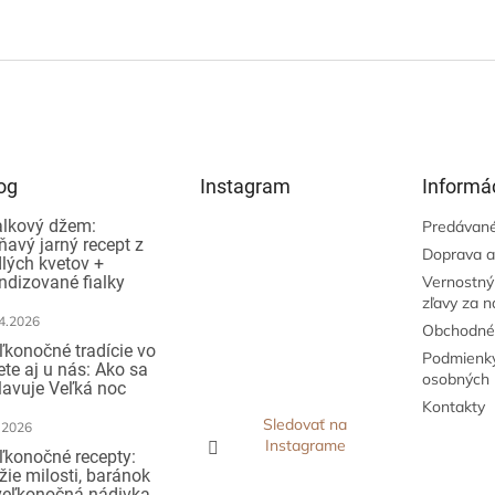
og
Instagram
Informác
alkový džem:
Predávané
ňavý jarný recept z
Doprava a
dlých kvetov +
ndizované fialky
Vernostný
zľavy za 
4.2026
Obchodné
ľkonočné tradície vo
Podmienky
ete aj u nás: Ako sa
osobných 
lavuje Veľká noc
Kontakty
Sledovať na
.2026
Instagrame
ľkonočné recepty:
žie milosti, baránok
veľkonočná nádivka