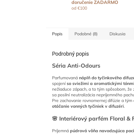
doručenie ZADARMO
od €100
Popis
Podobné (8)
Diskusia
Podrobný popis
Séria Anti-Odours
Parfumovaná
náplň do tyčinkového difu
spojení
so sviežimi a aromatickými tónm
nežiaduce zápach, a to tým spôsobom, že 
sa posilní neutralizácia nepríjemného pac
Pre zachovanie rovnomernej difúzie a tým 
otáčanie vonných tyčiniek v difuzéri
.
🌸 Interiérový parfém Floral &
Príjemná
púdrová vôňa navodzujúca pocit