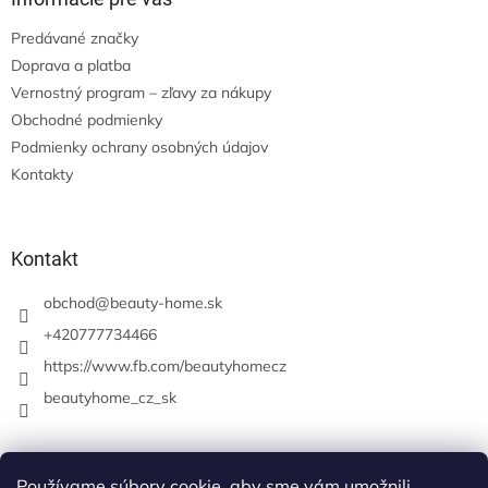
Predávané značky
Doprava a platba
Vernostný program – zľavy za nákupy
Obchodné podmienky
Podmienky ochrany osobných údajov
Kontakty
Kontakt
obchod
@
beauty-home.sk
+420777734466
https://www.fb.com/beautyhomecz
beautyhome_cz_sk
Prijímame online platby
Používame súbory cookie, aby sme vám umožnili