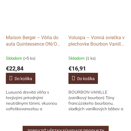
Maison Berger – Vôňa do
Voluspa – Vonná sviečka v
auta Quintessence ON/OFF
plechovke Bourbon Vanille,
s vôňou Golden Wheat
Malá
Skladom
(>5 ks)
Skladom
(1 ks)
€22,84
€16,91
Do košíka
Do košíka
Luxusná drevitá vôňa s
BOURBON VANILLE
hrejivými prírodnými
(vanilkový bourbon) Tóny
neutrálnymi tónmi, vkusnou
francúzskeho bourbonu,
sofistikovanosťou a
sladkých vanilkových bôbov a
vycibrenou, hrejivou,
krémových zmyselných drevín.
noblesnou atmosférou. Tento
Popis vôneOchutnajte teplo
nastaviteľný difuzér do...
dekadencie francúzskej...