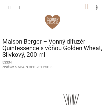
Prejsť
NÁKU
na
obsah
KOŠÍK
Maison Berger – Vonný difuzér
Quintessence s vôňou Golden Wheat,
Slivkový, 200 ml
53334
Značka:
MAISON BERGER PARIS