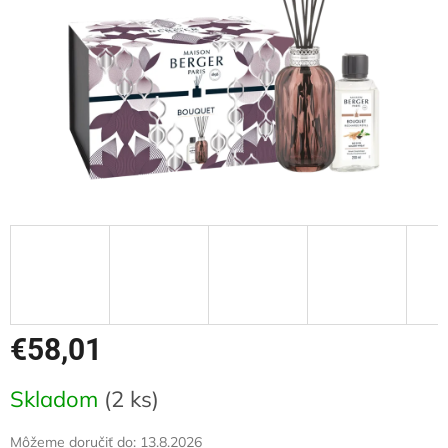
€58,01
Jednotková
Skladom
(2 ks)
cena:
Môžeme doručiť do:
13.8.2026