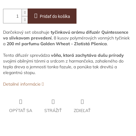
Pridať do košíka
Darčekový set obsahuje
tyčinkovú arómu difuzér Quintessence
vo slivkovom prevedení
, 8 kusov polymérových vonných tyčiniek
a
200 ml parfumu
Golden Wheat - Zlatistá Pšenica
.
Tento difuzér sprevádza
vôňa, ktorá zachytáva dušu prírody
svojimi obilnými tónmi a srdcom z harmančeka, zahaleného do
tepla dreva a jemnosti tonka fazule, a ponúka tak drevitú a
elegantnú stopu.
Detailné informácie
OPÝTAŤ SA
STRÁŽIŤ
ZDIEĽAŤ