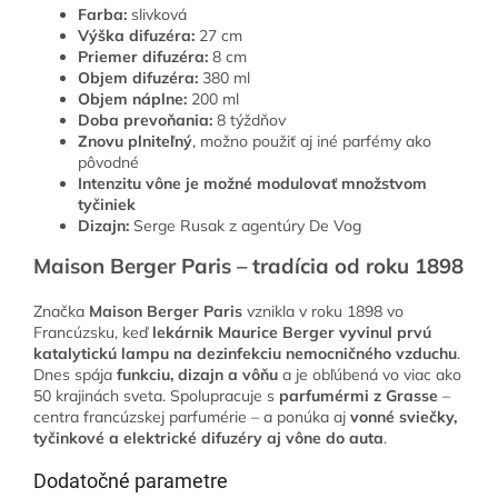
Farba:
slivková
Výška difuzéra:
27 cm
Priemer difuzéra:
8 cm
Objem difuzéra:
380 ml
Objem náplne:
200 ml
Doba prevoňania:
8 týždňov
Znovu plniteľný
, možno použiť aj iné parfémy ako
pôvodné
Intenzitu vône je možné modulovať množstvom
tyčiniek
Dizajn:
Serge Rusak z agentúry De Vog
Maison Berger Paris – tradícia od roku 1898
Značka
Maison Berger Paris
vznikla v roku 1898 vo
Francúzsku, keď
lekárnik Maurice Berger vyvinul prvú
katalytickú lampu na dezinfekciu nemocničného vzduchu
.
Dnes spája
funkciu, dizajn a vôňu
a je obľúbená vo viac ako
50 krajinách sveta. Spolupracuje s
parfumérmi z Grasse
–
centra francúzskej parfumérie – a ponúka aj
vonné sviečky,
tyčinkové a elektrické difuzéry aj vône do auta
.
Dodatočné parametre