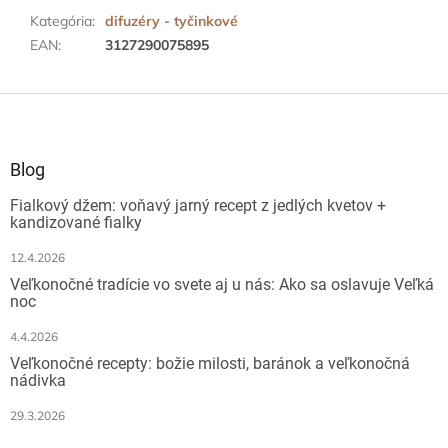
Kategória
:
difuzéry - tyčinkové
EAN
:
3127290075895
Z
á
p
ä
Blog
t
Fialkový džem: voňavý jarný recept z jedlých kvetov +
i
kandizované fialky
e
12.4.2026
Veľkonočné tradície vo svete aj u nás: Ako sa oslavuje Veľká
noc
4.4.2026
Veľkonočné recepty: božie milosti, baránok a veľkonočná
nádivka
29.3.2026