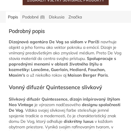
ZOBRAZIŤ VŠETKY SÚVISIACE PRODUKTY
Popis
Podobné (8)
Diskusia
Značka
Podrobný popis
Dizajnová agentúra De Vog so sídlom v Paríži
navrhuje
objekt a jeho formu ako vektor pokroku a emócií. Dizajn je
vnímaný predovšetkým ako zmyslové médium. Preto De Vog
stavia materiál do centra svojho prístupu.
Spolupracuje s
poprednými menami v oblasti životného štýlu a
kozmetiky: Lancôme, Guerlain, Hediard, Fauchon,
Maxim's
a už niekoľko rokov aj
Maison Berger Paris
.
Vonný difuzér Quintessence slivkový
Slivkový difuzér Quintessence,
dizajn inšpirovaný štýlom
Neo Vintage
je výrazom nadčasového
designu spoločnosti
De Vog
. Vďaka svojej slivkovej farbe stelesňuje jemné
spojenie tradície a modernosti, čo je charakteristický znak
domu De Vog, ktorý odhaľuje
diskrétny luxus
v každom
obytnom priestore. Vyniká svojim rafinovaným tvarom, v