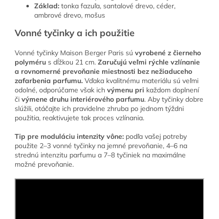
Základ:
tonka fazuľa, santalové drevo, céder,
ambrové drevo, mošus
Vonné tyčinky a ich použitie
Vonné tyčinky Maison Berger Paris sú
vyrobené z čierneho
polyméru
s dĺžkou 21 cm.
Zaručujú veľmi rýchle vzlínanie
a rovnomerné prevoňanie miestnosti bez nežiaduceho
zafarbenia parfumu.
Vďaka kvalitnému materiálu sú veľmi
odolné, odporúčame však ich
výmenu pri
každom doplnení
či
výmene druhu interiérového parfumu
. Aby tyčinky dobre
slúžili, otáčajte ich pravidelne zhruba po jednom týždni
použitia, reaktivujete tak proces vzlínania.
Tip pre moduláciu intenzity vône:
podľa vašej potreby
použite 2–3 vonné tyčinky na jemné prevoňanie, 4–6 na
strednú intenzitu parfumu a 7–8 tyčiniek na maximálne
možné prevoňanie.