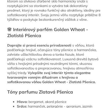
ktorom sa slivkovo sfarbené sklo harmonicky snúbi s
rozptyľujúcimi sa stonkami a vytvára tak dekoratívny
predmet, ktorý je rovnako funkčný ako atraktívny, ideálny pre
sofistikovaný interiér. Svoju jemnú vôňu rozptyľuje približne 8
týždňov a poskytuje bezkonkurenčný zážitok z vône.
🌸 Interiérový parfém Golden Wheat -
Zlatistá Pšenica
Doprajte si pravú esenciu prirodzenosti
s vôňou, ktorá
podčiarkuje hrejivé, očarujúce tóny pšenice a harmančeka,
zahriate ušľachtilosťou dreva a tonka fazule, ktoré
podčiarkujú vzácnu sofistikovanosť. Luxusná drevitá bytová
vôňa s hrejivými prírodnými neutrálnymi tónmi, vkusnou
sofistikovanosťou a prepracovanou, hrejivou atmosférou
vyššej triedy.
Vylepšite svoj interiér týmto elegantne
tvarovaným vonným difuzérom s hrejivou a
sofistikovanou vôňou Golden Wheat - Zlatistá Pšenica.
Tóny parfumu Zlatavá Pšenica
Hlava:
bergamot, akord pšenice
Srdce:
harmanček, pelargónie - geranium, jazmín