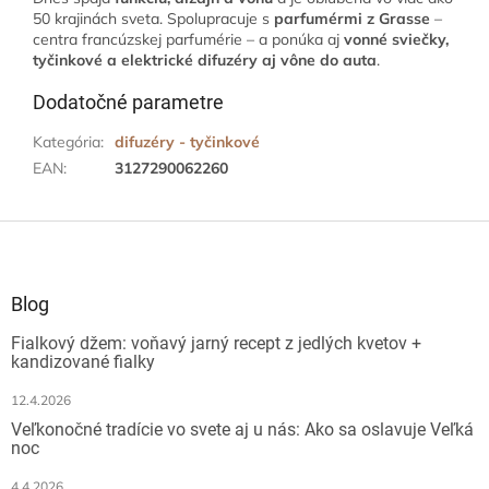
50 krajinách sveta. Spolupracuje s
parfumérmi z Grasse
–
centra francúzskej parfumérie – a ponúka aj
vonné sviečky,
tyčinkové a elektrické difuzéry aj vône do auta
.
Dodatočné parametre
Kategória
:
difuzéry - tyčinkové
EAN
:
3127290062260
Z
á
p
ä
Blog
t
Fialkový džem: voňavý jarný recept z jedlých kvetov +
i
kandizované fialky
e
12.4.2026
Veľkonočné tradície vo svete aj u nás: Ako sa oslavuje Veľká
noc
4.4.2026