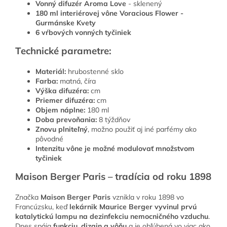
Vonný difuzér Aroma Love
- sklenený
180 ml interiérovej vône Voracious Flower -
Gurmánske Kvety
6 vŕbových vonných tyčiniek
Technické parametre:
Materiál:
hrubostenné sklo
Farba:
matná, číra
Výška difuzéra:
cm
Priemer difuzéra:
cm
Objem náplne:
180 ml
Doba prevoňania:
8 týždňov
Znovu plniteľný
, možno použiť aj iné parfémy ako
pôvodné
Intenzitu vône je možné modulovať množstvom
tyčiniek
Maison Berger Paris – tradícia od roku 1898
Značka
Maison Berger Paris
vznikla v roku 1898 vo
Francúzsku, keď
lekárnik Maurice Berger vyvinul prvú
katalytickú lampu na dezinfekciu nemocničného vzduchu
.
Dnes spája
funkciu, dizajn a vôňu
a je obľúbená vo viac ako