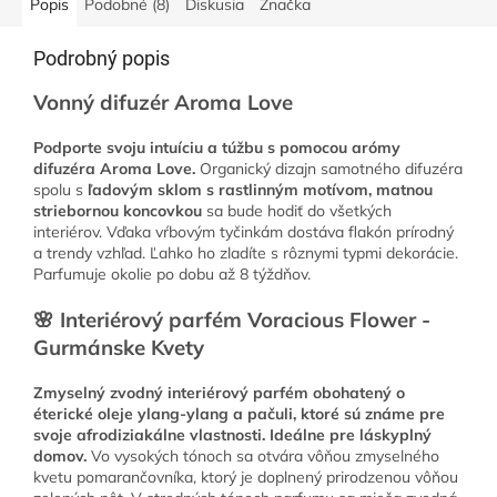
Popis
Podobné (8)
Diskusia
Značka
Podrobný popis
Vonný difuzér Aroma Love
Podporte svoju intuíciu a túžbu s pomocou arómy
difuzéra Aroma Love.
Organický dizajn samotného difuzéra
spolu s
ľadovým sklom s rastlinným motívom, matnou
striebornou koncovkou
sa bude hodiť do všetkých
interiérov. Vďaka vŕbovým tyčinkám dostáva flakón prírodný
a trendy vzhľad. Ľahko ho zladíte s rôznymi typmi dekorácie.
Parfumuje okolie po dobu až 8 týždňov.
🌸 Interiérový parfém Voracious Flower -
Gurmánske Kvety
Zmyselný zvodný interiérový parfém obohatený o
éterické oleje ylang-ylang a pačuli, ktoré sú známe pre
svoje afrodiziakálne vlastnosti. Ideálne pre láskyplný
domov.
Vo vysokých tónoch sa otvára vôňou zmyselného
kvetu pomarančovníka, ktorý je doplnený prirodzenou vôňou