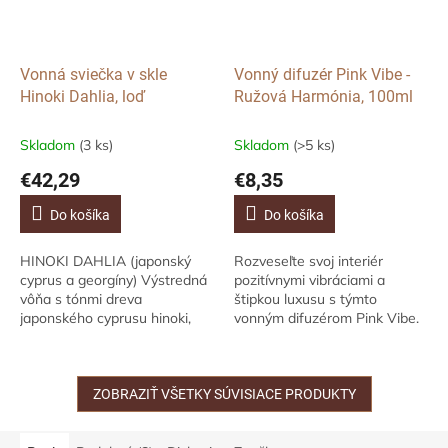
Vonná sviečka v skle
Vonný difuzér Pink Vibe -
Hinoki Dahlia, loď
Ružová Harmónia, 100ml
Skladom
(3 ks)
Skladom
(>5 ks)
€42,29
€8,35
Do košíka
Do košíka
HINOKI DAHLIA (japonský
Rozveseľte svoj interiér
cyprus a georgíny) Výstredná
pozitívnymi vibráciami a
vôňa s tónmi dreva
štipkou luxusu s týmto
japonského cyprusu hinoki,
vonným difuzérom Pink Vibe.
zamatovej sladkej slivky a
Tento difuzér má všetko, čo
polnočných georgín. Doba
potrebujete. Difúzer z
horenia: 30-40 hod....
exkluzívnej série...
ZOBRAZIŤ VŠETKY SÚVISIACE PRODUKTY