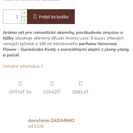
Pridať do košíka
Aróma set pre romantické okamihy, povzbudenie zmyslov a
túžby
obsahuje sklenený difuzér Aroma Love, 6 kusov vŕbových
vonných tyčiniek a 180 ml interiérového
parfumu Voracious
Flower - Gurmánske Kvety s esenciálnymi olejmi z ylang-ylang
a pačuli
.
Detailné informácie
OPÝTAŤ SA
STRÁŽIŤ
ZDIEĽAŤ
doručenie ZADARMO
od €100