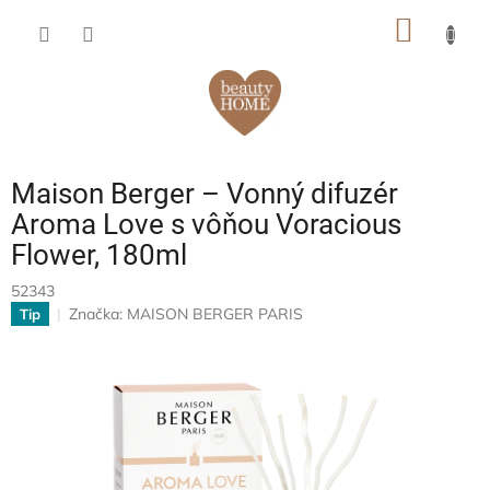
Prejsť
NÁKU
na
obsah
KOŠÍK
Maison Berger – Vonný difuzér
Aroma Love s vôňou Voracious
Flower, 180ml
52343
Značka:
MAISON BERGER PARIS
Tip