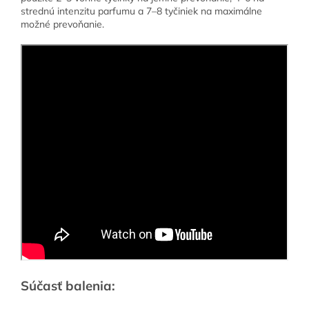
strednú intenzitu parfumu a 7–8 tyčiniek na maximálne
možné prevoňanie.
Súčasť balenia: