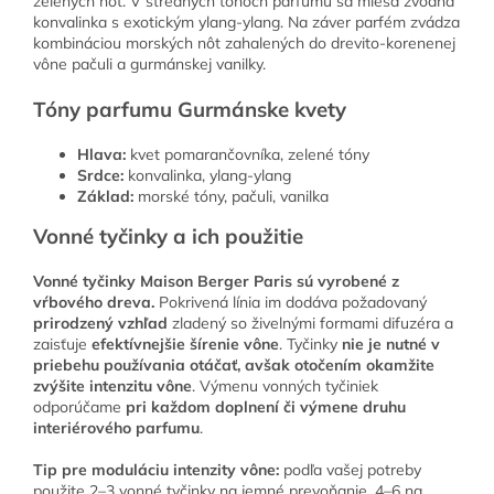
zelených nôt. V stredných tónoch parfumu sa mieša zvodná
konvalinka s exotickým ylang-ylang. Na záver parfém zvádza
kombináciou morských nôt zahalených do drevito-korenenej
vône pačuli a gurmánskej vanilky.
Tóny parfumu Gurmánske kvety
Hlava:
kvet pomarančovníka, zelené tóny
Srdce:
konvalinka, ylang-ylang
Základ:
morské tóny, pačuli, vanilka
Vonné tyčinky a ich použitie
Vonné tyčinky Maison Berger Paris sú vyrobené z
vŕbového dreva.
Pokrivená línia im dodáva požadovaný
prirodzený vzhľad
zladený so živelnými formami difuzéra a
zaisťuje
efektívnejšie šírenie vône
. Tyčinky
nie je nutné v
priebehu používania otáčať, avšak otočením okamžite
zvýšite intenzitu vône
. Výmenu vonných tyčiniek
odporúčame
pri každom doplnení či výmene druhu
interiérového parfumu
.
Tip pre moduláciu intenzity vône:
podľa vašej potreby
použite 2–3 vonné tyčinky na jemné prevoňanie, 4–6 na