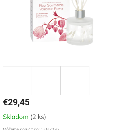
€29,45
Jednotková
Skladom
(2 ks)
cena:
Môžeme doručiť do:
13.8.2026