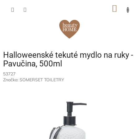
Prejsť
NÁKU
na
obsah
KOŠÍK
Halloweenské tekuté mydlo na ruky -
Pavučina, 500ml
53727
Značka:
SOMERSET TOILETRY