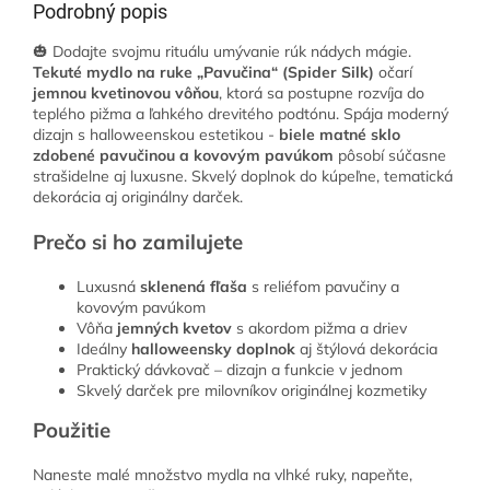
Podrobný popis
🎃 Dodajte svojmu rituálu umývanie rúk nádych mágie.
Tekuté mydlo na ruke „Pavučina“ (Spider Silk)
očarí
jemnou kvetinovou vôňou
, ktorá sa postupne rozvíja do
teplého pižma a ľahkého drevitého podtónu. Spája moderný
dizajn s halloweenskou estetikou -
biele matné sklo
zdobené pavučinou a kovovým pavúkom
pôsobí súčasne
strašidelne aj luxusne. Skvelý doplnok do kúpeľne, tematická
dekorácia aj originálny darček.
Prečo si ho zamilujete
Luxusná
sklenená fľaša
s reliéfom pavučiny a
kovovým pavúkom
Vôňa
jemných kvetov
s akordom pižma a driev
Ideálny
halloweensky doplnok
aj štýlová dekorácia
Praktický dávkovač – dizajn a funkcie v jednom
Skvelý darček pre milovníkov originálnej kozmetiky
Použitie
Naneste malé množstvo mydla na vlhké ruky, napeňte,