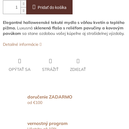
Pridať do košíka
Elegantné halloweenské tekuté mydlo s vôňou kvetín a teplého
pižma.
Luxusná
sklenená fľaša s reliéfom pavučiny a kovovým
pavúkom
sa stane ozdobou vašej kúpeľne aj strašidelnej výzdoby.
Detailné informácie
OPÝTAŤ SA
STRÁŽIŤ
ZDIEĽAŤ
doručenie ZADARMO
od €100
vernostný program