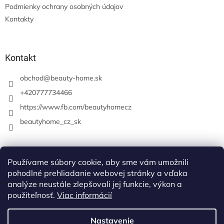
Podmienky ochrany osobných údajov
Kontakty
Kontakt
obchod
@
beauty-home.sk
+420777734466
https://www.fb.com/beautyhomecz
beautyhome_cz_sk
Prijímame online platby
Používame súbory cookie, aby sme vám umožnili
pohodlné prehliadanie webovej stránky a vďaka
analýze neustále zlepšovali jej funkcie, výkon a
použiteľnosť.
Viac informácií
Nastavenie
Vytvoril Shoptet