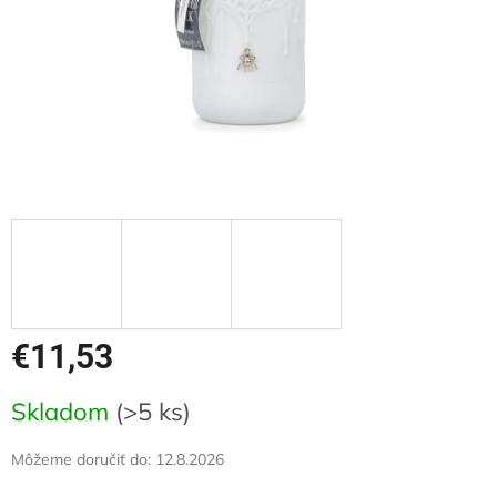
€11,53
Jednotková
Skladom
(>5 ks)
cena:
Môžeme doručiť do:
12.8.2026