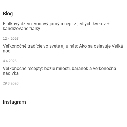
á
p
ä
Blog
t
Fialkový džem: voňavý jarný recept z jedlých kvetov +
i
kandizované fialky
e
12.4.2026
Veľkonočné tradície vo svete aj u nás: Ako sa oslavuje Veľká
noc
4.4.2026
Veľkonočné recepty: božie milosti, baránok a veľkonočná
nádivka
29.3.2026
Instagram