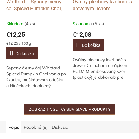
Whittard – Sypaný čierny
Oválny plechový kvetináč s
čaj Spiced Pumpkin Chai,
dreveným uchom
100 g
Skladom
(4 ks)
Skladom
(>5 ks)
€12,25
€12,08
Jednotková
€12,25 / 100 g
Do košíka
cena:
Do košíka
Oválny plechový kvetináč s
dreveným uchom a nápisom
Sypaný čierny čaj Whittard
PODZIM embosovaný vzor
Spiced Pumpkin Chai vonia po
(plastický) je dokonalý pre
škoricu, muškátovom oriešku
sezónnu výzdobu. Rozměry
a klinčekoch, doplnený
14 x 23 x 25 cm
tekvicovým korením. Ideálna
na jesenné chvíle pohody.
ZOBRAZIŤ VŠETKY SÚVISIACE PRODUKTY
Popis
Podobné (8)
Diskusia