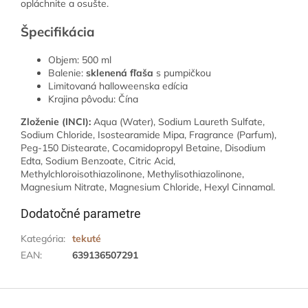
opláchnite a osušte.
Špecifikácia
Objem: 500 ml
Balenie:
sklenená fľaša
s pumpičkou
Limitovaná halloweenska edícia
Krajina pôvodu: Čína
Zloženie (INCI):
Aqua (Water), Sodium Laureth Sulfate,
Sodium Chloride, Isostearamide Mipa, Fragrance (Parfum),
Peg-150 Distearate, Cocamidopropyl Betaine, Disodium
Edta, Sodium Benzoate, Citric Acid,
Methylchloroisothiazolinone, Methylisothiazolinone,
Magnesium Nitrate, Magnesium Chloride, Hexyl Cinnamal.
Dodatočné parametre
Kategória
:
tekuté
EAN
:
639136507291
Z