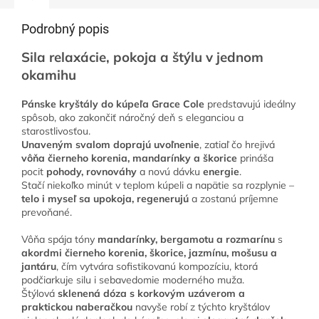
Podrobný popis
Sila relaxácie, pokoja a štýlu v jednom
okamihu
Pánske kryštály do kúpeľa Grace Cole
predstavujú ideálny
spôsob, ako zakončiť náročný deň s eleganciou a
starostlivosťou.
Unaveným svalom doprajú uvoľnenie
, zatiaľ čo hrejivá
vôňa čierneho korenia, mandarínky a škorice
prináša
pocit
pohody, rovnováhy
a novú dávku
energie
.
Stačí niekoľko minút v teplom kúpeli a napätie sa rozplynie –
telo i myseľ sa upokoja, regenerujú
a zostanú príjemne
prevoňané.
Vôňa spája tóny
mandarínky, bergamotu a rozmarínu
s
akordmi čierneho korenia, škorice, jazmínu, mošusu a
jantáru
, čím vytvára sofistikovanú kompozíciu, ktorá
podčiarkuje silu i sebavedomie moderného muža.
Štýlová
sklenená dóza s korkovým uzáverom a
praktickou naberačkou
navyše robí z týchto kryštálov