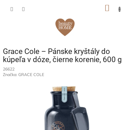
Prejsť
NÁKU
na
obsah
KOŠÍK
Grace Cole – Pánske kryštály do
kúpeľa v dóze, čierne korenie, 600 g
26622
Značka:
GRACE COLE