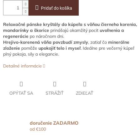
Pridať do košíka
Relaxačné pánske kryštály do kúpeľa s vôňou čierneho korenia,
mandarínky a škorice
prinášajú okamžitý pocit
uvoľnenia a
regenerácie
po náročnom dni.
Hrejivo-korenená vôňa povzbudí zmysly
, zatiaľ čo
minerálne
zloženie
pomôže
upokojiť telo i myseľ
. Ideálne pre večerný kúpeľ
plný pokoja, sily a elegancie.
Detailné informácie
OPÝTAŤ SA
STRÁŽIŤ
ZDIEĽAŤ
doručenie ZADARMO
od €100