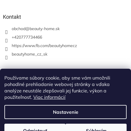
Kontakt
obchod
@
beauty-home.sk
+420777734466
https://www.fb.com/beautyhomecz
beautyhome_cz_sk
Prijímame online platby
Používame súbory cookie, aby sme vám umožnili
pohodlné prehliadanie webovej stránky a vďaka
analýze neustále zlepšovali jej funkcie, výkon a
použiteľnosť.
Viac informácií
Nastavenie
Vytvoril Shoptet
Odmietnuť
Súhlasím