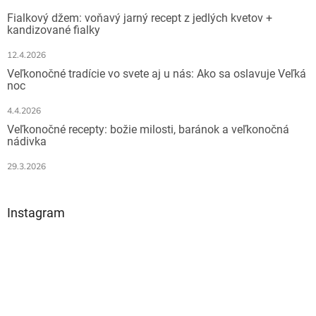
t
Fialkový džem: voňavý jarný recept z jedlých kvetov +
i
kandizované fialky
e
12.4.2026
Veľkonočné tradície vo svete aj u nás: Ako sa oslavuje Veľká
noc
4.4.2026
Veľkonočné recepty: božie milosti, baránok a veľkonočná
nádivka
29.3.2026
Instagram