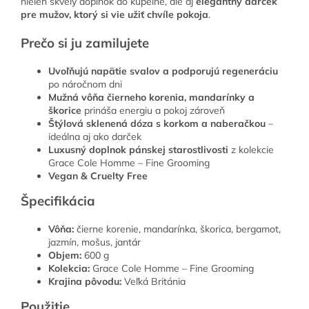
nielen skvelý doplnok do kúpeľne, ale aj
elegantný darček
pre mužov, ktorý si vie užiť chvíle pokoja
.
Prečo si ju zamilujete
Uvoľňujú napätie svalov a podporujú regeneráciu
po náročnom dni
Mužná vôňa čierneho korenia, mandarínky a
škorice
prináša energiu a pokoj zároveň
Štýlová sklenená dóza s korkom a naberačkou
–
ideálna aj ako darček
Luxusný doplnok pánskej starostlivosti
z kolekcie
Grace Cole Homme – Fine Grooming
Vegan & Cruelty Free
Špecifikácia
Vôňa:
čierne korenie, mandarínka, škorica, bergamot,
jazmín, mošus, jantár
Objem:
600 g
Kolekcia:
Grace Cole Homme – Fine Grooming
Krajina pôvodu:
Veľká Británia
Použitie