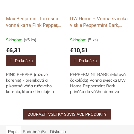
Max Benjamin - Luxusná
DW Home – Vonná sviečka
vonná karta Pink Pepper,
v skle Peppermint Bark,
1ks
mini
Skladom
(>5 ks)
Skladom
(5 ks)
€6,31
€10,51
Do košíka
Do košíka
PINK PEPPER (ružové
PEPPERMINT BARK (Matová
korenie) - prenikavá a
čokoláda) Vonná sviečka DW
pikantná vôňa ružového
Home Peppermint Bark
korenia, ktorá stimuluje a
prináša do vášho domova
pôsobí ako životabudič. Vonná
skutočné kúzlo Vianoc.Vôňa
karta Pink Pepper je jednou z
mliečnej a bielej čokolády sa
najobľúbenejších vôní...
prelína s osviežujúcimi...
ZOBRAZIŤ VŠETKY SÚVISIACE PRODUKTY
Popis
Podobné (5)
Diskusia