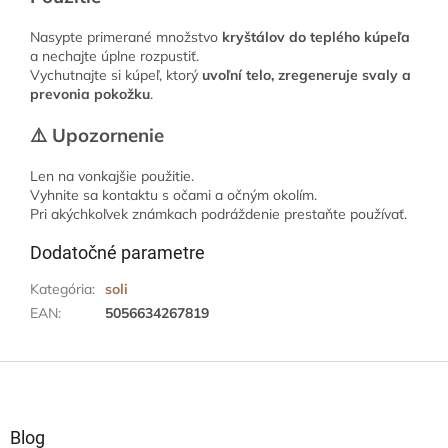
Nasypte primerané množstvo
kryštálov do teplého kúpeľa
a nechajte úplne rozpustiť.
Vychutnajte si kúpeľ, ktorý
uvoľní telo, zregeneruje svaly a
prevonia pokožku
.
⚠️ Upozornenie
Len na vonkajšie použitie.
Vyhnite sa kontaktu s očami a očným okolím.
Pri akýchkoľvek známkach podráždenie prestaňte používať.
Dodatočné parametre
Kategória
:
soli
EAN
:
5056634267819
Z
á
p
ä
Blog