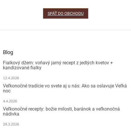
SPÄŤ DO OBCHODU
Z
á
p
ä
Blog
t
Fialkový džem: voňavý jarný recept z jedlých kvetov +
i
kandizované fialky
e
12.4.2026
Veľkonočné tradície vo svete aj u nás: Ako sa oslavuje Veľká
noc
4.4.2026
Veľkonočné recepty: božie milosti, baránok a veľkonočná
nádivka
29.3.2026