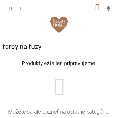
Prejsť
NÁKU
na
obsah
KOŠÍK
farby na fúzy
Produkty ešte len pripravujeme.
Môžete sa ale pozrieť na ostatné kategórie.