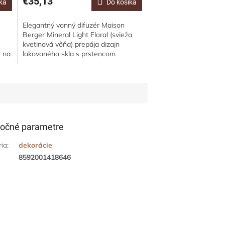
€35,13
ka
Do košíka
Elegantný vonný difuzér Maison
Berger Mineral Light Floral (svieža
kvetinová vôňa) prepája dizajn
e na
lakovaného skla s prstencom
e
inšpirovaným ruženínom a jemnou
kvetinovou...
očné parametre
ria
:
dekorácie
8592001418646