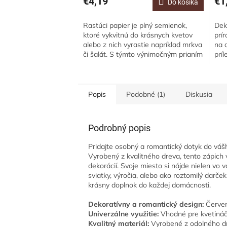
€4,19
€1
Do košíka
Rastúci papier je plný semienok,
Dek
ktoré vykvitnú do krásnych kvetov
prí
alebo z nich vyrastie napríklad mrkva
na 
či šalát. S týmto výnimočným prianím
príl
sa trafíte priamo do srdca.Oslovte...
umi
Popis
Podobné (1)
Diskusia
Podrobný popis
Pridajte osobný a romantický dotyk do váš
Vyrobený z kvalitného dreva, tento zápich 
dekorácií. Svoje miesto si nájde nielen vo 
sviatky, výročia, alebo ako roztomilý darček 
krásny doplnok do každej domácnosti.
Dekoratívny a romantický design:
Červen
Univerzálne využitie:
Vhodné pre kvetináče
Kvalitný materiál:
Vyrobené z odolného dr