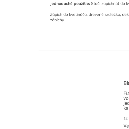
Jednoduché použitie:
Stačí zapichnúť do k
Zápich do kvetináča, drevené srdiečko, dek
zápichy
Z
á
p
ä
t
Bl
i
e
Fi
vo
je
ka
12.
Ve