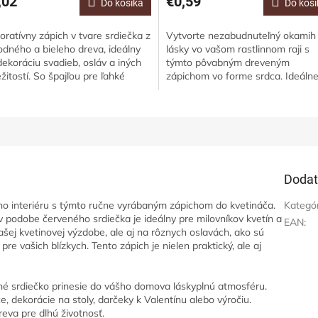
,02
€0,59
Do košíka
Do koší
oratívny zápich v tvare srdiečka z
Vytvorte nezabudnuteľný okamih
rodného a bieleho dreva, ideálny
lásky vo vašom rastlinnom raji s
dekoráciu svadieb, osláv a iných
týmto pôvabným dreveným
ežitostí. So špajľou pre ľahké
zápichom vo forme srdca. Ideáln
estnenie do kvetinových...
ozdobenie kvetináčov a vytvoreni
romantickej...
Dodat
ho interiéru s týmto ručne vyrábaným zápichom do kvetináča.
Kategó
v podobe červeného srdiečka je ideálny pre milovníkov kvetín a
EAN
:
vašej kvetinovej výzdobe, ale aj na rôznych oslavách, ako sú
pre vašich blízkych. Tento zápich je nielen praktický, ale aj
é srdiečko prinesie do vášho domova láskyplnú atmosféru.
, dekorácie na stoly, darčeky k Valentínu alebo výročiu.
eva pre dlhú životnosť.