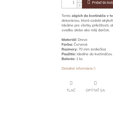
Pridať do koš
Tento
zápich do kvetináča v t
dekoráciou, ktorá ozdobí akýkoľ
Ideálne pre všetky príležitosti, 
svadbu alebo ako milý darček.
Materiál:
Drevo
Farba:
Červená
Rozmery:
70 mm (srdiečko)
Použitie:
Ideálne do kvetináčov, 
Balenie:
1 ks
Detailné informácie
TLAČ
OPÝTAŤ SA