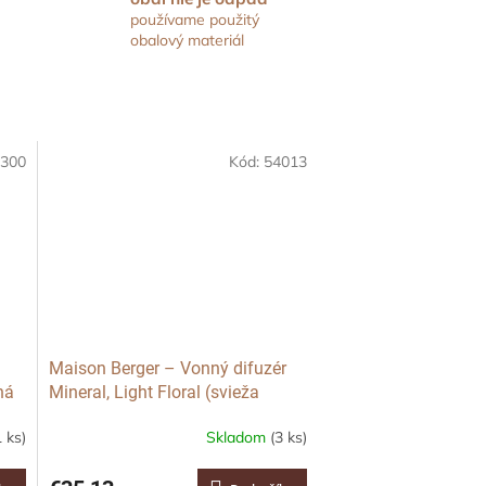
používame použitý
obalový materiál
300
Kód:
54013
Maison Berger – Vonný difuzér
ná
Mineral, Light Floral (svieža
kvetinová vôňa), 180 ml
1 ks)
Skladom
(3 ks)