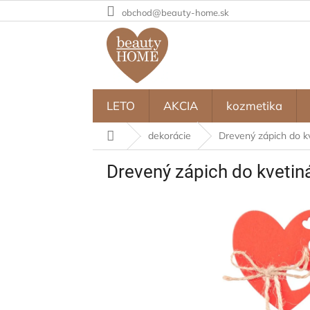
Prejsť
obchod@beauty-home.sk
na
obsah
LETO
AKCIA
kozmetika
Domov
dekorácie
Drevený zápich do k
Drevený zápich do kvetin