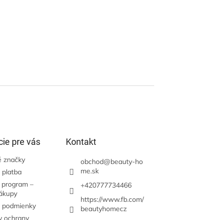
ie pre vás
Kontakt
 značky
obchod
@
beauty-ho
me.sk
 platba
 program –
+420777734466
nákupy
https://www.fb.com/
 podmienky
beautyhomecz
 ochrany