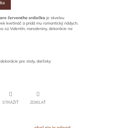
íka
vare červeného srdiečka
je skvelou
vek kvetináč a pridá mu romantický nádych.
ako sú Valentín, narodeniny, dekorácie na
dekorácie pre stoly, darčeky
STRÁŽIŤ
ZDIEĽAŤ
obal nie je odpad