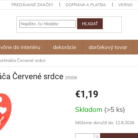
PREDÁVANÉ ZNAČKY
DOPRAVA A PLATBA
VERNOST
HĽADAŤ
vône do interiéru
dekorácie
darčekový tovar
vetináča Červené srdce
áča Červené srdce
25506
€1,19
Jednotková
Skladom
(>5 ks)
cena:
Môžeme doručiť do:
12.8.2026