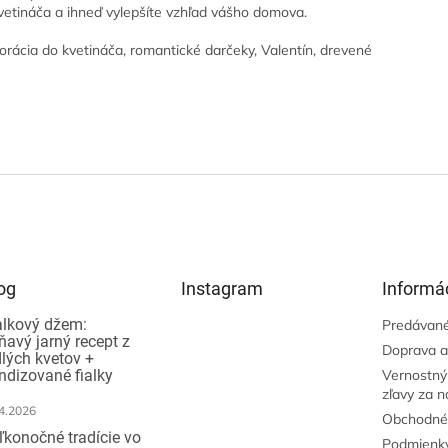
vetináča a ihneď vylepšíte vzhľad vášho domova.
orácia do kvetináča, romantické darčeky, Valentín, drevené
og
Instagram
Informác
alkový džem:
Predávané
ňavý jarný recept z
Doprava a
dlých kvetov +
ndizované fialky
Vernostný
zľavy za 
4.2026
Obchodné
ľkonočné tradície vo
Podmienky