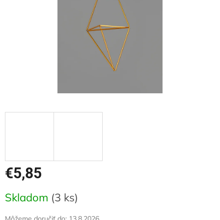
€5,85
Jednotková
Skladom
(3 ks)
cena:
Môžeme doručiť do:
13.8.2026