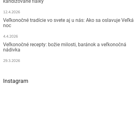
kandizované fialky
e
12.4.2026
Veľkonočné tradície vo svete aj u nás: Ako sa oslavuje Veľká
noc
4.4.2026
Veľkonočné recepty: božie milosti, baránok a veľkonočná
nádivka
29.3.2026
Instagram