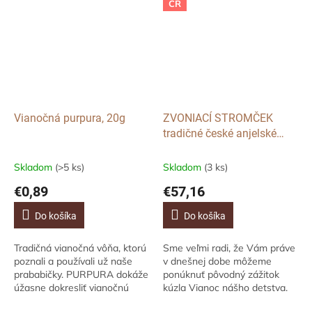
ČR
Vianočná purpura, 20g
ZVONIACÍ STROMČEK
tradičné české anjelské
zvonenie s fúkanými
korálkami, Zlatý
Skladom
(>5 ks)
Skladom
(3 ks)
€0,89
€57,16
Do košíka
Do košíka
Tradičná vianočná vôňa, ktorú
Sme veľmi radi, že Vám práve
poznali a používali už naše
v dnešnej dobe môžeme
prababičky. PURPURA dokáže
ponúknuť pôvodný zážitok
úžasne dokresliť vianočnú
kúzla Vianoc nášho detstva.
atmosféru pohody, pokoja a
Nálada Adventu a Vianoc