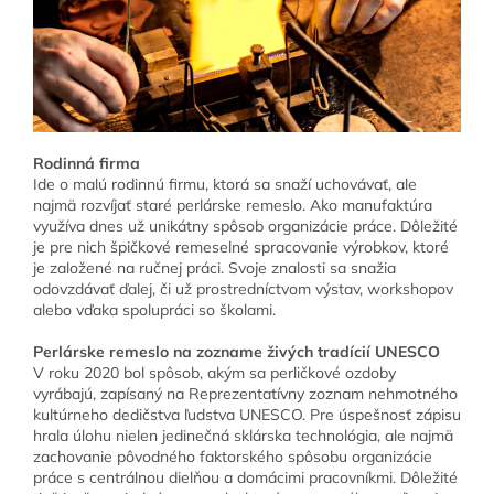
Rodinná firma
Ide o malú rodinnú firmu, ktorá sa snaží uchovávať, ale
najmä rozvíjať staré perlárske remeslo. Ako manufaktúra
využíva dnes už unikátny spôsob organizácie práce. Dôležité
je pre nich špičkové remeselné spracovanie výrobkov, ktoré
je založené na ručnej práci. Svoje znalosti sa snažia
odovzdávať ďalej, či už prostredníctvom výstav, workshopov
alebo vďaka spolupráci so školami.
Perlárske remeslo na zozname živých tradícií UNESCO
V roku 2020 bol spôsob, akým sa perličkové ozdoby
vyrábajú, zapísaný na Reprezentatívny zoznam nehmotného
kultúrneho dedičstva ľudstva UNESCO. Pre úspešnosť zápisu
hrala úlohu nielen jedinečná sklárska technológia, ale najmä
zachovanie pôvodného faktorského spôsobu organizácie
práce s centrálnou dielňou a domácimi pracovníkmi. Dôležité