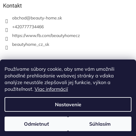
Kontakt
obchod
@
beauty-home.sk
+420777734466
https://www.fb.com/beautyhomecz
beautyhome_cz_sk
Prijímame online platby
Používame súbory cookie, aby sme vám umožnili
pohodlné prehliadanie webovej stránky a vďaka
analýze neustále zlepšovali jej funkcie, výkon a
použiteľnosť.
Viac informácií
Nastavenie
Vytvoril Shoptet
Odmietnuť
Súhlasím
Copyright 2026
beauty-home
. Všetky práva vyhradené.