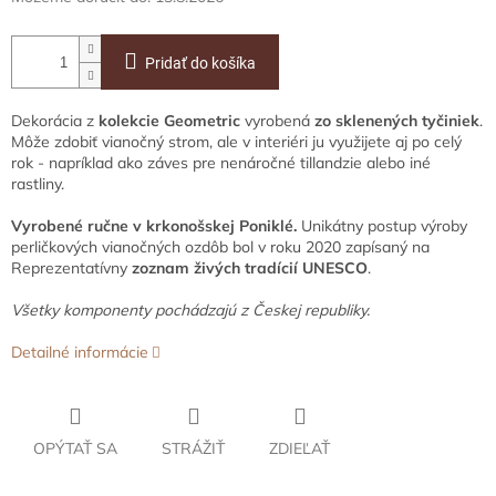
Pridať do košíka
Dekorácia z
kolekcie Geometric
vyrobená
zo sklenených tyčiniek
.
Môže zdobiť vianočný strom, ale v interiéri ju využijete aj po celý
rok - napríklad ako záves pre nenáročné tillandzie alebo iné
rastliny.
Vyrobené ručne v krkonošskej Poniklé.
Unikátny postup výroby
perličkových vianočných ozdôb bol v roku 2020 zapísaný na
Reprezentatívny
zoznam živých tradícií UNESCO
.
Všetky komponenty pochádzajú z Českej republiky.
Detailné informácie
OPÝTAŤ SA
STRÁŽIŤ
ZDIEĽAŤ