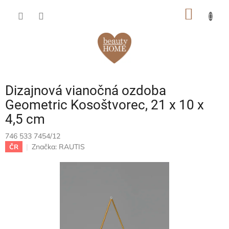
Prejsť
NÁKU
na
obsah
KOŠÍK
Dizajnová vianočná ozdoba
Geometric Kosoštvorec, 21 x 10 x
4,5 cm
746 533 7454/12
Značka:
RAUTIS
ČR