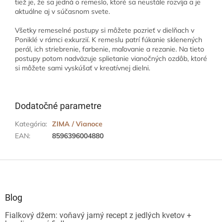
tiež je, že sa jedná o remeslo, ktoré sa neustále rozvíja a je
aktuálne aj v súčasnom svete.
Všetky remeselné postupy si môžete pozrieť v dielňach v
Poniklé v rámci exkurzií. K remeslu patrí fúkanie sklenených
perál, ich striebrenie, farbenie, maľovanie a rezanie. Na tieto
postupy potom nadväzuje splietanie vianočných ozdôb, ktoré
si môžete sami vyskúšať v kreatívnej dielni.
Dodatočné parametre
Kategória
:
ZIMA / Vianoce
EAN
:
8596396004880
Z
á
p
ä
Blog
t
Fialkový džem: voňavý jarný recept z jedlých kvetov +
i