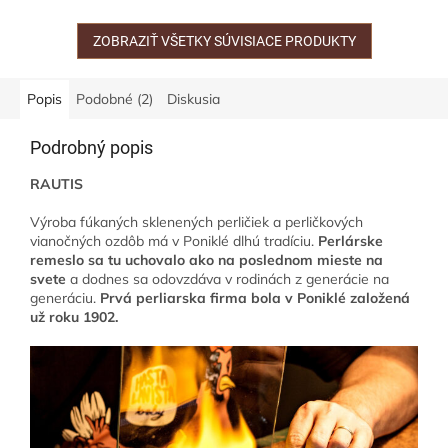
tepla domova.
doplnená o nezabudnuteľnú
kulisu zvuku zvonenia...
ZOBRAZIŤ VŠETKY SÚVISIACE PRODUKTY
Popis
Podobné (2)
Diskusia
Podrobný popis
RAUTIS
Výroba fúkaných sklenených perličiek a perličkových
vianočných ozdôb má v Poniklé dlhú tradíciu.
Perlárske
remeslo sa tu uchovalo ako na poslednom mieste na
svete
a dodnes sa odovzdáva v rodinách z generácie na
generáciu.
Prvá perliarska firma bola v Poniklé založená
už roku 1902.