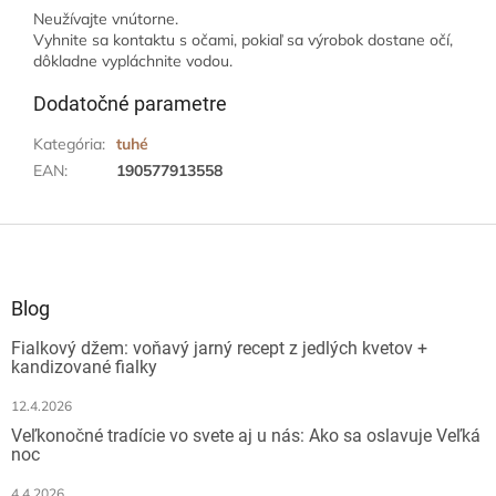
Neužívajte vnútorne.
Vyhnite sa kontaktu s očami, pokiaľ sa výrobok dostane očí,
dôkladne vypláchnite vodou.
Dodatočné parametre
Kategória
:
tuhé
EAN
:
190577913558
Z
á
p
ä
Blog
t
Fialkový džem: voňavý jarný recept z jedlých kvetov +
i
kandizované fialky
e
12.4.2026
Veľkonočné tradície vo svete aj u nás: Ako sa oslavuje Veľká
noc
4.4.2026