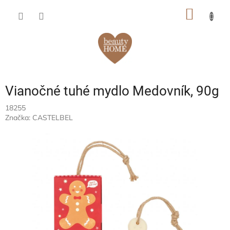
Prejsť
NÁKU
na
obsah
KOŠÍK
Vianočné tuhé mydlo Medovník, 90g
18255
Značka:
CASTELBEL