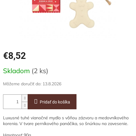
€8,52
Jednotková
Skladom
(2 ks)
cena:
Môžeme doručiť do:
13.8.2026
Pridať do košíka
Luxusné tuhé vianočné mydlo s vôňou zázvoru a medovníkového
korenia. V tvare perníkového panáčika, so šnúrkou na zavesenie.
Hmotnosť 90g