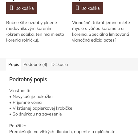
Do košíka
Do košíka
Ručne šité ozdoby plnené
Vianočné, trikrát jemne mleté
medovníkovým korením
mydlo s vôňou karamelu a
(okrem sobíka, ten má miesto
korenia. Špeciálna limitovaná
korenia rolničku).
vianočná edícia poteší
všetkých milovníkov luxusných
mydiel s originálnym dizajnom.
Potešte...
Popis
Podobné (8)
Diskusia
Podrobný popis
Vlastnosti:
• Nevysušuje pokožku
• Príjemne vonia
• V krásnej papierkovej krabičke
• So šnúrkou na zavesenie
Použitie:
Premiešajte vo vlhkých dlaniach, napeňte a opláchnite.