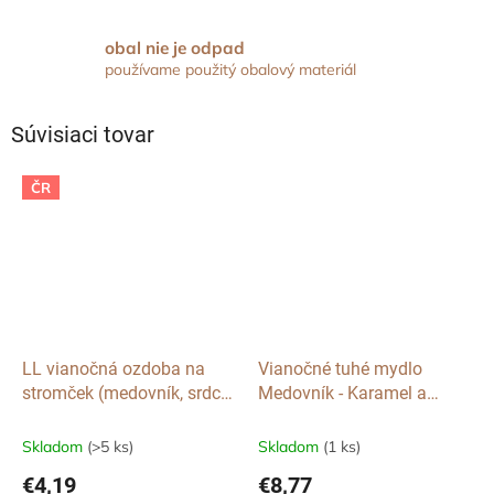
obal nie je odpad
používame použitý obalový materiál
Súvisiaci tovar
ČR
LL vianočná ozdoba na
Vianočné tuhé mydlo
stromček (medovník, srdce,
Medovník - Karamel a
chalúpka, zvonček..)
Korenie, 200g
Skladom
(>5 ks)
Skladom
(1 ks)
€4,19
€8,77