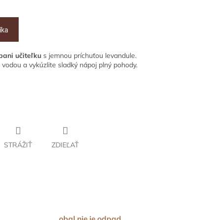
íka
pani učiteľku
s jemnou príchuťou levandule.
 vodou a vykúzlite sladký nápoj plný pohody.
STRÁŽIŤ
ZDIEĽAŤ
obal nie je odpad