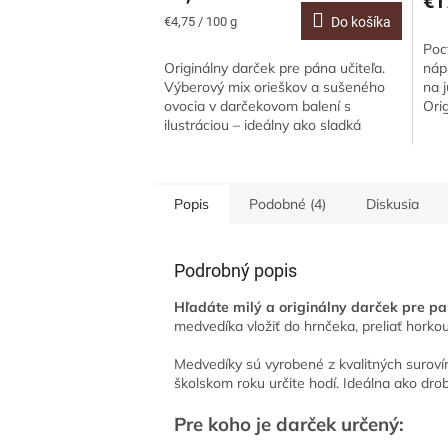
€1
Jednotková
€4,75 / 100 g
Do košíka
cena:
Poc
Originálny darček pre pána učiteľa.
náp
Výberový mix orieškov a sušeného
na 
ovocia v darčekovom balení s
Ori
ilustráciou – ideálny ako sladká
rad
bodka za školským rokom. Text v
českom jazyku.
Popis
Podobné (4)
Diskusia
Podrobný popis
Hľadáte milý a originálny darček pre pa
medvedíka vložiť do hrnčeka, preliať horko
Medvedíky sú vyrobené z kvalitných suroví
školskom roku určite hodí. Ideálna ako dr
Pre koho je darček určený: