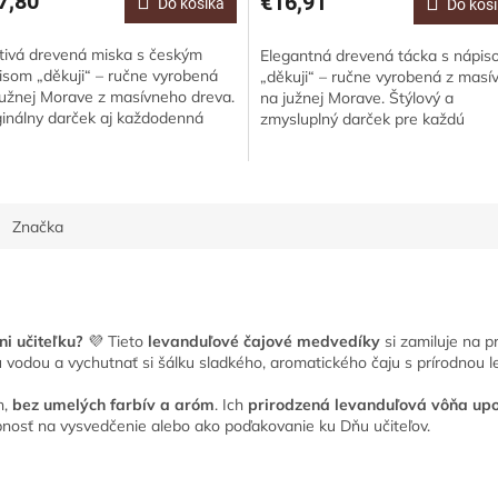
7,80
€16,91
Do košíka
Do koš
tivá drevená miska s českým
Elegantná drevená tácka s nápi
isom „děkuji“ – ručne vyrobená
„děkuji“ – ručne vyrobená z masí
južnej Morave z masívneho dreva.
na južnej Morave. Štýlový a
ginálny darček aj každodenná
zmysluplný darček pre každú
osť pre vás alebo vašich blízkych.
príležitosť.
Značka
ni učiteľku?
💜 Tieto
levanduľové čajové medvedíky
si zamiluje na p
u vodou a vychutnať si šálku sladkého, aromatického čaju s prírodnou 
n,
bez umelých farbív a aróm
. Ich
prirodzená levanduľová vôňa up
obnosť na vysvedčenie alebo ako poďakovanie ku Dňu učiteľov.