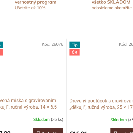
vernostný program
všetko SKLADOM
Ušetrite až 10%
odosielame okamžite
Kód:
26076
Kód:
2
p
Tip
R
ČR
vená miska s gravírovaním
Drevený podtácok s gravírova
kuji“, ručná výroba, 14 × 6,5
„děkuji“, ručná výroba, 25 × 17
cm
Skladom
(>5 ks)
Skladom
(>