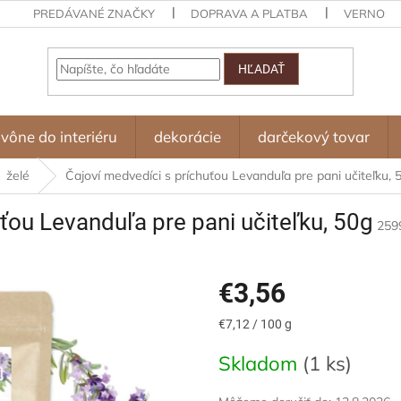
PREDÁVANÉ ZNAČKY
DOPRAVA A PLATBA
VERNOST
HĽADAŤ
vône do interiéru
dekorácie
darčekový tovar
želé
Čajoví medvedíci s príchuťou Levanduľa pre pani učiteľku, 
ťou Levanduľa pre pani učiteľku, 50g
259
€3,56
Jednotková
€7,12 / 100 g
cena:
Skladom
(1 ks)