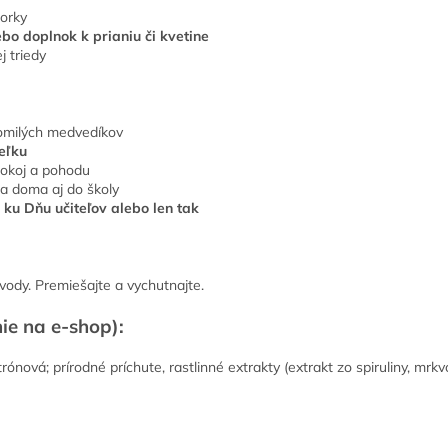
torky
bo doplnok k prianiu či kvetine
j triedy
tomilých medvedíkov
teľku
okoj a pohodu
na doma aj do školy
 ku Dňu učiteľov alebo len tak
ody. Premiešajte a vychutnajte.
ie na e-shop):
itrónová; prírodné príchute, rastlinné extrakty (extrakt zo spiruliny, mrk