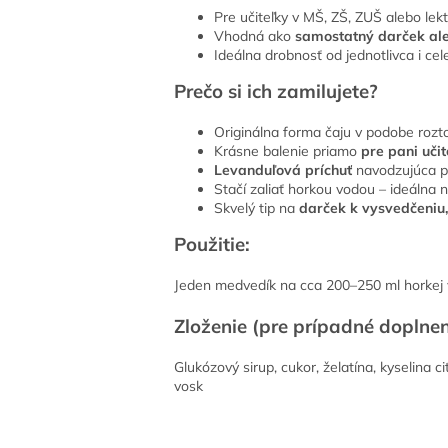
Pre učiteľky v MŠ, ZŠ, ZUŠ alebo lek
Vhodná ako
samostatný darček ale
Ideálna drobnosť od jednotlivca i cele
Prečo si ich zamilujete?
Originálna forma čaju v podobe roz
Krásne balenie priamo
pre pani uči
Levanduľová príchuť
navodzujúca p
Stačí zaliať horkou vodou – ideálna 
Skvelý tip na
darček k vysvedčeniu,
Použitie:
Jeden medvedík na cca 200–250 ml horkej v
Zloženie (pre prípadné doplnen
Glukózový sirup, cukor, želatína, kyselina c
vosk