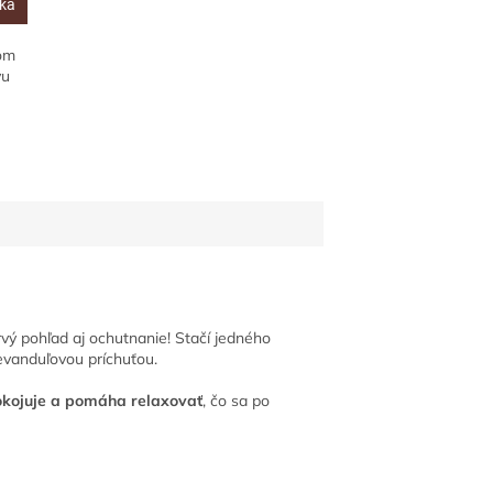
íka
som
vu
rvý pohľad aj ochutnanie! Stačí jedného
levanduľovou príchuťou.
okojuje a pomáha relaxovať
, čo sa po