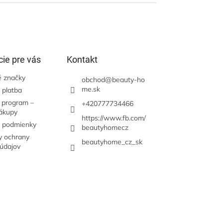
ie pre vás
Kontakt
 značky
obchod
@
beauty-ho
me.sk
 platba
 program –
+420777734466
nákupy
https://www.fb.com/
 podmienky
beautyhomecz
 ochrany
beautyhome_cz_sk
údajov