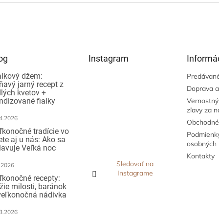
og
Instagram
Informác
alkový džem:
Predávané
ňavý jarný recept z
Doprava a
dlých kvetov +
ndizované fialky
Vernostný
zľavy za 
4.2026
Obchodné
ľkonočné tradície vo
Podmienky
ete aj u nás: Ako sa
osobných 
lavuje Veľká noc
Kontakty
Sledovať na
.2026
Instagrame
ľkonočné recepty:
žie milosti, baránok
veľkonočná nádivka
3.2026